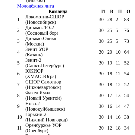
(Москва)
Молодёжная лига
Команда
И
В
П
О
Локомотив-CШОР
1
30
28
2
83
(Новосибирск)
Динамо-ЛО-2
2
30
25
5
76
(Сосновый бор)
Динамо-Олимп
3
30
25
5
73
(Москва)
Зенит-УОР
4
30
20
10
64
(Казань)
Зенит-2
5
30
19
11
52
(Санкт-Петербург)
ЮКИОР
6
30
18
12
54
(ХМАО-Югра)
СШОР Самотлор
7
30
18
12
52
(Нижневартовск)
Факел Ямал
8
30
17
13
54
(Новый Уренгой)
Нова-2
9
30
16
14
47
(Новокуйбышевск)
Горький-2
10
30
14
16
38
(Нижний Новгород)
Оренбуржье-УОР
11
30
12
18
34
(Оренбург)