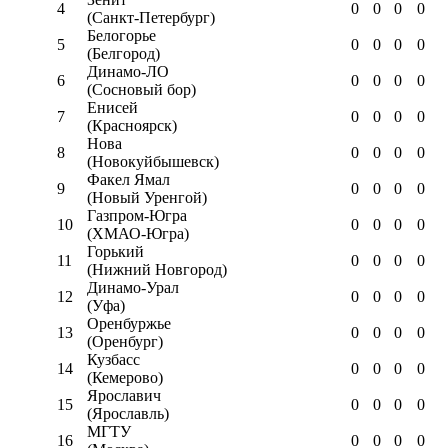
4
0
0
0
0
(Санкт-Петербург)
Белогорье
5
0
0
0
0
(Белгород)
Динамо-ЛО
6
0
0
0
0
(Сосновый бор)
Енисей
7
0
0
0
0
(Красноярск)
Нова
8
0
0
0
0
(Новокуйбышевск)
Факел Ямал
9
0
0
0
0
(Новый Уренгой)
Газпром-Югра
10
0
0
0
0
(ХМАО-Югра)
Горький
11
0
0
0
0
(Нижний Новгород)
Динамо-Урал
12
0
0
0
0
(Уфа)
Оренбуржье
13
0
0
0
0
(Оренбург)
Кузбасс
14
0
0
0
0
(Кемерово)
Ярославич
15
0
0
0
0
(Ярославль)
МГТУ
16
0
0
0
0