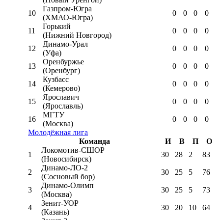
Газпром-Югра
10
0
0
0
0
(ХМАО-Югра)
Горький
11
0
0
0
0
(Нижний Новгород)
Динамо-Урал
12
0
0
0
0
(Уфа)
Оренбуржье
13
0
0
0
0
(Оренбург)
Кузбасс
14
0
0
0
0
(Кемерово)
Ярославич
15
0
0
0
0
(Ярославль)
МГТУ
16
0
0
0
0
(Москва)
Молодёжная лига
Команда
И
В
П
О
Локомотив-CШОР
1
30
28
2
83
(Новосибирск)
Динамо-ЛО-2
2
30
25
5
76
(Сосновый бор)
Динамо-Олимп
3
30
25
5
73
(Москва)
Зенит-УОР
4
30
20
10
64
(Казань)