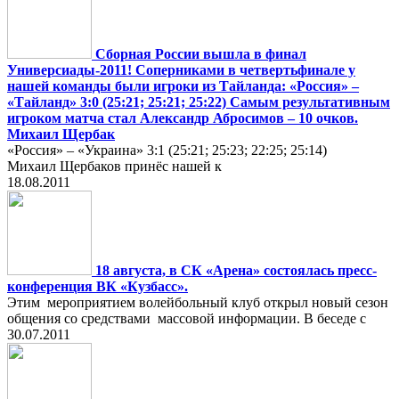
Сборная России вышла в финал
Универсиады-2011! Соперниками в четвертьфинале у
нашей команды были игроки из Тайланда: «Россия» –
«Тайланд» 3:0 (25:21; 25:21; 25:22) Самым результативным
игроком матча стал Александр Абросимов – 10 очков.
Михаил Щербак
«Россия» – «Украина» 3:1 (25:21; 25:23; 22:25; 25:14)
Михаил Щербаков принёс нашей к
18.08.2011
18 августа, в СК «Арена» состоялась пресс-
конференция ВК «Кузбасс».
Этим мероприятием волейбольный клуб открыл новый сезон
общения со средствами массовой информации. В беседе с
30.07.2011