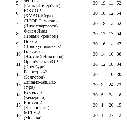
Зенит-2
5
30
19
11
52
(Санкт-Петербург)
ЮКИОР
6
30
18
12
54
(ХМАО-Югра)
СШОР Самотлор
7
30
18
12
52
(Нижневартовск)
Факел Ямал
8
30
17
13
54
(Новый Уренгой)
Нова-2
9
30
16
14
47
(Новокуйбышевск)
Горький-2
10
30
14
16
38
(Нижний Новгород)
Оренбуржье-УОР
11
30
12
18
34
(Оренбург)
Белогорье-2
12
30
11
19
30
(Белгород)
Динамо-БашГАУ
13
30
6
24
23
(Уфа)
Кузбасс-2
14
30
6
24
18
(Кемерово)
Енисей-2
15
30
4
26
15
(Красноярск)
МГТУ-2
16
30
3
27
12
(Москва)