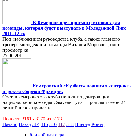
В Кемерове идет просмотр игроков для
команды, которая будет выступать в Молодежной Лиге
2011–12 гг.
Под наблюдением руководства клуба, а также главного
тренера молодежной команды Виталия Морозова, идет
просмотр ка
25.06.2011
Кемеровский «Кузбасс» подписал контракт с
игроком сборной Франции.
Состав кемеровского клуба пополнил доигровщик
национальной команды Самуэль Туиа. Прошлый сезон 24-
летний игрок провел в
Новости 3161 - 3170 из 3173
Начало
Назад
314
315
316
317
318
Вперед
Конец
ближайшая игра