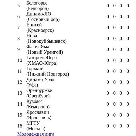
Белогорье
5
0
0
0
0
(Белгород)
Динамо-ЛО
6
0
0
0
0
(Сосновый бор)
Енисей
7
0
0
0
0
(Красноярск)
Нова
8
0
0
0
0
(Новокуйбышевск)
Факел Ямал
9
0
0
0
0
(Новый Уренгой)
Газпром-Югра
10
0
0
0
0
(ХМАО-Югра)
Горький
11
0
0
0
0
(Нижний Новгород)
Динамо-Урал
12
0
0
0
0
(Уфа)
Оренбуржье
13
0
0
0
0
(Оренбург)
Кузбасс
14
0
0
0
0
(Кемерово)
Ярославич
15
0
0
0
0
(Ярославль)
МГТУ
16
0
0
0
0
(Москва)
Молодёжная лига