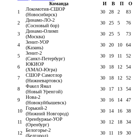
Команда
И
В
П
О
Локомотив-CШОР
1
30
28
2
83
(Новосибирск)
Динамо-ЛО-2
2
30
25
5
76
(Сосновый бор)
Динамо-Олимп
3
30
25
5
73
(Москва)
Зенит-УОР
4
30
20
10
64
(Казань)
Зенит-2
5
30
19
11
52
(Санкт-Петербург)
ЮКИОР
6
30
18
12
54
(ХМАО-Югра)
СШОР Самотлор
7
30
18
12
52
(Нижневартовск)
Факел Ямал
8
30
17
13
54
(Новый Уренгой)
Нова-2
9
30
16
14
47
(Новокуйбышевск)
Горький-2
10
30
14
16
38
(Нижний Новгород)
Оренбуржье-УОР
11
30
12
18
34
(Оренбург)
Белогорье-2
12
30
11
19
30
(Белгород)