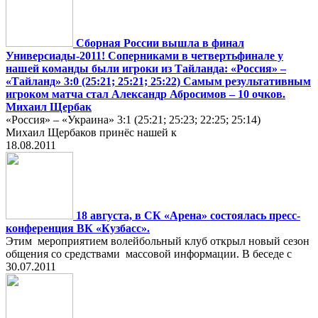
Сборная России вышла в финал
Универсиады-2011! Соперниками в четвертьфинале у
нашей команды были игроки из Тайланда: «Россия» –
«Тайланд» 3:0 (25:21; 25:21; 25:22) Самым результативным
игроком матча стал Александр Абросимов – 10 очков.
Михаил Щербак
«Россия» – «Украина» 3:1 (25:21; 25:23; 22:25; 25:14)
Михаил Щербаков принёс нашей к
18.08.2011
18 августа, в СК «Арена» состоялась пресс-
конференция ВК «Кузбасс».
Этим мероприятием волейбольный клуб открыл новый сезон
общения со средствами массовой информации. В беседе с
30.07.2011