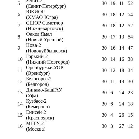
Зенит-2
5
30
19
11
52
(Санкт-Петербург)
ЮКИОР
6
30
18
12
54
(ХМАО-Югра)
СШОР Самотлор
7
30
18
12
52
(Нижневартовск)
Факел Ямал
8
30
17
13
54
(Новый Уренгой)
Нова-2
9
30
16
14
47
(Новокуйбышевск)
Горький-2
10
30
14
16
38
(Нижний Новгород)
Оренбуржье-УОР
11
30
12
18
34
(Оренбург)
Белогорье-2
12
30
11
19
30
(Белгород)
Динамо-БашГАУ
13
30
6
24
23
(Уфа)
Кузбасс-2
14
30
6
24
18
(Кемерово)
Енисей-2
15
30
4
26
15
(Красноярск)
МГТУ-2
16
30
3
27
12
(Москва)