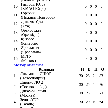
Газпром-Югра
10
0
0
0
0
(ХМАО-Югра)
Горький
11
0
0
0
0
(Нижний Новгород)
Динамо-Урал
12
0
0
0
0
(Уфа)
Оренбуржье
13
0
0
0
0
(Оренбург)
Кузбасс
14
0
0
0
0
(Кемерово)
Ярославич
15
0
0
0
0
(Ярославль)
МГТУ
16
0
0
0
0
(Москва)
Молодёжная лига
Команда
И
В
П
О
Локомотив-CШОР
1
30
28
2
83
(Новосибирск)
Динамо-ЛО-2
2
30
25
5
76
(Сосновый бор)
Динамо-Олимп
3
30
25
5
73
(Москва)
Зенит-УОР
4
30
20
10
64
(Казань)