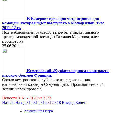
В Кемерове идет просмотр игроков для
команды, которая будет выступать в Молодежной Лиге
2011–12 гг.
Под наблюдением руководства клуба, а также главного
тренера молодежной команды Виталия Морозова, идет
просмотр ка
25.06.2011
Кемеровский «Кузбасс» подписал контракт с
игроком сборной Франции.
Состав кемеровского клуба пополнил доигровщик
национальной команды Самуэль Туиа. Прошлый сезон 24-
летний игрок провел в
Новости 3161 - 3170 из 3173
Начало
Назад
314
315
316
317
318
Вперед
Конец
ближайшая игра