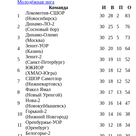
Молодёжная лига
Команда
И
В
П
О
Локомотив-CШОР
1
30
28
2
83
(Новосибирск)
Динамо-ЛО-2
2
30
25
5
76
(Сосновый бор)
Динамо-Олимп
3
30
25
5
73
(Москва)
Зенит-УОР
4
30
20
10
64
(Казань)
Зенит-2
5
30
19
11
52
(Санкт-Петербург)
ЮКИОР
6
30
18
12
54
(ХМАО-Югра)
СШОР Самотлор
7
30
18
12
52
(Нижневартовск)
Факел Ямал
8
30
17
13
54
(Новый Уренгой)
Нова-2
9
30
16
14
47
(Новокуйбышевск)
Горький-2
10
30
14
16
38
(Нижний Новгород)
Оренбуржье-УОР
11
30
12
18
34
(Оренбург)
Белогорье-2
12
30
11
19
30