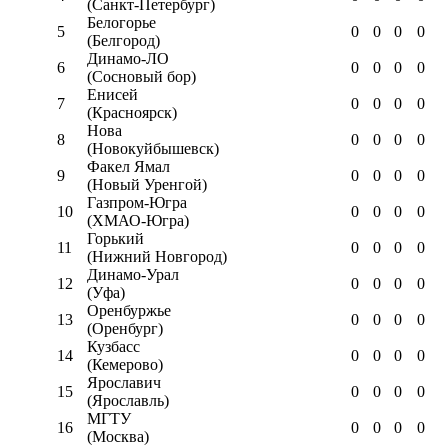
(Санкт-Петербург)
Белогорье
5
0
0
0
0
(Белгород)
Динамо-ЛО
6
0
0
0
0
(Сосновый бор)
Енисей
7
0
0
0
0
(Красноярск)
Нова
8
0
0
0
0
(Новокуйбышевск)
Факел Ямал
9
0
0
0
0
(Новый Уренгой)
Газпром-Югра
10
0
0
0
0
(ХМАО-Югра)
Горький
11
0
0
0
0
(Нижний Новгород)
Динамо-Урал
12
0
0
0
0
(Уфа)
Оренбуржье
13
0
0
0
0
(Оренбург)
Кузбасс
14
0
0
0
0
(Кемерово)
Ярославич
15
0
0
0
0
(Ярославль)
МГТУ
16
0
0
0
0
(Москва)