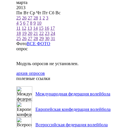
марта
2013
Пн
Вт
Ср
Чт
Пт
Сб
Вс
25
26
27
28
1
2
3
4
5
6
7
8
9
10
11
12
13
14
15
16
17
18
19
20
21
22
23
24
25
26
27
28
29
30
31
Фото
ВСЕ ФОТО
опрос
Модуль опросов не установлен.
архив опросов
полезные ссылки
Международная федерация волейбола
Европейская конфедерация волейбола
Всероссийская федерация волейбола