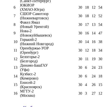
(Санкт-Петербург)
ЮКИОР
6
30
18
12
54
(ХМАО-Югра)
СШОР Самотлор
7
30
18
12
52
(Нижневартовск)
Факел Ямал
8
30
17
13
54
(Новый Уренгой)
Нова-2
9
30
16
14
47
(Новокуйбышевск)
Горький-2
10
30
14
16
38
(Нижний Новгород)
Оренбуржье-УОР
11
30
12
18
34
(Оренбург)
Белогорье-2
12
30
11
19
30
(Белгород)
Динамо-БашГАУ
13
30
6
24
23
(Уфа)
Кузбасс-2
14
30
6
24
18
(Кемерово)
Енисей-2
15
30
4
26
15
(Красноярск)
МГТУ-2
16
30
3
27
12
(Москва)