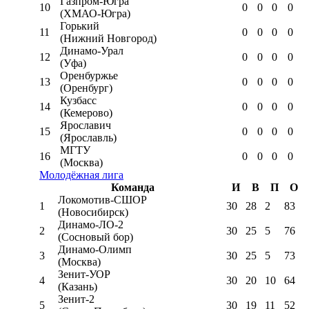
Газпром-Югра
10
0
0
0
0
(ХМАО-Югра)
Горький
11
0
0
0
0
(Нижний Новгород)
Динамо-Урал
12
0
0
0
0
(Уфа)
Оренбуржье
13
0
0
0
0
(Оренбург)
Кузбасс
14
0
0
0
0
(Кемерово)
Ярославич
15
0
0
0
0
(Ярославль)
МГТУ
16
0
0
0
0
(Москва)
Молодёжная лига
Команда
И
В
П
О
Локомотив-CШОР
1
30
28
2
83
(Новосибирск)
Динамо-ЛО-2
2
30
25
5
76
(Сосновый бор)
Динамо-Олимп
3
30
25
5
73
(Москва)
Зенит-УОР
4
30
20
10
64
(Казань)
Зенит-2
5
30
19
11
52