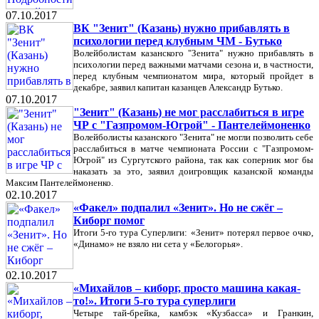
07.10.2017
ВК "Зенит" (Казань) нужно прибавлять в
психологии перед клубным ЧМ - Бутько
Волейболистам казанского "Зенита" нужно прибавлять в
психологии перед важными матчами сезона и, в частности,
перед клубным чемпионатом мира, который пройдет в
декабре, заявил капитан казанцев Александр Бутько.
07.10.2017
"Зенит" (Казань) не мог расслабиться в игре
ЧР с "Газпромом-Югрой" - Пантелеймоненко
Волейболисты казанского "Зенита" не могли позволить себе
расслабиться в матче чемпионата России с "Газпромом-
Югрой" из Сургутского района, так как соперник мог бы
наказать за это, заявил доигровщик казанской команды
Максим Пантелеймоненко.
02.10.2017
«Факел» подпалил «Зенит». Но не сжёг –
Киборг помог
Итоги 5-го тура Суперлиги: «Зенит» потерял первое очко,
«Динамо» не взяло ни сета у «Белогорья».
02.10.2017
«Михайлов – киборг, просто машина какая-
то!». Итоги 5-го тура суперлиги
Четыре тай-брейка, камбэк «Кузбасса» и Гранкин,