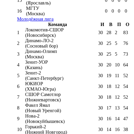
15
0
0
0
0
(Ярославль)
МГТУ
16
0
0
0
0
(Москва)
Молодёжная лига
Команда
И
В
П
О
Локомотив-CШОР
1
30
28
2
83
(Новосибирск)
Динамо-ЛО-2
2
30
25
5
76
(Сосновый бор)
Динамо-Олимп
3
30
25
5
73
(Москва)
Зенит-УОР
4
30
20
10
64
(Казань)
Зенит-2
5
30
19
11
52
(Санкт-Петербург)
ЮКИОР
6
30
18
12
54
(ХМАО-Югра)
СШОР Самотлор
7
30
18
12
52
(Нижневартовск)
Факел Ямал
8
30
17
13
54
(Новый Уренгой)
Нова-2
9
30
16
14
47
(Новокуйбышевск)
Горький-2
10
30
14
16
38
(Нижний Новгород)