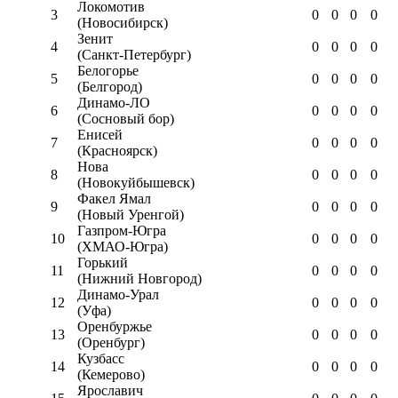
Локомотив
3
0
0
0
0
(Новосибирск)
Зенит
4
0
0
0
0
(Санкт-Петербург)
Белогорье
5
0
0
0
0
(Белгород)
Динамо-ЛО
6
0
0
0
0
(Сосновый бор)
Енисей
7
0
0
0
0
(Красноярск)
Нова
8
0
0
0
0
(Новокуйбышевск)
Факел Ямал
9
0
0
0
0
(Новый Уренгой)
Газпром-Югра
10
0
0
0
0
(ХМАО-Югра)
Горький
11
0
0
0
0
(Нижний Новгород)
Динамо-Урал
12
0
0
0
0
(Уфа)
Оренбуржье
13
0
0
0
0
(Оренбург)
Кузбасс
14
0
0
0
0
(Кемерово)
Ярославич