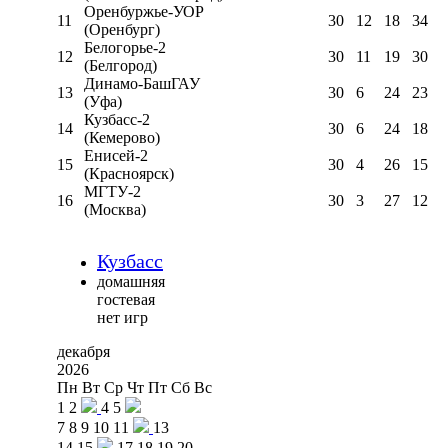
Оренбуржье-УОР
11
30
12
18
34
(Оренбург)
Белогорье-2
12
30
11
19
30
(Белгород)
Динамо-БашГАУ
13
30
6
24
23
(Уфа)
Кузбасс-2
14
30
6
24
18
(Кемерово)
Енисей-2
15
30
4
26
15
(Красноярск)
МГТУ-2
16
30
3
27
12
(Москва)
Кузбасс
домашняя
гостевая
нет игр
декабря
2026
Пн
Вт
Ср
Чт
Пт
Сб
Вс
1
2
4
5
7
8
9
10
11
13
14
15
17
18
19
20