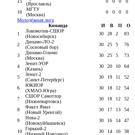
15
0
0
0
0
(Ярославль)
МГТУ
16
0
0
0
0
(Москва)
Молодёжная лига
Команда
И
В
П
О
Локомотив-CШОР
1
30
28
2
83
(Новосибирск)
Динамо-ЛО-2
2
30
25
5
76
(Сосновый бор)
Динамо-Олимп
3
30
25
5
73
(Москва)
Зенит-УОР
4
30
20
10
64
(Казань)
Зенит-2
5
30
19
11
52
(Санкт-Петербург)
ЮКИОР
6
30
18
12
54
(ХМАО-Югра)
СШОР Самотлор
7
30
18
12
52
(Нижневартовск)
Факел Ямал
8
30
17
13
54
(Новый Уренгой)
Нова-2
9
30
16
14
47
(Новокуйбышевск)
Горький-2
10
30
14
16
38
(Нижний Новгород)