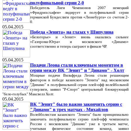
полуфинальной серии 2-0
Победитель Лиги Чемпионов 2007 немецкий
«Фридрихсхафен» лидирует в полуфинальной серии
германской Бундеслиги против «Люнебурга» со счетом 2-
0.
05.04.2015
Победа «Зенита» на глазах у Шипулина
«Белогорье» и «Зенит» вновь оказались сильнее
«Газпрома-Югра» и московского «Динамо»
соответственно и теперь сыграют в финале ЧР.
05.04.2015
Подачи Леона стали ключевым моментом в
серии между ВК "Зенит" и "Динамо" - Холт
Мощные подачи Вильфреда Леона стали решающим
фактором в победе казанского "Зенита" над московским
"Динамо" в полуфинальной серии плей-офф волейбольной
суперлиги, заявил "Р-Спорт" центральный блокирующий
"бело-голубых" Максвелл Холт.
05.04.2015
ВК "Зенит" было важно закончить серию с
"Динамо" в трех матчах - Михайлов
Волейболистам казанского "Зенита" было принципиально
закончить полуфинальную серию плей-офф чемпионата
России с московским "Динамо" уже в третьем матче,
учитывая физическое состояние команд, заявил