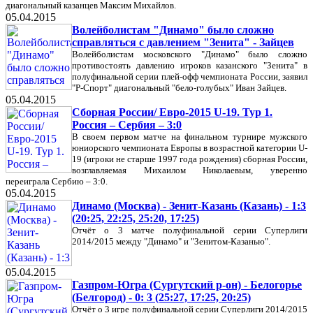
диагональный казанцев Максим Михайлов.
05.04.2015
Волейболистам "Динамо" было сложно
справляться с давлением "Зенита" - Зайцев
Волейболистам московского "Динамо" было сложно
противостоять давлению игроков казанского "Зенита" в
полуфинальной серии плей-офф чемпионата России, заявил
"Р-Спорт" диагональный "бело-голубых" Иван Зайцев.
05.04.2015
Сборная России/ Евро-2015 U-19. Тур 1.
Россия – Сербия – 3:0
В своем первом матче на финальном турнире мужского
юниорского чемпионата Европы в возрастной категории U-
19 (игроки не старше 1997 года рождения) сборная России,
возглавляемая Михаилом Николаевым, уверенно
переиграла Сербию – 3:0.
05.04.2015
Динамо (Москва) - Зенит-Казань (Казань) - 1:3
(20:25, 22:25, 25:20, 17:25)
Отчёт о 3 матче полуфинальной серии Суперлиги
2014/2015 между "Динамо" и "Зенитом-Казанью".
05.04.2015
Газпром-Югра (Сургутский р-он) - Белогорье
(Белгород) - 0: 3 (25:27, 17:25, 20:25)
Отчёт о 3 игре полуфинальной серии Суперлиги 2014/2015