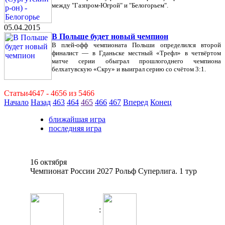
между "Газпром-Югрой" и "Белогорьем".
05.04.2015
В Польше будет новый чемпион
В плей-офф чемпионата Польши определился второй
финалист — в Гданьске местный «Трефл» в четвёртом
матче серии обыграл прошлогоднего чемпиона
белхатувскую «Скру» и выиграл серию со счётом 3:1.
Статьи4647 - 4656 из 5466
Начало
Назад
463
464
465
466
467
Вперед
Конец
ближайшая игра
последняя игра
16 октября
Чемпионат России 2027 Рольф Суперлига. 1 тур
: