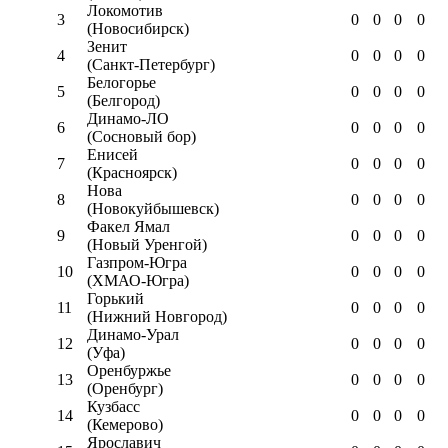
Локомотив
3
0
0
0
0
(Новосибирск)
Зенит
4
0
0
0
0
(Санкт-Петербург)
Белогорье
5
0
0
0
0
(Белгород)
Динамо-ЛО
6
0
0
0
0
(Сосновый бор)
Енисей
7
0
0
0
0
(Красноярск)
Нова
8
0
0
0
0
(Новокуйбышевск)
Факел Ямал
9
0
0
0
0
(Новый Уренгой)
Газпром-Югра
10
0
0
0
0
(ХМАО-Югра)
Горький
11
0
0
0
0
(Нижний Новгород)
Динамо-Урал
12
0
0
0
0
(Уфа)
Оренбуржье
13
0
0
0
0
(Оренбург)
Кузбасс
14
0
0
0
0
(Кемерово)
Ярославич