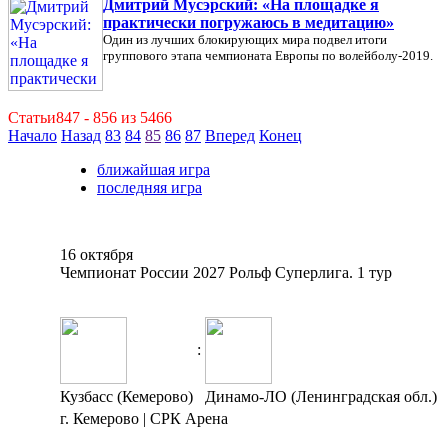
Дмитрий Мусэрский: «На площадке я
практически погружаюсь в медитацию»
Один из лучших блокирующих мира подвел итоги
группового этапа чемпионата Европы по волейболу-2019.
Статьи847 - 856 из 5466
Начало
Назад
83
84
85
86
87
Вперед
Конец
ближайшая игра
последняя игра
16 октября
Чемпионат России 2027 Рольф Суперлига. 1 тур
:
Кузбасс (Кемерово)
Динамо-ЛО (Ленинградская обл.)
г. Кемерово | СРК Арена