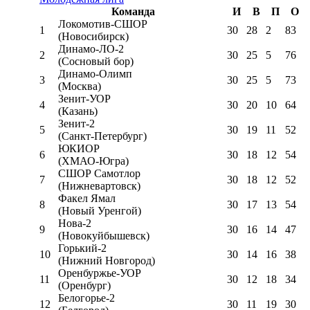
Команда
И
В
П
О
Локомотив-CШОР
1
30
28
2
83
(Новосибирск)
Динамо-ЛО-2
2
30
25
5
76
(Сосновый бор)
Динамо-Олимп
3
30
25
5
73
(Москва)
Зенит-УОР
4
30
20
10
64
(Казань)
Зенит-2
5
30
19
11
52
(Санкт-Петербург)
ЮКИОР
6
30
18
12
54
(ХМАО-Югра)
СШОР Самотлор
7
30
18
12
52
(Нижневартовск)
Факел Ямал
8
30
17
13
54
(Новый Уренгой)
Нова-2
9
30
16
14
47
(Новокуйбышевск)
Горький-2
10
30
14
16
38
(Нижний Новгород)
Оренбуржье-УОР
11
30
12
18
34
(Оренбург)
Белогорье-2
12
30
11
19
30