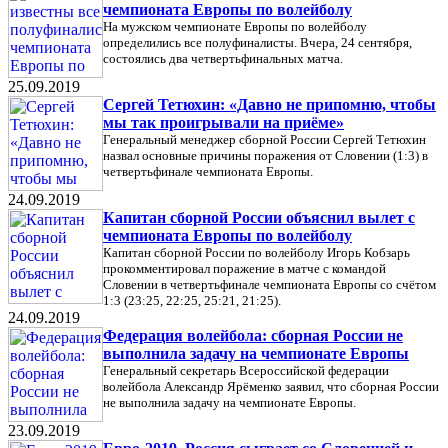
чемпионата Европы по волейболу
На мужском чемпионате Европы по волейболу
определились все полуфиналисты. Вчера, 24 сентября,
состоялись два четвертьфинальных матча.
25.09.2019
Сергей Тетюхин: «Давно не припомню, чтобы
мы так проигрывали на приёме»
Генеральный менеджер сборной России Сергей Тетюхин
назвал основные причины поражения от Словении (1:3) в
четвертьфинале чемпионата Европы.
24.09.2019
Капитан сборной России объяснил вылет с
чемпионата Европы по волейболу
Капитан сборной России по волейболу Игорь Кобзарь
прокомментировал поражение в матче с командой
Словении в четвертьфинале чемпионата Европы со счётом
1:3 (23:25, 22:25, 25:21, 21:25).
24.09.2019
Федерация волейбола: сборная России не
выполнила задачу на чемпионате Европы
Генеральный секретарь Всероссийской федерации
волейбола Александр Ярёменко заявил, что сборная России
не выполнила задачу на чемпионате Европы.
23.09.2019