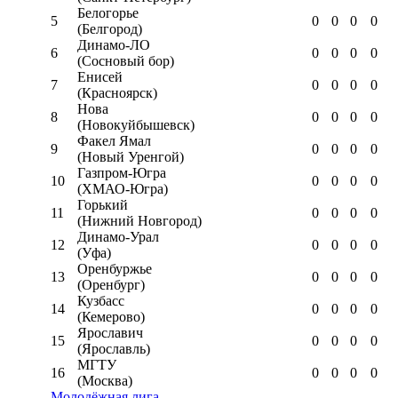
Белогорье
5
0
0
0
0
(Белгород)
Динамо-ЛО
6
0
0
0
0
(Сосновый бор)
Енисей
7
0
0
0
0
(Красноярск)
Нова
8
0
0
0
0
(Новокуйбышевск)
Факел Ямал
9
0
0
0
0
(Новый Уренгой)
Газпром-Югра
10
0
0
0
0
(ХМАО-Югра)
Горький
11
0
0
0
0
(Нижний Новгород)
Динамо-Урал
12
0
0
0
0
(Уфа)
Оренбуржье
13
0
0
0
0
(Оренбург)
Кузбасс
14
0
0
0
0
(Кемерово)
Ярославич
15
0
0
0
0
(Ярославль)
МГТУ
16
0
0
0
0
(Москва)
Молодёжная лига