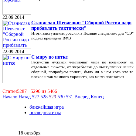
22.09.2014
Станислав Шевченко: "Сборной России надо
прибавлять тактически"
Итоги выступления россиян в Польше специально для "СЭ"
подвел президент ВФВ
22.09.2014
С миру по нитке
Распустив мужской чемпионат мира по волейболу на
отдельные сюжеты, от жеребьевки до выступления нашей
сборной, попробуем понять, было ли в нем хоть что-то
плохое и так ли много хорошего, как могло показаться.
Статьи5287 - 5296 из 5466
Начало
Назад
527
528
529
530
531
Вперед
Конец
ближайшая игра
последняя игра
16 октября