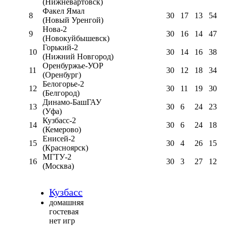
(Нижневартовск)
Факел Ямал
8
30
17
13
54
(Новый Уренгой)
Нова-2
9
30
16
14
47
(Новокуйбышевск)
Горький-2
10
30
14
16
38
(Нижний Новгород)
Оренбуржье-УОР
11
30
12
18
34
(Оренбург)
Белогорье-2
12
30
11
19
30
(Белгород)
Динамо-БашГАУ
13
30
6
24
23
(Уфа)
Кузбасс-2
14
30
6
24
18
(Кемерово)
Енисей-2
15
30
4
26
15
(Красноярск)
МГТУ-2
16
30
3
27
12
(Москва)
Кузбасс
домашняя
гостевая
нет игр