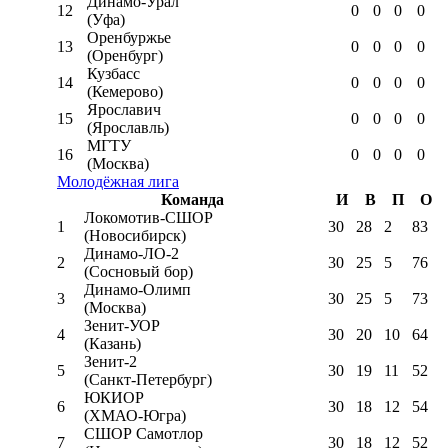
Динамо-Урал
12
0
0
0
0
(Уфа)
Оренбуржье
13
0
0
0
0
(Оренбург)
Кузбасс
14
0
0
0
0
(Кемерово)
Ярославич
15
0
0
0
0
(Ярославль)
МГТУ
16
0
0
0
0
(Москва)
Молодёжная лига
Команда
И
В
П
О
Локомотив-CШОР
1
30
28
2
83
(Новосибирск)
Динамо-ЛО-2
2
30
25
5
76
(Сосновый бор)
Динамо-Олимп
3
30
25
5
73
(Москва)
Зенит-УОР
4
30
20
10
64
(Казань)
Зенит-2
5
30
19
11
52
(Санкт-Петербург)
ЮКИОР
6
30
18
12
54
(ХМАО-Югра)
СШОР Самотлор
7
30
18
12
52