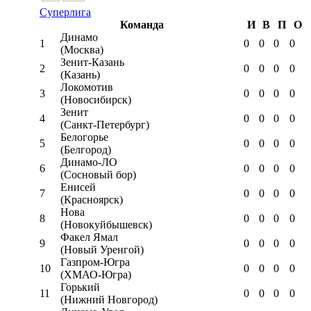
Суперлига
Команда
И
В
П
О
Динамо
1
0
0
0
0
(Москва)
Зенит-Казань
2
0
0
0
0
(Казань)
Локомотив
3
0
0
0
0
(Новосибирск)
Зенит
4
0
0
0
0
(Санкт-Петербург)
Белогорье
5
0
0
0
0
(Белгород)
Динамо-ЛО
6
0
0
0
0
(Сосновый бор)
Енисей
7
0
0
0
0
(Красноярск)
Нова
8
0
0
0
0
(Новокуйбышевск)
Факел Ямал
9
0
0
0
0
(Новый Уренгой)
Газпром-Югра
10
0
0
0
0
(ХМАО-Югра)
Горький
11
0
0
0
0
(Нижний Новгород)