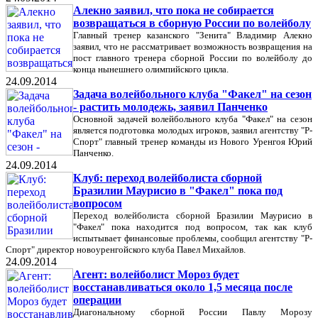
Алекно заявил, что пока не собирается
возвращаться в сборную России по волейболу
Главный тренер казанского "Зенита" Владимир Алекно
заявил, что не рассматривает возможность возвращения на
пост главного тренера сборной России по волейболу до
конца нынешнего олимпийского цикла.
24.09.2014
Задача волейбольного клуба "Факел" на сезон
- растить молодежь, заявил Панченко
Основной задачей волейбольного клуба "Факел" на сезон
является подготовка молодых игроков, заявил агентству "Р-
Спорт" главный тренер команды из Нового Уренгоя Юрий
Панченко.
24.09.2014
Клуб: переход волейболиста сборной
Бразилии Маурисио в "Факел" пока под
вопросом
Переход волейболиста сборной Бразилии Маурисио в
"Факел" пока находится под вопросом, так как клуб
испытывает финансовые проблемы, сообщил агентству "Р-
Спорт" директор новоуренгойского клуба Павел Михайлов.
24.09.2014
Агент: волейболист Мороз будет
восстанавливаться около 1,5 месяца после
операции
Диагональному сборной России Павлу Морозу