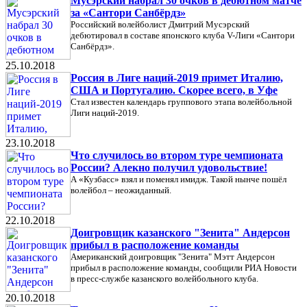
Мусэрский набрал 30 очков в дебютном матче
за «Сантори Санбёрдз»
Российский волейболист Дмитрий Мусэрский
дебютировал в составе японского клуба V-Лиги «Сантори
Санбёрдз».
25.10.2018
Россия в Лиге наций-2019 примет Италию,
США и Португалию. Скорее всего, в Уфе
Стал известен календарь группового этапа волейбольной
Лиги наций-2019.
23.10.2018
Что случилось во втором туре чемпионата
России? Алекно получил удовольствие!
А «Кузбасс» взял и поменял имидж. Такой нынче пошёл
волейбол – неожиданный.
22.10.2018
Доигровщик казанского "Зенита" Андерсон
прибыл в расположение команды
Американский доигровщик "Зенита" Мэтт Андерсон
прибыл в расположение команды, сообщили РИА Новости
в пресс-службе казанского волейбольного клуба.
20.10.2018