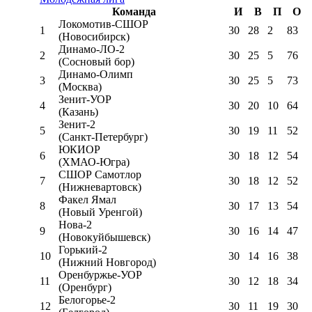
Команда
И
В
П
О
Локомотив-CШОР
1
30
28
2
83
(Новосибирск)
Динамо-ЛО-2
2
30
25
5
76
(Сосновый бор)
Динамо-Олимп
3
30
25
5
73
(Москва)
Зенит-УОР
4
30
20
10
64
(Казань)
Зенит-2
5
30
19
11
52
(Санкт-Петербург)
ЮКИОР
6
30
18
12
54
(ХМАО-Югра)
СШОР Самотлор
7
30
18
12
52
(Нижневартовск)
Факел Ямал
8
30
17
13
54
(Новый Уренгой)
Нова-2
9
30
16
14
47
(Новокуйбышевск)
Горький-2
10
30
14
16
38
(Нижний Новгород)
Оренбуржье-УОР
11
30
12
18
34
(Оренбург)
Белогорье-2
12
30
11
19
30