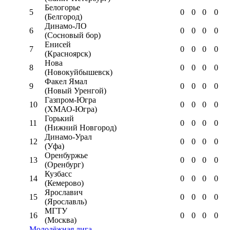
Белогорье
5
0
0
0
0
(Белгород)
Динамо-ЛО
6
0
0
0
0
(Сосновый бор)
Енисей
7
0
0
0
0
(Красноярск)
Нова
8
0
0
0
0
(Новокуйбышевск)
Факел Ямал
9
0
0
0
0
(Новый Уренгой)
Газпром-Югра
10
0
0
0
0
(ХМАО-Югра)
Горький
11
0
0
0
0
(Нижний Новгород)
Динамо-Урал
12
0
0
0
0
(Уфа)
Оренбуржье
13
0
0
0
0
(Оренбург)
Кузбасс
14
0
0
0
0
(Кемерово)
Ярославич
15
0
0
0
0
(Ярославль)
МГТУ
16
0
0
0
0
(Москва)
Молодёжная лига