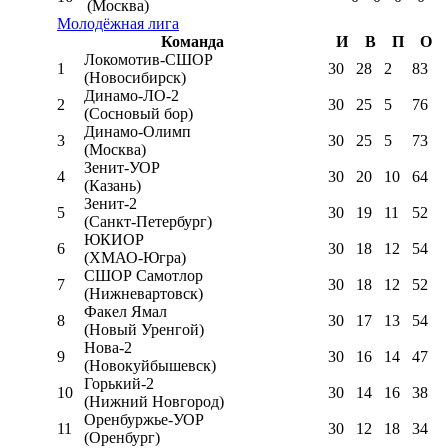
(Москва)
Молодёжная лига
Команда
И
В
П
О
Локомотив-CШОР
1
30
28
2
83
(Новосибирск)
Динамо-ЛО-2
2
30
25
5
76
(Сосновый бор)
Динамо-Олимп
3
30
25
5
73
(Москва)
Зенит-УОР
4
30
20
10
64
(Казань)
Зенит-2
5
30
19
11
52
(Санкт-Петербург)
ЮКИОР
6
30
18
12
54
(ХМАО-Югра)
СШОР Самотлор
7
30
18
12
52
(Нижневартовск)
Факел Ямал
8
30
17
13
54
(Новый Уренгой)
Нова-2
9
30
16
14
47
(Новокуйбышевск)
Горький-2
10
30
14
16
38
(Нижний Новгород)
Оренбуржье-УОР
11
30
12
18
34
(Оренбург)