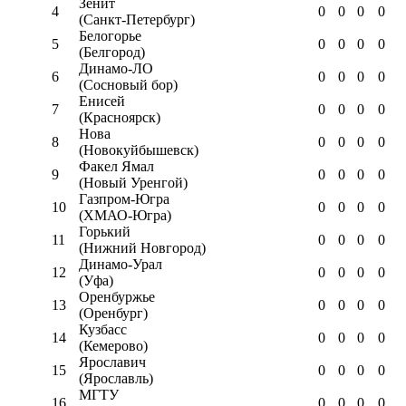
Зенит
4
0
0
0
0
(Санкт-Петербург)
Белогорье
5
0
0
0
0
(Белгород)
Динамо-ЛО
6
0
0
0
0
(Сосновый бор)
Енисей
7
0
0
0
0
(Красноярск)
Нова
8
0
0
0
0
(Новокуйбышевск)
Факел Ямал
9
0
0
0
0
(Новый Уренгой)
Газпром-Югра
10
0
0
0
0
(ХМАО-Югра)
Горький
11
0
0
0
0
(Нижний Новгород)
Динамо-Урал
12
0
0
0
0
(Уфа)
Оренбуржье
13
0
0
0
0
(Оренбург)
Кузбасс
14
0
0
0
0
(Кемерово)
Ярославич
15
0
0
0
0
(Ярославль)
МГТУ
16
0
0
0
0