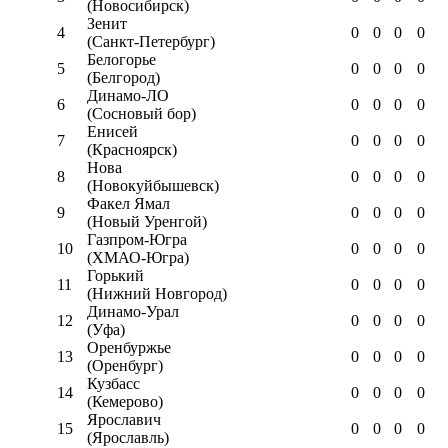
(Новосибирск)
Зенит
4
0
0
0
0
(Санкт-Петербург)
Белогорье
5
0
0
0
0
(Белгород)
Динамо-ЛО
6
0
0
0
0
(Сосновый бор)
Енисей
7
0
0
0
0
(Красноярск)
Нова
8
0
0
0
0
(Новокуйбышевск)
Факел Ямал
9
0
0
0
0
(Новый Уренгой)
Газпром-Югра
10
0
0
0
0
(ХМАО-Югра)
Горький
11
0
0
0
0
(Нижний Новгород)
Динамо-Урал
12
0
0
0
0
(Уфа)
Оренбуржье
13
0
0
0
0
(Оренбург)
Кузбасс
14
0
0
0
0
(Кемерово)
Ярославич
15
0
0
0
0
(Ярославль)