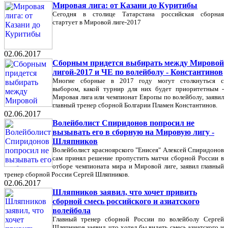
Мировая лига: от Казани до Куритибы
Сегодня в столице Татарстана российская сборная
стартует в Мировой лиге-2017
02.06.2017
Сборным придется выбирать между Мировой
лигой-2017 и ЧЕ по волейболу - Константинов
Многие сборные в 2017 году могут столкнуться с
выбором, какой турнир для них будет приоритетным -
Мировая лига или чемпионат Европы по волейболу, заявил
главный тренер сборной Болгарии Пламен Константинов.
02.06.2017
Волейболист Спиридонов попросил не
вызывать его в сборную на Мировую лигу -
Шляпников
Волейболист красноярского "Енисея" Алексей Спиридонов
сам принял решение пропустить матчи сборной России в
отборе чемпионата мира и Мировой лиге, заявил главный
тренер сборной России Сергей Шляпников.
02.06.2017
Шляпников заявил, что хочет привить
сборной смесь российского и азиатского
волейбола
Главный тренер сборной России по волейболу Сергей
Шляпников заявил, что хотел бы видеть смесь азиатского и