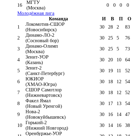
МГТУ
16
0
0
0
0
(Москва)
Молодёжная лига
Команда
И
В
П
О
Локомотив-CШОР
1
30
28
2
83
(Новосибирск)
Динамо-ЛО-2
2
30
25
5
76
(Сосновый бор)
Динамо-Олимп
3
30
25
5
73
(Москва)
Зенит-УОР
4
30
20
10
64
(Казань)
Зенит-2
5
30
19
11
52
(Санкт-Петербург)
ЮКИОР
6
30
18
12
54
(ХМАО-Югра)
СШОР Самотлор
7
30
18
12
52
(Нижневартовск)
Факел Ямал
8
30
17
13
54
(Новый Уренгой)
Нова-2
9
30
16
14
47
(Новокуйбышевск)
Горький-2
10
30
14
16
38
(Нижний Новгород)
Оренбуржье-УОР