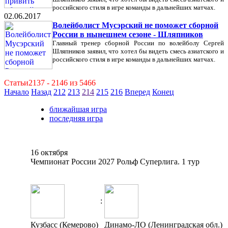
российского стиля в игре команды в дальнейших матчах.
02.06.2017
Волейболист Мусэрский не поможет сборной
России в нынешнем сезоне - Шляпников
Главный тренер сборной России по волейболу Сергей
Шляпников заявил, что хотел бы видеть смесь азиатского и
российского стиля в игре команды в дальнейших матчах.
Статьи2137 - 2146 из 5466
Начало
Назад
212
213
214
215
216
Вперед
Конец
ближайшая игра
последняя игра
16 октября
Чемпионат России 2027 Рольф Суперлига. 1 тур
:
Кузбасс (Кемерово)
Динамо-ЛО (Ленинградская обл.)