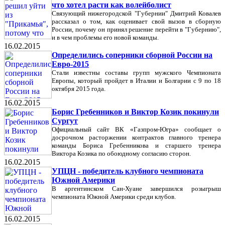
что хотел расти как волейболист
Связующий нижегородской "Губернии" Дмитрий Ковалев
рассказал о том, как оценивает свой вызов в сборную
России, почему он принял решение перейти в "Губернию",
и в чем проблемы его новой команды.
16.02.2015
Определились соперники сборной России на
Евро-2015
Стали известны составы групп мужского Чемпионата
Европы, который пройдет в Италии и Болгарии с 9 по 18
октября 2015 года.
16.02.2015
Борис Гребенников и Виктор Козик покинули
Сургут
Официальный сайт ВК «Газпром-Югра» сообщает о
досрочном расторжении контрактов главного тренера
команды Бориса Гребенникова и старшего тренера
Виктора Козика по обоюдному согласию сторон.
16.02.2015
УПЦН - победитель клубного чемпионата
Южной Америки
В аргентинском Сан-Хуане завершился розыгрыш
чемпионата Южной Америки среди клубов.
16.02.2015