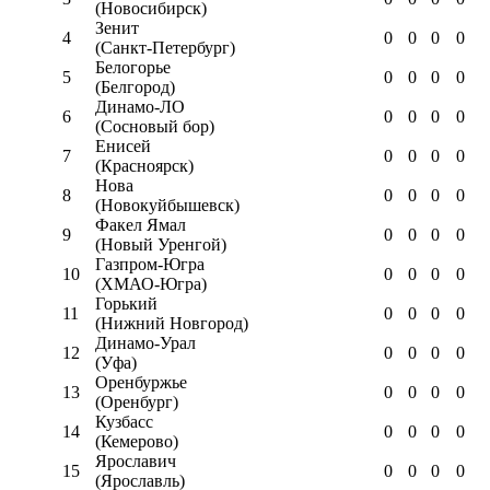
(Новосибирск)
Зенит
4
0
0
0
0
(Санкт-Петербург)
Белогорье
5
0
0
0
0
(Белгород)
Динамо-ЛО
6
0
0
0
0
(Сосновый бор)
Енисей
7
0
0
0
0
(Красноярск)
Нова
8
0
0
0
0
(Новокуйбышевск)
Факел Ямал
9
0
0
0
0
(Новый Уренгой)
Газпром-Югра
10
0
0
0
0
(ХМАО-Югра)
Горький
11
0
0
0
0
(Нижний Новгород)
Динамо-Урал
12
0
0
0
0
(Уфа)
Оренбуржье
13
0
0
0
0
(Оренбург)
Кузбасс
14
0
0
0
0
(Кемерово)
Ярославич
15
0
0
0
0
(Ярославль)