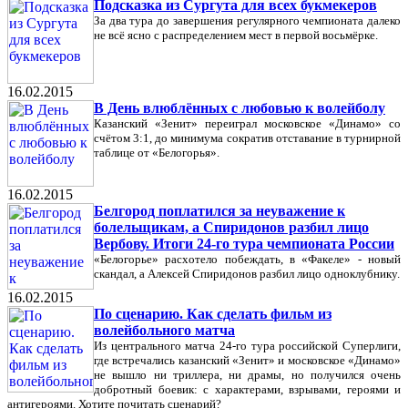
Подсказка из Сургута для всех букмекеров
За два тура до завершения регулярного чемпионата далеко
не всё ясно с распределением мест в первой восьмёрке.
16.02.2015
В День влюблённых с любовью к волейболу
Казанский «Зенит» переиграл московское «Динамо» со
счётом 3:1, до минимума сократив отставание в турнирной
таблице от «Белогорья».
16.02.2015
Белгород поплатился за неуважение к
болельщикам, а Спиридонов разбил лицо
Вербову. Итоги 24-го тура чемпионата России
«Белогорье» расхотело побеждать, в «Факеле» - новый
скандал, а Алексей Спиридонов разбил лицо одноклубнику.
16.02.2015
По сценарию. Как сделать фильм из
волейбольного матча
Из центрального матча 24-го тура российской Суперлиги,
где встречались казанский «Зенит» и московское «Динамо»
не вышло ни триллера, ни драмы, но получился очень
добротный боевик: с характерами, взрывами, героями и
антигероями. Хотите почитать сценарий?