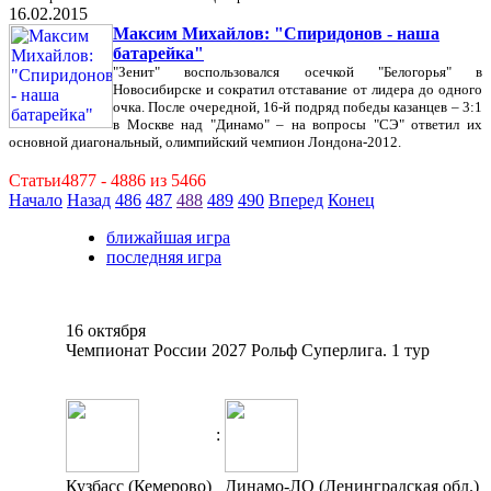
16.02.2015
Максим Михайлов: "Спиридонов - наша
батарейка"
"Зенит" воспользовался осечкой "Белогорья" в
Новосибирске и сократил отставание от лидера до одного
очка. После очередной, 16-й подряд победы казанцев – 3:1
в Москве над "Динамо" – на вопросы "СЭ" ответил их
основной диагональный, олимпийский чемпион Лондона-2012.
Статьи4877 - 4886 из 5466
Начало
Назад
486
487
488
489
490
Вперед
Конец
ближайшая игра
последняя игра
16 октября
Чемпионат России 2027 Рольф Суперлига. 1 тур
:
Кузбасс (Кемерово)
Динамо-ЛО (Ленинградская обл.)