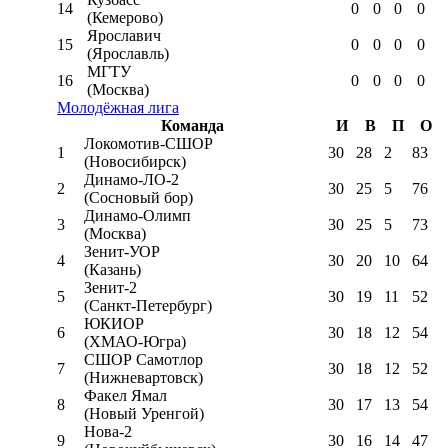
14
0
0
0
0
(Кемерово)
Ярославич
15
0
0
0
0
(Ярославль)
МГТУ
16
0
0
0
0
(Москва)
Молодёжная лига
Команда
И
В
П
О
Локомотив-CШОР
1
30
28
2
83
(Новосибирск)
Динамо-ЛО-2
2
30
25
5
76
(Сосновый бор)
Динамо-Олимп
3
30
25
5
73
(Москва)
Зенит-УОР
4
30
20
10
64
(Казань)
Зенит-2
5
30
19
11
52
(Санкт-Петербург)
ЮКИОР
6
30
18
12
54
(ХМАО-Югра)
СШОР Самотлор
7
30
18
12
52
(Нижневартовск)
Факел Ямал
8
30
17
13
54
(Новый Уренгой)
Нова-2
9
30
16
14
47