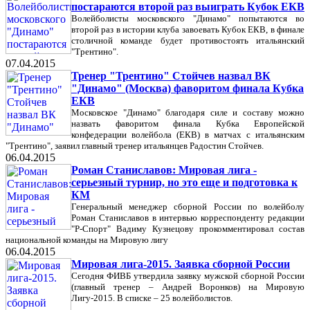
постараются второй раз выиграть Кубок ЕКВ
Волейболисты московского "Динамо" попытаются во
второй раз в истории клуба завоевать Кубок ЕКВ, в финале
столичной команде будет противостоять итальянский
"Трентино".
07.04.2015
Тренер "Трентино" Стойчев назвал ВК
"Динамо" (Москва) фаворитом финала Кубка
ЕКВ
Московское "Динамо" благодаря силе и составу можно
назвать фаворитом финала Кубка Европейской
конфедерации волейбола (ЕКВ) в матчах с итальянским
"Трентино", заявил главный тренер итальянцев Радостин Стойчев.
06.04.2015
Роман Станиславов: Мировая лига -
серьезный турнир, но это еще и подготовка к
КМ
Генеральный менеджер сборной России по волейболу
Роман Станиславов в интервью корреспонденту редакции
"Р-Спорт" Вадиму Кузнецову прокомментировал состав
национальной команды на Мировую лигу
06.04.2015
Мировая лига-2015. Заявка сборной России
Сегодня ФИВБ утвердила заявку мужской сборной России
(главный тренер – Андрей Воронков) на Мировую
Лигу-2015. В списке – 25 волейболистов.