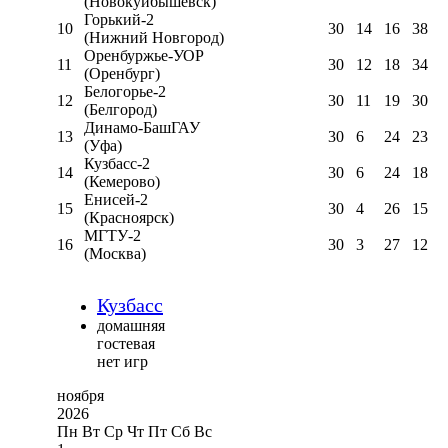
(Новокуйбышевск)
Горький-2
10
30
14
16
38
(Нижний Новгород)
Оренбуржье-УОР
11
30
12
18
34
(Оренбург)
Белогорье-2
12
30
11
19
30
(Белгород)
Динамо-БашГАУ
13
30
6
24
23
(Уфа)
Кузбасс-2
14
30
6
24
18
(Кемерово)
Енисей-2
15
30
4
26
15
(Красноярск)
МГТУ-2
16
30
3
27
12
(Москва)
Кузбасс
домашняя
гостевая
нет игр
ноября
2026
Пн
Вт
Ср
Чт
Пт
Сб
Вс