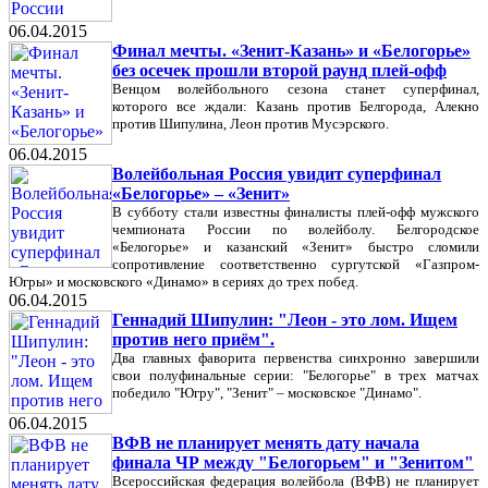
06.04.2015
Финал мечты. «Зенит-Казань» и «Белогорье»
без осечек прошли второй раунд плей-офф
Венцом волейбольного сезона станет суперфинал,
которого все ждали: Казань против Белгорода, Алекно
против Шипулина, Леон против Мусэрского.
06.04.2015
Волейбольная Россия увидит суперфинал
«Белогорье» – «Зенит»
В субботу стали известны финалисты плей-офф мужского
чемпионата России по волейболу. Белгородское
«Белогорье» и казанский «Зенит» быстро сломили
сопротивление соответственно сургутской «Газпром-
Югры» и московского «Динамо» в сериях до трех побед.
06.04.2015
Геннадий Шипулин: "Леон - это лом. Ищем
против него приём".
Два главных фаворита первенства синхронно завершили
свои полуфинальные серии: "Белогорье" в трех матчах
победило "Югру", "Зенит" – московское "Динамо".
06.04.2015
ВФВ не планирует менять дату начала
финала ЧР между "Белогорьем" и "Зенитом"
Всероссийская федерация волейбола (ВФВ) не планирует