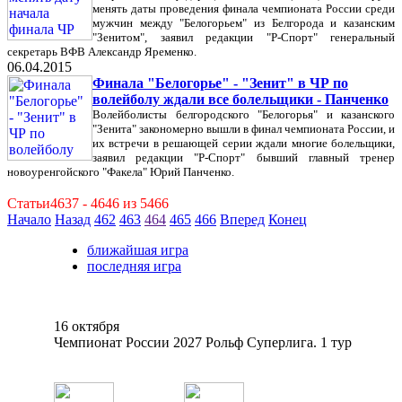
менять даты проведения финала чемпионата России среди
мужчин между "Белогорьем" из Белгорода и казанским
"Зенитом", заявил редакции "Р-Спорт" генеральный
секретарь ВФВ Александр Яременко.
06.04.2015
Финала "Белогорье" - "Зенит" в ЧР по
волейболу ждали все болельщики - Панченко
Волейболисты белгородского "Белогорья" и казанского
"Зенита" закономерно вышли в финал чемпионата России, и
их встречи в решающей серии ждали многие болельщики,
заявил редакции "Р-Спорт" бывший главный тренер
новоуренгойского "Факела" Юрий Панченко.
Статьи4637 - 4646 из 5466
Начало
Назад
462
463
464
465
466
Вперед
Конец
ближайшая игра
последняя игра
16 октября
Чемпионат России 2027 Рольф Суперлига. 1 тур