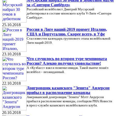
Мусэрский набрал 30 очков в дебютном матче
за «Сантори Санбёрдз»
Российский волейболист Дмитрий Мусэрский
дебютировал в составе японского клуба V-Лиги «Сантори
Санбёрдз».
25.10.2018
Россия в Лиге наций-2019 примет Италию,
США и Португалию. Скорее всего, в Уфе
Стал известен календарь группового этапа волейбольной
Лиги наций-2019.
23.10.2018
Что случилось во втором туре чемпионата
России? Алекно получил удовольствие!
А «Кузбасс» взял и поменял имидж. Такой нынче пошёл
волейбол – неожиданный.
22.10.2018
Доигровщик казанского "Зенита" Андерсон
прибыл в расположение команды
Американский доигровщик "Зенита" Мэтт Андерсон
прибыл в расположение команды, сообщили РИА Новости
в пресс-службе казанского волейбольного клуба.
20.10.2018