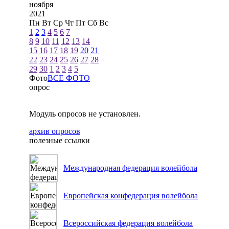
ноября
2021
Пн
Вт
Ср
Чт
Пт
Сб
Вс
1
2
3
4
5
6
7
8
9
10
11
12
13
14
15
16
17
18
19
20
21
22
23
24
25
26
27
28
29
30
1
2
3
4
5
Фото
ВСЕ ФОТО
опрос
Модуль опросов не установлен.
архив опросов
полезные ссылки
Международная федерация волейбола
Европейская конфедерация волейбола
Всероссийская федерация волейбола