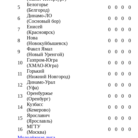
Белогорье
5
0
0
0
0
(Белгород)
Динамо-ЛО
6
0
0
0
0
(Сосновый бор)
Енисей
7
0
0
0
0
(Красноярск)
Нова
8
0
0
0
0
(Новокуйбышевск)
Факел Ямал
9
0
0
0
0
(Новый Уренгой)
Газпром-Югра
10
0
0
0
0
(ХМАО-Югра)
Горький
11
0
0
0
0
(Нижний Новгород)
Динамо-Урал
12
0
0
0
0
(Уфа)
Оренбуржье
13
0
0
0
0
(Оренбург)
Кузбасс
14
0
0
0
0
(Кемерово)
Ярославич
15
0
0
0
0
(Ярославль)
МГТУ
16
0
0
0
0
(Москва)
Молодёжная лига