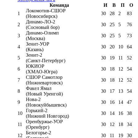
Команда
И
В
П
О
Локомотив-CШОР
1
30
28
2
83
(Новосибирск)
Динамо-ЛО-2
2
30
25
5
76
(Сосновый бор)
Динамо-Олимп
3
30
25
5
73
(Москва)
Зенит-УОР
4
30
20
10
64
(Казань)
Зенит-2
5
30
19
11
52
(Санкт-Петербург)
ЮКИОР
6
30
18
12
54
(ХМАО-Югра)
СШОР Самотлор
7
30
18
12
52
(Нижневартовск)
Факел Ямал
8
30
17
13
54
(Новый Уренгой)
Нова-2
9
30
16
14
47
(Новокуйбышевск)
Горький-2
10
30
14
16
38
(Нижний Новгород)
Оренбуржье-УОР
11
30
12
18
34
(Оренбург)
Белогорье-2
12
30
11
19
30