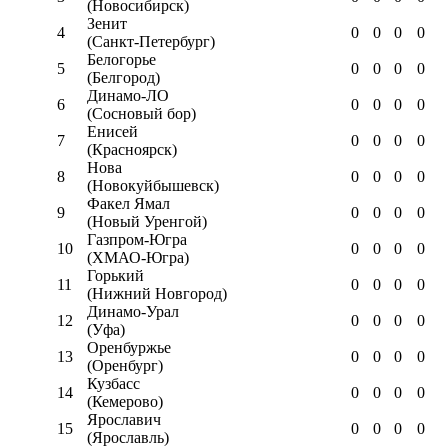
(Новосибирск)
Зенит
4
0
0
0
0
(Санкт-Петербург)
Белогорье
5
0
0
0
0
(Белгород)
Динамо-ЛО
6
0
0
0
0
(Сосновый бор)
Енисей
7
0
0
0
0
(Красноярск)
Нова
8
0
0
0
0
(Новокуйбышевск)
Факел Ямал
9
0
0
0
0
(Новый Уренгой)
Газпром-Югра
10
0
0
0
0
(ХМАО-Югра)
Горький
11
0
0
0
0
(Нижний Новгород)
Динамо-Урал
12
0
0
0
0
(Уфа)
Оренбуржье
13
0
0
0
0
(Оренбург)
Кузбасс
14
0
0
0
0
(Кемерово)
Ярославич
15
0
0
0
0
(Ярославль)