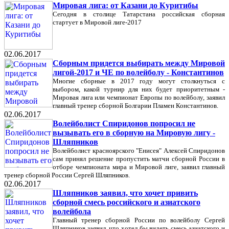
Мировая лига: от Казани до Куритибы
Сегодня в столице Татарстана российская сборная
стартует в Мировой лиге-2017
02.06.2017
Сборным придется выбирать между Мировой
лигой-2017 и ЧЕ по волейболу - Константинов
Многие сборные в 2017 году могут столкнуться с
выбором, какой турнир для них будет приоритетным -
Мировая лига или чемпионат Европы по волейболу, заявил
главный тренер сборной Болгарии Пламен Константинов.
02.06.2017
Волейболист Спиридонов попросил не
вызывать его в сборную на Мировую лигу -
Шляпников
Волейболист красноярского "Енисея" Алексей Спиридонов
сам принял решение пропустить матчи сборной России в
отборе чемпионата мира и Мировой лиге, заявил главный
тренер сборной России Сергей Шляпников.
02.06.2017
Шляпников заявил, что хочет привить
сборной смесь российского и азиатского
волейбола
Главный тренер сборной России по волейболу Сергей
Шляпников заявил, что хотел бы видеть смесь азиатского и