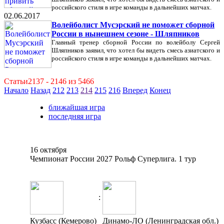
российского стиля в игре команды в дальнейших матчах.
02.06.2017
Волейболист Мусэрский не поможет сборной
России в нынешнем сезоне - Шляпников
Главный тренер сборной России по волейболу Сергей
Шляпников заявил, что хотел бы видеть смесь азиатского и
российского стиля в игре команды в дальнейших матчах.
Статьи2137 - 2146 из 5466
Начало
Назад
212
213
214
215
216
Вперед
Конец
ближайшая игра
последняя игра
16 октября
Чемпионат России 2027 Рольф Суперлига. 1 тур
:
Кузбасс (Кемерово)
Динамо-ЛО (Ленинградская обл.)