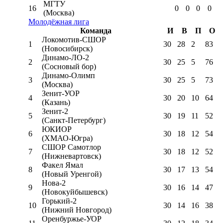
МГТУ
16
0
0
0
0
(Москва)
Молодёжная лига
Команда
И
В
П
О
Локомотив-CШОР
1
30
28
2
83
(Новосибирск)
Динамо-ЛО-2
2
30
25
5
76
(Сосновый бор)
Динамо-Олимп
3
30
25
5
73
(Москва)
Зенит-УОР
4
30
20
10
64
(Казань)
Зенит-2
5
30
19
11
52
(Санкт-Петербург)
ЮКИОР
6
30
18
12
54
(ХМАО-Югра)
СШОР Самотлор
7
30
18
12
52
(Нижневартовск)
Факел Ямал
8
30
17
13
54
(Новый Уренгой)
Нова-2
9
30
16
14
47
(Новокуйбышевск)
Горький-2
10
30
14
16
38
(Нижний Новгород)
Оренбуржье-УОР