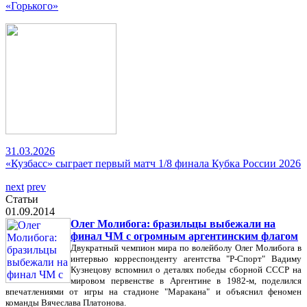
«Горького»
31.03.2026
«Кузбасс» сыграет первый матч 1/8 финала Кубка России 2026
next
prev
Статьи
01.09.2014
Олег Молибога: бразильцы выбежали на
финал ЧМ с огромным аргентинским флагом
Двукратный чемпион мира по волейболу Олег Молибога в
интервью корреспонденту агентства "Р-Спорт" Вадиму
Кузнецову вспомнил о деталях победы сборной СССР на
мировом первенстве в Аргентине в 1982-м, поделился
впечатлениями от игры на стадионе "Маракана" и объяснил феномен
команды Вячеслава Платонова.