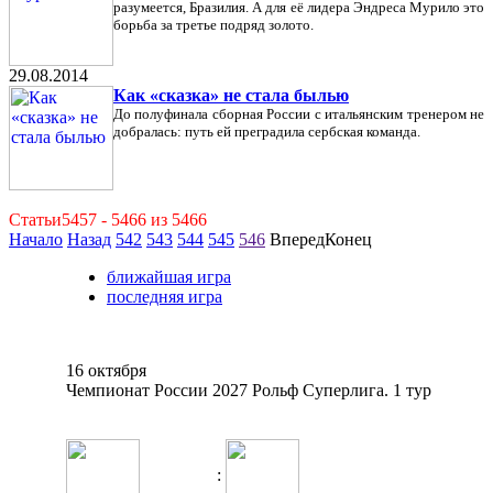
разумеется, Бразилия. А для её лидера Эндреса Мурило это
борьба за третье подряд золото.
29.08.2014
Как «сказка» не стала былью
До полуфинала сборная России с итальянским тренером не
добралась: путь ей преградила сербская команда.
Статьи5457 - 5466 из 5466
Начало
Назад
542
543
544
545
546
ВпередКонец
ближайшая игра
последняя игра
16 октября
Чемпионат России 2027 Рольф Суперлига. 1 тур
: