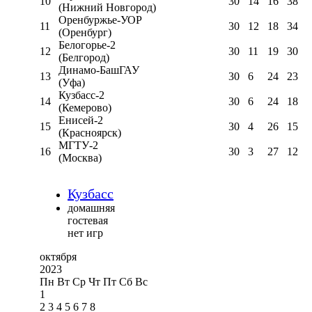
10
30
14
16
38
(Нижний Новгород)
Оренбуржье-УОР
11
30
12
18
34
(Оренбург)
Белогорье-2
12
30
11
19
30
(Белгород)
Динамо-БашГАУ
13
30
6
24
23
(Уфа)
Кузбасс-2
14
30
6
24
18
(Кемерово)
Енисей-2
15
30
4
26
15
(Красноярск)
МГТУ-2
16
30
3
27
12
(Москва)
Кузбасс
домашняя
гостевая
нет игр
октября
2023
Пн
Вт
Ср
Чт
Пт
Сб
Вс
1
2
3
4
5
6
7
8