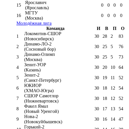
Ярославич
15
0
0
0
0
(Ярославль)
МГТУ
16
0
0
0
0
(Москва)
Молодёжная лига
Команда
И
В
П
О
Локомотив-CШОР
1
30
28
2
83
(Новосибирск)
Динамо-ЛО-2
2
30
25
5
76
(Сосновый бор)
Динамо-Олимп
3
30
25
5
73
(Москва)
Зенит-УОР
4
30
20
10
64
(Казань)
Зенит-2
5
30
19
11
52
(Санкт-Петербург)
ЮКИОР
6
30
18
12
54
(ХМАО-Югра)
СШОР Самотлор
7
30
18
12
52
(Нижневартовск)
Факел Ямал
8
30
17
13
54
(Новый Уренгой)
Нова-2
9
30
16
14
47
(Новокуйбышевск)
Горький-2