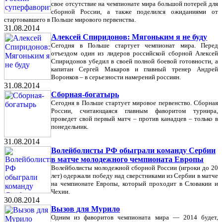
свое отсутствие на чемпионате мира большой потерей для
сборной России, а также поделился ожиданиями от
стартовавшего в Польше мирового первенства.
31.08.2014
Алексей Спиридонов: Мягоньким я не буду
Сегодня в Польше стартует чемпионат мира. Перед
отъездом один из лидеров российской сборной Алексей
Спиридонов убедил в своей полной боевой готовности, а
капитан Сергей Макаров и главный тренер Андрей
Воронков – в серьезности намерений россиян.
31.08.2014
Сборная-богатырь
Сегодня в Польше стартует мировое первенство. Сборная
России, считающаяся главным фаворитом турнира,
проведет свой первый матч – против канадцев – только в
понедельник.
31.08.2014
Волейболисты РФ обыграли команду Сербии
в матче молодежного чемпионата Европы
Волейболисты молодежной сборной России (игроки до 20
лет) одержали победу над сверстниками из Сербии в матче
на чемпионате Европы, который проходит в Словакии и
Чехии.
30.08.2014
Вызов для Мурило
Одним из фаворитов чемпионата мира — 2014 будет,