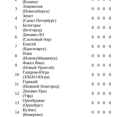
(Казань)
Локомотив
3
0
0
0
0
(Новосибирск)
Зенит
4
0
0
0
0
(Санкт-Петербург)
Белогорье
5
0
0
0
0
(Белгород)
Динамо-ЛО
6
0
0
0
0
(Сосновый бор)
Енисей
7
0
0
0
0
(Красноярск)
Нова
8
0
0
0
0
(Новокуйбышевск)
Факел Ямал
9
0
0
0
0
(Новый Уренгой)
Газпром-Югра
10
0
0
0
0
(ХМАО-Югра)
Горький
11
0
0
0
0
(Нижний Новгород)
Динамо-Урал
12
0
0
0
0
(Уфа)
Оренбуржье
13
0
0
0
0
(Оренбург)
Кузбасс
14
0
0
0
0
(Кемерово)