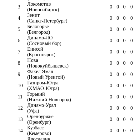
Локомотив
3
0
0
0
0
(Новосибирск)
Зенит
4
0
0
0
0
(Санкт-Петербург)
Белогорье
5
0
0
0
0
(Белгород)
Динамо-ЛО
6
0
0
0
0
(Сосновый бор)
Енисей
7
0
0
0
0
(Красноярск)
Нова
8
0
0
0
0
(Новокуйбышевск)
Факел Ямал
9
0
0
0
0
(Новый Уренгой)
Газпром-Югра
10
0
0
0
0
(ХМАО-Югра)
Горький
11
0
0
0
0
(Нижний Новгород)
Динамо-Урал
12
0
0
0
0
(Уфа)
Оренбуржье
13
0
0
0
0
(Оренбург)
Кузбасс
14
0
0
0
0
(Кемерово)
Ярославич