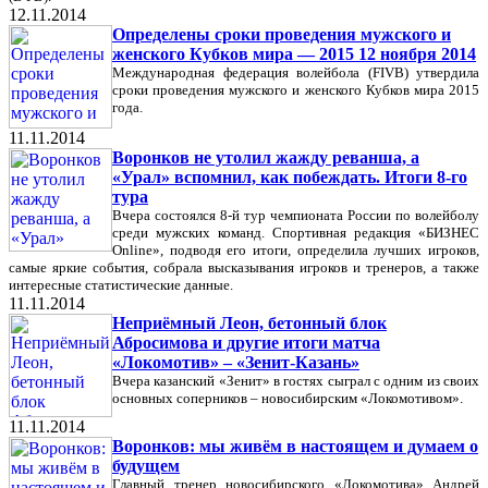
12.11.2014
Определены сроки проведения мужского и
женского Кубков мира — 2015 12 ноября 2014
Международная федерация волейбола (FIVB) утвердила
сроки проведения мужского и женского Кубков мира 2015
года.
11.11.2014
Воронков не утолил жажду реванша, а
«Урал» вспомнил, как побеждать. Итоги 8-го
тура
Вчера состоялся 8-й тур чемпионата России по волейболу
среди мужских команд. Спортивная редакция «БИЗНЕС
Online», подводя его итоги, определила лучших игроков,
самые яркие события, собрала высказывания игроков и тренеров, а также
интересные статистические данные.
11.11.2014
Неприёмный Леон, бетонный блок
Абросимова и другие итоги матча
«Локомотив» – «Зенит-Казань»
Вчера казанский «Зенит» в гостях сыграл с одним из своих
основных соперников – новосибирским «Локомотивом».
11.11.2014
Воронков: мы живём в настоящем и думаем о
будущем
Главный тренер новосибирского «Локомотива» Андрей