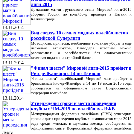
лиги-2015
Домашние матчи группового этапа Мировой лиги-2015
сборная России по волейболу проведет в Казани и
Калининграде.
13.11.2014
Вид сверху. 10 самых модных волейболистов
российской Суперлиги
Мотоциклы, прически, необычные головные уборы и еще
несколько атрибутов, благодаря которым можно
рассказывать о волейболистах без словосочетаний
«силовая подача» и «тройной блок».
13.11.2014
"Финал шести" Мировой лиги-2015 пройдет в
Рио-де-Жанейро с 14 по 19 июля
"Финал шести" волейбольной Мировой лиги пройдет в
бразильском Рио-де-Жанейро с 14 по 19 июля 2015 года,
сообщается на официальном сайте Всероссийской
федерации волейбола.
13.11.2014
Утверждены сроки и места проведения
клубных ЧМ-2015 по волейболу - ВФВ
Международная федерация волейбола (FIVB) утвердила
сроки и даты проведения клубных чемпионатов мира 2015
года среди женских и мужских команд, сообщается на
официальном сайте Всероссийской федерации волейбола
(ВФВ).