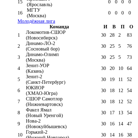
15
0
0
0
0
(Ярославль)
МГТУ
16
0
0
0
0
(Москва)
Молодёжная лига
Команда
И
В
П
О
Локомотив-CШОР
1
30
28
2
83
(Новосибирск)
Динамо-ЛО-2
2
30
25
5
76
(Сосновый бор)
Динамо-Олимп
3
30
25
5
73
(Москва)
Зенит-УОР
4
30
20
10
64
(Казань)
Зенит-2
5
30
19
11
52
(Санкт-Петербург)
ЮКИОР
6
30
18
12
54
(ХМАО-Югра)
СШОР Самотлор
7
30
18
12
52
(Нижневартовск)
Факел Ямал
8
30
17
13
54
(Новый Уренгой)
Нова-2
9
30
16
14
47
(Новокуйбышевск)
Горький-2
10
30
14
16
38
(Нижний Новгород)