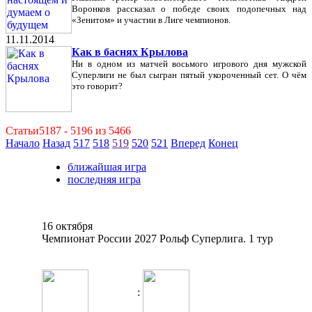
Воронков рассказал о победе своих подопечных над
«Зенитом» и участии в Лиге чемпионов.
11.11.2014
Как в баснях Крылова
Ни в одном из матчей восьмого игрового дня мужской
Суперлиги не был сыгран пятый укороченный сет. О чём
это говорит?
Статьи5187 - 5196 из 5466
Начало
Назад
517
518
519
520
521
Вперед
Конец
ближайшая игра
последняя игра
16 октября
Чемпионат России 2027 Рольф Суперлига. 1 тур
: