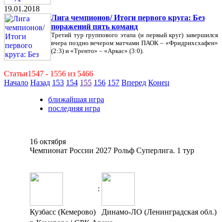
19.01.2018
Лига чемпионов/ Итоги первого круга: Без
поражений пять команд
Третий тур группового этапа (и первый круг) завершился
вчера поздно вечером матчами ПАОК – «Фридрихсхафен»
(2:3) и «Тренто» – «Аркас» (3:0).
Статьи1547 - 1556 из 5466
Начало
Назад
153
154
155
156
157
Вперед
Конец
ближайшая игра
последняя игра
16 октября
Чемпионат России 2027 Рольф Суперлига. 1 тур
:
Кузбасс (Кемерово)
Динамо-ЛО (Ленинградская обл.)