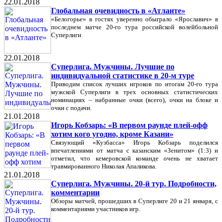
22.01.2018
Глобальная очевидность в «Атланте»
«Белогорье» в гостях уверенно обыграло «Ярославич» в
последнем матче 20-го тура российской волейбольной
Суперлиги
22.01.2018
Суперлига. Мужчины. Лучшие по
индивидуальной статистике в 20-м туре
Приводим список лучших игроков по итогам 20-го тура
мужской Суперлиги в трех основных статистических
номинациях – набранные очки (всего), очки на блоке и
очки с подачи.
21.01.2018
Игорь Кобзарь: «В первом раунде плей-офф
хотим кого угодно, кроме Казани»
Связующий «Кузбасса» Игорь Кобзарь поделился
впечатлениями от матча с казанским «Зенитом» (1:3) и
отметил, что кемеровской команде очень не хватает
травмированного Николая Апаликова.
21.01.2018
Суперлига. Мужчины. 20-й тур. Подробности,
комментарии
Обзоры матчей, прошедших в Суперлиге 20 и 21 января, с
комментариями участников игр.