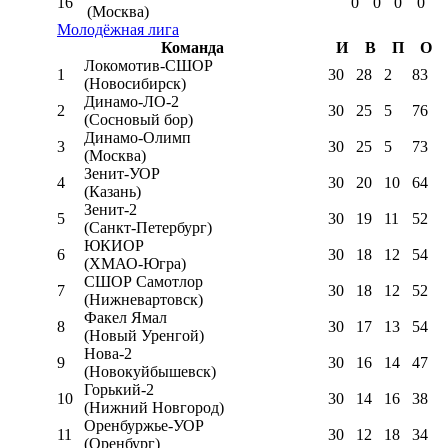
16
0
0
0
0
(Москва)
Молодёжная лига
Команда
И
В
П
О
Локомотив-CШОР
1
30
28
2
83
(Новосибирск)
Динамо-ЛО-2
2
30
25
5
76
(Сосновый бор)
Динамо-Олимп
3
30
25
5
73
(Москва)
Зенит-УОР
4
30
20
10
64
(Казань)
Зенит-2
5
30
19
11
52
(Санкт-Петербург)
ЮКИОР
6
30
18
12
54
(ХМАО-Югра)
СШОР Самотлор
7
30
18
12
52
(Нижневартовск)
Факел Ямал
8
30
17
13
54
(Новый Уренгой)
Нова-2
9
30
16
14
47
(Новокуйбышевск)
Горький-2
10
30
14
16
38
(Нижний Новгород)
Оренбуржье-УОР
11
30
12
18
34
(Оренбург)