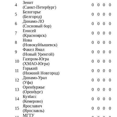
Зенит
4
0
0
0
0
(Санкт-Петербург)
Белогорье
5
0
0
0
0
(Белгород)
Динамо-ЛО
6
0
0
0
0
(Сосновый бор)
Енисей
7
0
0
0
0
(Красноярск)
Нова
8
0
0
0
0
(Новокуйбышевск)
Факел Ямал
9
0
0
0
0
(Новый Уренгой)
Газпром-Югра
10
0
0
0
0
(ХМАО-Югра)
Горький
11
0
0
0
0
(Нижний Новгород)
Динамо-Урал
12
0
0
0
0
(Уфа)
Оренбуржье
13
0
0
0
0
(Оренбург)
Кузбасс
14
0
0
0
0
(Кемерово)
Ярославич
15
0
0
0
0
(Ярославль)
МГТУ