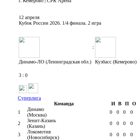
г. Кемерово | СРК Арена
12 апреля
Кубок России 2026. 1/4 финала. 2 игра
:
Динамо-ЛО (Ленинградская обл.)
Кузбасс (Кемерово)
3
:
0
Суперлига
Команда
И
В
П
О
Динамо
1
0
0
0
0
(Москва)
Зенит-Казань
2
0
0
0
0
(Казань)
Локомотив
3
0
0
0
0
(Новосибирск)