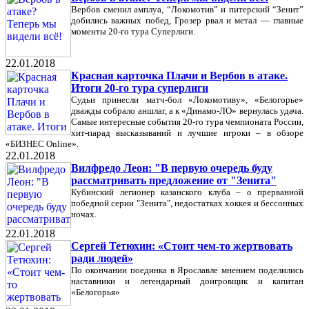
Вербов сменил амплуа, “Локомотив” и питерский “Зенит”
добились важных побед, Грозер рвал и метал — главные
моменты 20-го тура Суперлиги.
22.01.2018
Красная карточка Плачи и Вербов в атаке.
Итоги 20-го тура суперлиги
Судьи принесли матч-бол «Локомотиву», «Белогорье»
дважды собрало аншлаг, а к «Динамо-ЛО» вернулась удача.
Самые интересные события 20-го тура чемпионата России,
хит-парад высказываний и лучшие игроки – в обзоре
«БИЗНЕС Online».
22.01.2018
Вилфредо Леон: "В первую очередь буду
рассматривать предложение от "Зенита"
Кубинский легионер казанского клуба – о прерванной
победной серии "Зенита", недостатках хоккея и бессонных
ночах.
22.01.2018
Сергей Тетюхин: «Стоит чем-то жертвовать
ради людей»
По окончании поединка в Ярославле мнением поделились
наставники и легендарный доигровщик и капитан
«Белогорья»