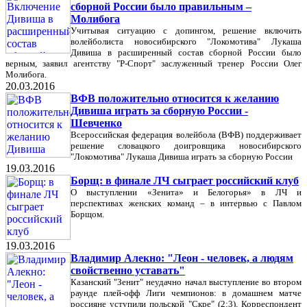
сборной России было правильным –
Молибога
Учитывая ситуацию с допингом, решение включить
волейболиста новосибирского "Локомотива" Лукаша
Дивиша в расширенный состав сборной России было
верным, заявил агентству "Р-Спорт" заслуженный тренер России Олег
Молибога.
20.03.2016
ВФВ положительно относится к желанию
Дивиша играть за сборную России -
Шевченко
Всероссийская федерация волейбола (ВФВ) поддерживает
решение словацкого доигровщика новосибирского
"Локомотива" Лукаша Дивиша играть за сборную России
19.03.2016
Борщ: в финале ЛЧ сыграет российский клуб
О выступлении «Зенита» и Белогорья» в ЛЧ и
перспективах женских команд – в интервью с Павлом
Борщом.
19.03.2016
Владимир Алекно: "Леон - человек, а людям
свойственно уставать"
Казанский "Зенит" неудачно начал выступление во втором
раунде плей-офф Лиги чемпионов: в домашнем матче
россияне уступили польской "Скре" (2:3). Корреспондент