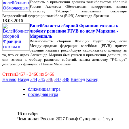
Говорить о применении допинга волейболистом сборной
России Алексеем Обмочаевым некорректно, заявил
агентству "Р-Спорт" генеральный секретарь
Всероссийской федерации волейбола (ВФВ) Александр Яременко.
18.03.2016
Волейболисты сборной Франции готовы к
любому решению FIVB по делу Маркина -
Марешаль
Волейболисты сборной Франции будут рады, если
Международная федерация волейбола (FIVB) примет
решение наказать российскую национальную команду за
то, что ее игрок Александр Маркин был уличен в применении допинга, но
они готовы к любому развитию событий, заявил агентству "Р-Спорт"
доигровщик французов Николя Марешаль.
Статьи3457 - 3466 из 5466
Начало
Назад
344
345
346
347
348
Вперед
Конец
ближайшая игра
последняя игра
16 октября
Чемпионат России 2027 Рольф Суперлига. 1 тур