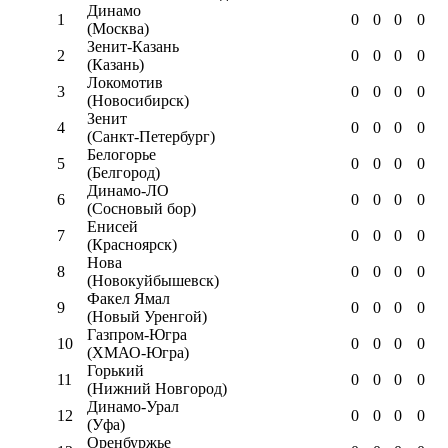
Динамо
1
0
0
0
0
(Москва)
Зенит-Казань
2
0
0
0
0
(Казань)
Локомотив
3
0
0
0
0
(Новосибирск)
Зенит
4
0
0
0
0
(Санкт-Петербург)
Белогорье
5
0
0
0
0
(Белгород)
Динамо-ЛО
6
0
0
0
0
(Сосновый бор)
Енисей
7
0
0
0
0
(Красноярск)
Нова
8
0
0
0
0
(Новокуйбышевск)
Факел Ямал
9
0
0
0
0
(Новый Уренгой)
Газпром-Югра
10
0
0
0
0
(ХМАО-Югра)
Горький
11
0
0
0
0
(Нижний Новгород)
Динамо-Урал
12
0
0
0
0
(Уфа)
Оренбуржье