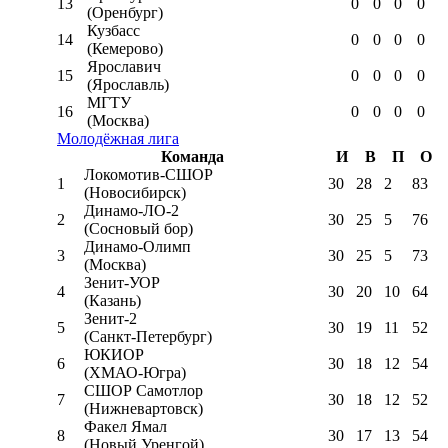
13
0
0
0
0
(Оренбург)
Кузбасс
14
0
0
0
0
(Кемерово)
Ярославич
15
0
0
0
0
(Ярославль)
МГТУ
16
0
0
0
0
(Москва)
Молодёжная лига
Команда
И
В
П
О
Локомотив-CШОР
1
30
28
2
83
(Новосибирск)
Динамо-ЛО-2
2
30
25
5
76
(Сосновый бор)
Динамо-Олимп
3
30
25
5
73
(Москва)
Зенит-УОР
4
30
20
10
64
(Казань)
Зенит-2
5
30
19
11
52
(Санкт-Петербург)
ЮКИОР
6
30
18
12
54
(ХМАО-Югра)
СШОР Самотлор
7
30
18
12
52
(Нижневартовск)
Факел Ямал
8
30
17
13
54
(Новый Уренгой)