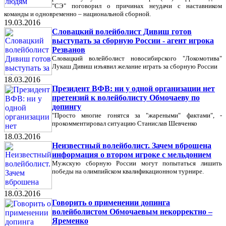
"СЭ" поговорил о причинах неудачи с наставником
команды и одновременно – национальной сборной.
19.03.2016
Словацкий волейболист Дивиш готов
выступать за сборную России - агент игрока
Резванов
Словацкий волейболист новосибирского "Локомотива"
Лукаш Дивиш изъявил желание играть за сборную России
18.03.2016
Президент ВФВ: ни у одной организации нет
претензий к волейболисту Обмочаеву по
допингу
"Просто многие гонятся за "жареными" фактами", -
прокомментировал ситуацию Станислав Шевченко
18.03.2016
Неизвестный волейболист. Зачем вброшена
информация о втором игроке с мельдонием
Мужскую сборную России могут попытаться лишить
победы на олимпийском квалификационном турнире.
18.03.2016
Говорить о применении допинга
волейболистом Обмочаевым некорректно –
Яременко