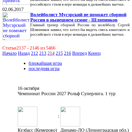
российского стиля в игре команды в дальнейших матчах.
02.06.2017
Волейболист Мусэрский не поможет сборной
России в нынешнем сезоне - Шляпников
Главный тренер сборной России по волейболу Сергей
Шляпников заявил, что хотел бы видеть смесь азиатского и
российского стиля в игре команды в дальнейших матчах.
Статьи2137 - 2146 из 5466
Начало
Назад
212
213
214
215
216
Вперед
Конец
ближайшая игра
последняя игра
16 октября
Чемпионат России 2027 Рольф Суперлига. 1 тур
:
Кузбасс (Кемерово)
Динамо-ЛО (Ленинградская обл.)