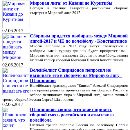
Мировая лига: от Казани до Куритибы
Сегодня в столице Татарстана российская сборная
стартует в Мировой лиге-2017
02.06.2017
Сборным придется выбирать между Мировой
лигой-2017 и ЧЕ по волейболу - Константинов
Многие сборные в 2017 году могут столкнуться с
выбором, какой турнир для них будет приоритетным -
Мировая лига или чемпионат Европы по волейболу, заявил
главный тренер сборной Болгарии Пламен Константинов.
02.06.2017
Волейболист Спиридонов попросил не
вызывать его в сборную на Мировую лигу -
Шляпников
Волейболист красноярского "Енисея" Алексей Спиридонов
сам принял решение пропустить матчи сборной России в
отборе чемпионата мира и Мировой лиге, заявил главный
тренер сборной России Сергей Шляпников.
02.06.2017
Шляпников заявил, что хочет привить
сборной смесь российского и азиатского
волейбола
Главный тренер сборной России по волейболу Сергей
Шляпников заявил, что хотел бы видеть смесь азиатского и