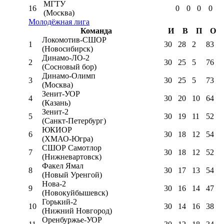
МГТУ
16
0
0
0
0
(Москва)
Молодёжная лига
Команда
И
В
П
О
Локомотив-CШОР
1
30
28
2
83
(Новосибирск)
Динамо-ЛО-2
2
30
25
5
76
(Сосновый бор)
Динамо-Олимп
3
30
25
5
73
(Москва)
Зенит-УОР
4
30
20
10
64
(Казань)
Зенит-2
5
30
19
11
52
(Санкт-Петербург)
ЮКИОР
6
30
18
12
54
(ХМАО-Югра)
СШОР Самотлор
7
30
18
12
52
(Нижневартовск)
Факел Ямал
8
30
17
13
54
(Новый Уренгой)
Нова-2
9
30
16
14
47
(Новокуйбышевск)
Горький-2
10
30
14
16
38
(Нижний Новгород)
Оренбуржье-УОР