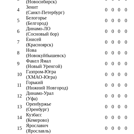
(Новосибирск)
Зенит
4
0
0
0
0
(Санкт-Петербург)
Белогорье
5
0
0
0
0
(Белгород)
Динамо-ЛО
6
0
0
0
0
(Сосновый бор)
Енисей
7
0
0
0
0
(Красноярск)
Нова
8
0
0
0
0
(Новокуйбышевск)
Факел Ямал
9
0
0
0
0
(Новый Уренгой)
Газпром-Югра
10
0
0
0
0
(ХМАО-Югра)
Горький
11
0
0
0
0
(Нижний Новгород)
Динамо-Урал
12
0
0
0
0
(Уфа)
Оренбуржье
13
0
0
0
0
(Оренбург)
Кузбасс
14
0
0
0
0
(Кемерово)
Ярославич
15
0
0
0
0
(Ярославль)