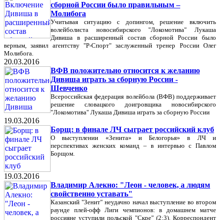
сборной России было правильным –
Молибога
Учитывая ситуацию с допингом, решение включить
волейболиста новосибирского "Локомотива" Лукаша
Дивиша в расширенный состав сборной России было
верным, заявил агентству "Р-Спорт" заслуженный тренер России Олег
Молибога.
20.03.2016
ВФВ положительно относится к желанию
Дивиша играть за сборную России -
Шевченко
Всероссийская федерация волейбола (ВФВ) поддерживает
решение словацкого доигровщика новосибирского
"Локомотива" Лукаша Дивиша играть за сборную России
19.03.2016
Борщ: в финале ЛЧ сыграет российский клуб
О выступлении «Зенита» и Белогорья» в ЛЧ и
перспективах женских команд – в интервью с Павлом
Борщом.
19.03.2016
Владимир Алекно: "Леон - человек, а людям
свойственно уставать"
Казанский "Зенит" неудачно начал выступление во втором
раунде плей-офф Лиги чемпионов: в домашнем матче
россияне уступили польской "Скре" (2:3). Корреспондент