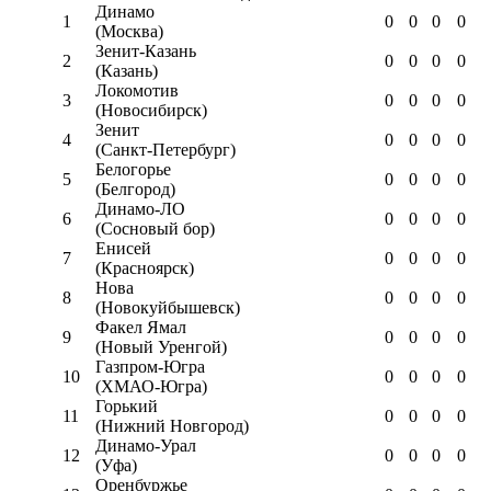
Динамо
1
0
0
0
0
(Москва)
Зенит-Казань
2
0
0
0
0
(Казань)
Локомотив
3
0
0
0
0
(Новосибирск)
Зенит
4
0
0
0
0
(Санкт-Петербург)
Белогорье
5
0
0
0
0
(Белгород)
Динамо-ЛО
6
0
0
0
0
(Сосновый бор)
Енисей
7
0
0
0
0
(Красноярск)
Нова
8
0
0
0
0
(Новокуйбышевск)
Факел Ямал
9
0
0
0
0
(Новый Уренгой)
Газпром-Югра
10
0
0
0
0
(ХМАО-Югра)
Горький
11
0
0
0
0
(Нижний Новгород)
Динамо-Урал
12
0
0
0
0
(Уфа)
Оренбуржье