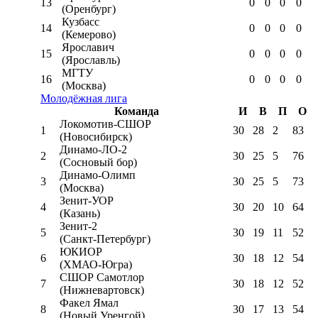
13
0
0
0
0
(Оренбург)
Кузбасс
14
0
0
0
0
(Кемерово)
Ярославич
15
0
0
0
0
(Ярославль)
МГТУ
16
0
0
0
0
(Москва)
Молодёжная лига
Команда
И
В
П
О
Локомотив-CШОР
1
30
28
2
83
(Новосибирск)
Динамо-ЛО-2
2
30
25
5
76
(Сосновый бор)
Динамо-Олимп
3
30
25
5
73
(Москва)
Зенит-УОР
4
30
20
10
64
(Казань)
Зенит-2
5
30
19
11
52
(Санкт-Петербург)
ЮКИОР
6
30
18
12
54
(ХМАО-Югра)
СШОР Самотлор
7
30
18
12
52
(Нижневартовск)
Факел Ямал
8
30
17
13
54
(Новый Уренгой)