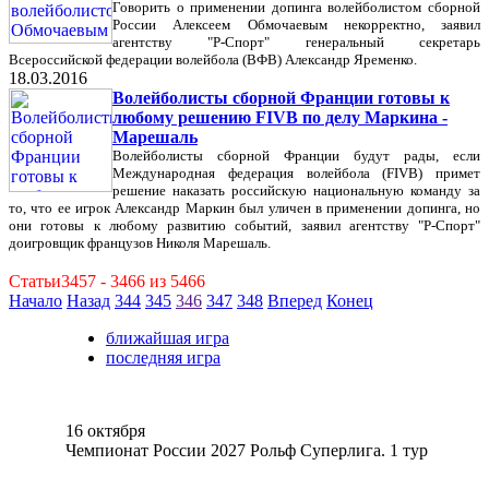
Говорить о применении допинга волейболистом сборной
России Алексеем Обмочаевым некорректно, заявил
агентству "Р-Спорт" генеральный секретарь
Всероссийской федерации волейбола (ВФВ) Александр Яременко.
18.03.2016
Волейболисты сборной Франции готовы к
любому решению FIVB по делу Маркина -
Марешаль
Волейболисты сборной Франции будут рады, если
Международная федерация волейбола (FIVB) примет
решение наказать российскую национальную команду за
то, что ее игрок Александр Маркин был уличен в применении допинга, но
они готовы к любому развитию событий, заявил агентству "Р-Спорт"
доигровщик французов Николя Марешаль.
Статьи3457 - 3466 из 5466
Начало
Назад
344
345
346
347
348
Вперед
Конец
ближайшая игра
последняя игра
16 октября
Чемпионат России 2027 Рольф Суперлига. 1 тур