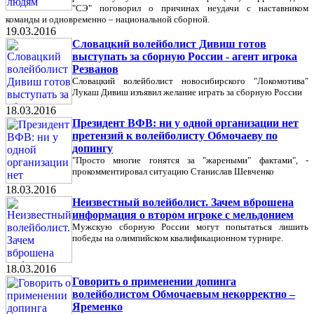
"СЭ" поговорил о причинах неудачи с наставником
команды и одновременно – национальной сборной.
19.03.2016
Словацкий волейболист Дивиш готов
выступать за сборную России - агент игрока
Резванов
Словацкий волейболист новосибирского "Локомотива"
Лукаш Дивиш изъявил желание играть за сборную России
18.03.2016
Президент ВФВ: ни у одной организации нет
претензий к волейболисту Обмочаеву по
допингу
"Просто многие гонятся за "жареными" фактами", -
прокомментировал ситуацию Станислав Шевченко
18.03.2016
Неизвестный волейболист. Зачем вброшена
информация о втором игроке с мельдонием
Мужскую сборную России могут попытаться лишить
победы на олимпийском квалификационном турнире.
18.03.2016
Говорить о применении допинга
волейболистом Обмочаевым некорректно –
Яременко