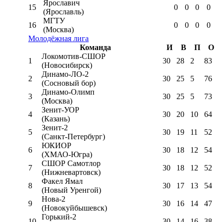
Ярославич
15
0
0
0
0
(Ярославль)
МГТУ
16
0
0
0
0
(Москва)
Молодёжная лига
Команда
И
В
П
О
Локомотив-CШОР
1
30
28
2
83
(Новосибирск)
Динамо-ЛО-2
2
30
25
5
76
(Сосновый бор)
Динамо-Олимп
3
30
25
5
73
(Москва)
Зенит-УОР
4
30
20
10
64
(Казань)
Зенит-2
5
30
19
11
52
(Санкт-Петербург)
ЮКИОР
6
30
18
12
54
(ХМАО-Югра)
СШОР Самотлор
7
30
18
12
52
(Нижневартовск)
Факел Ямал
8
30
17
13
54
(Новый Уренгой)
Нова-2
9
30
16
14
47
(Новокуйбышевск)
Горький-2
10
30
14
16
38