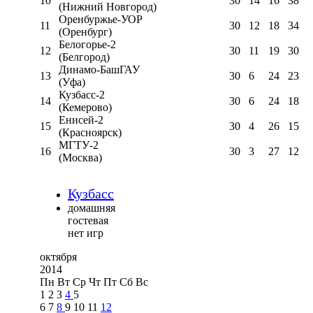
10
30
14
16
38
(Нижний Новгород)
Оренбуржье-УОР
11
30
12
18
34
(Оренбург)
Белогорье-2
12
30
11
19
30
(Белгород)
Динамо-БашГАУ
13
30
6
24
23
(Уфа)
Кузбасс-2
14
30
6
24
18
(Кемерово)
Енисей-2
15
30
4
26
15
(Красноярск)
МГТУ-2
16
30
3
27
12
(Москва)
Кузбасс
домашняя
гостевая
нет игр
октября
2014
Пн
Вт
Ср
Чт
Пт
Сб
Вс
1
2
3
4
5
6
7
8
9
10
11
12