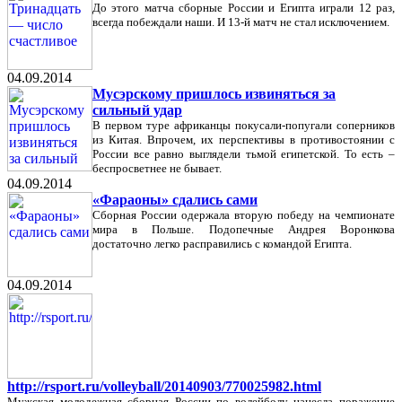
До этого матча сборные России и Египта играли 12 раз,
всегда побеждали наши. И 13-й матч не стал исключением.
04.09.2014
Мусэрскому пришлось извиняться за
сильный удар
В первом туре африканцы покусали-попугали соперников
из Китая. Впрочем, их перспективы в противостоянии с
России все равно выглядели тьмой египетской. То есть –
беспросветнее не бывает.
04.09.2014
«Фараоны» сдались сами
Сборная России одержала вторую победу на чемпионате
мира в Польше. Подопечные Андрея Воронкова
достаточно легко расправились с командой Египта.
04.09.2014
http://rsport.ru/volleyball/20140903/770025982.html
Мужская молодежная сборная России по волейболу нанесла поражение