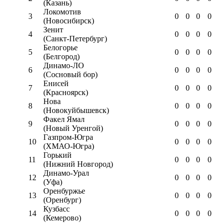
(Казань)
Локомотив
3
0
0
0
0
(Новосибирск)
Зенит
4
0
0
0
0
(Санкт-Петербург)
Белогорье
5
0
0
0
0
(Белгород)
Динамо-ЛО
6
0
0
0
0
(Сосновый бор)
Енисей
7
0
0
0
0
(Красноярск)
Нова
8
0
0
0
0
(Новокуйбышевск)
Факел Ямал
9
0
0
0
0
(Новый Уренгой)
Газпром-Югра
10
0
0
0
0
(ХМАО-Югра)
Горький
11
0
0
0
0
(Нижний Новгород)
Динамо-Урал
12
0
0
0
0
(Уфа)
Оренбуржье
13
0
0
0
0
(Оренбург)
Кузбасс
14
0
0
0
0
(Кемерово)