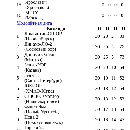
Ярославич
15
0
0
0
0
(Ярославль)
МГТУ
16
0
0
0
0
(Москва)
Молодёжная лига
Команда
И
В
П
О
Локомотив-CШОР
1
30
28
2
83
(Новосибирск)
Динамо-ЛО-2
2
30
25
5
76
(Сосновый бор)
Динамо-Олимп
3
30
25
5
73
(Москва)
Зенит-УОР
4
30
20
10
64
(Казань)
Зенит-2
5
30
19
11
52
(Санкт-Петербург)
ЮКИОР
6
30
18
12
54
(ХМАО-Югра)
СШОР Самотлор
7
30
18
12
52
(Нижневартовск)
Факел Ямал
8
30
17
13
54
(Новый Уренгой)
Нова-2
9
30
16
14
47
(Новокуйбышевск)
Горький-2