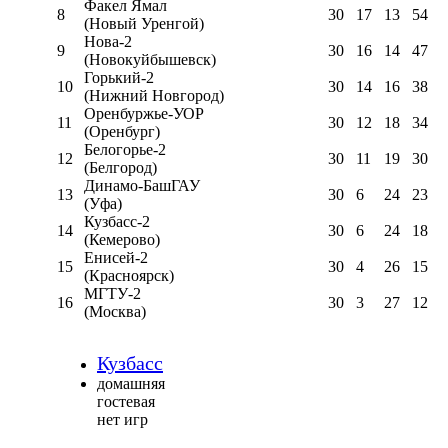
Факел Ямал
8
30
17
13
54
(Новый Уренгой)
Нова-2
9
30
16
14
47
(Новокуйбышевск)
Горький-2
10
30
14
16
38
(Нижний Новгород)
Оренбуржье-УОР
11
30
12
18
34
(Оренбург)
Белогорье-2
12
30
11
19
30
(Белгород)
Динамо-БашГАУ
13
30
6
24
23
(Уфа)
Кузбасс-2
14
30
6
24
18
(Кемерово)
Енисей-2
15
30
4
26
15
(Красноярск)
МГТУ-2
16
30
3
27
12
(Москва)
Кузбасс
домашняя
гостевая
нет игр