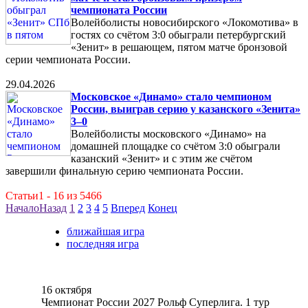
чемпионата России
Волейболисты новосибирского «Локомотива» в
гостях со счётом 3:0 обыграли петербургский
«Зенит» в решающем, пятом матче бронзовой
серии чемпионата России.
29.04.2026
Московское «Динамо» стало чемпионом
России, выиграв серию у казанского «Зенита»
3–0
Волейболисты московского «Динамо» на
домашней площадке со счётом 3:0 обыграли
казанский «Зенит» и с этим же счётом
завершили финальную серию чемпионата России.
Статьи1 - 16 из 5466
Начало
Назад
1
2
3
4
5
Вперед
Конец
ближайшая игра
последняя игра
16 октября
Чемпионат России 2027 Рольф Суперлига. 1 тур