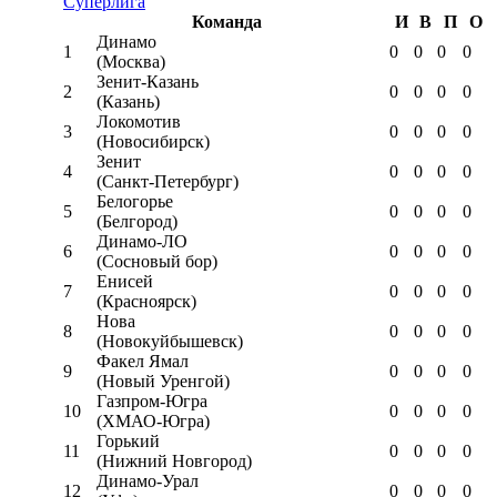
Суперлига
Команда
И
В
П
О
Динамо
1
0
0
0
0
(Москва)
Зенит-Казань
2
0
0
0
0
(Казань)
Локомотив
3
0
0
0
0
(Новосибирск)
Зенит
4
0
0
0
0
(Санкт-Петербург)
Белогорье
5
0
0
0
0
(Белгород)
Динамо-ЛО
6
0
0
0
0
(Сосновый бор)
Енисей
7
0
0
0
0
(Красноярск)
Нова
8
0
0
0
0
(Новокуйбышевск)
Факел Ямал
9
0
0
0
0
(Новый Уренгой)
Газпром-Югра
10
0
0
0
0
(ХМАО-Югра)
Горький
11
0
0
0
0
(Нижний Новгород)
Динамо-Урал
12
0
0
0
0