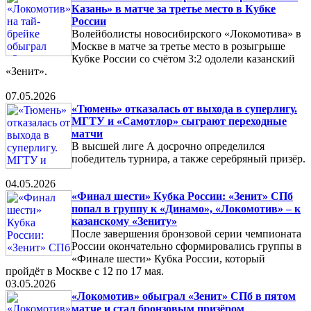
Казань» в матче за третье место в Кубке
России
Волейболисты новосибирского «Локомотива» в
Москве в матче за третье место в розыгрыше
Кубке России со счётом 3:2 одолели казанский
«Зенит».
07.05.2026
«Тюмень» отказалась от выхода в суперлигу.
МГТУ и «Самотлор» сыграют переходные
матчи
В высшей лиге А досрочно определился
победитель турнира, а также серебряный призёр.
04.05.2026
«Финал шести» Кубка России: «Зенит» СПб
попал в группу к «Динамо», «Локомотив» – к
казанскому «Зениту»
После завершения бронзовой серии чемпионата
России окончательно сформировались группы в
«Финале шести» Кубка России, который
пройдёт в Москве с 12 по 17 мая.
03.05.2026
«Локомотив» обыграл «Зенит» СПб в пятом
матче и стал бронзовым призёром