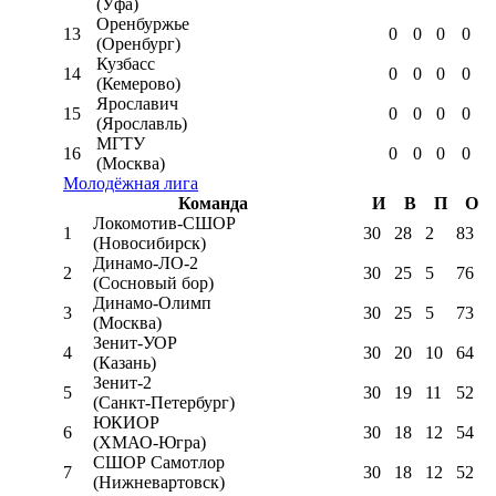
(Уфа)
Оренбуржье
13
0
0
0
0
(Оренбург)
Кузбасс
14
0
0
0
0
(Кемерово)
Ярославич
15
0
0
0
0
(Ярославль)
МГТУ
16
0
0
0
0
(Москва)
Молодёжная лига
Команда
И
В
П
О
Локомотив-CШОР
1
30
28
2
83
(Новосибирск)
Динамо-ЛО-2
2
30
25
5
76
(Сосновый бор)
Динамо-Олимп
3
30
25
5
73
(Москва)
Зенит-УОР
4
30
20
10
64
(Казань)
Зенит-2
5
30
19
11
52
(Санкт-Петербург)
ЮКИОР
6
30
18
12
54
(ХМАО-Югра)
СШОР Самотлор
7
30
18
12
52
(Нижневартовск)