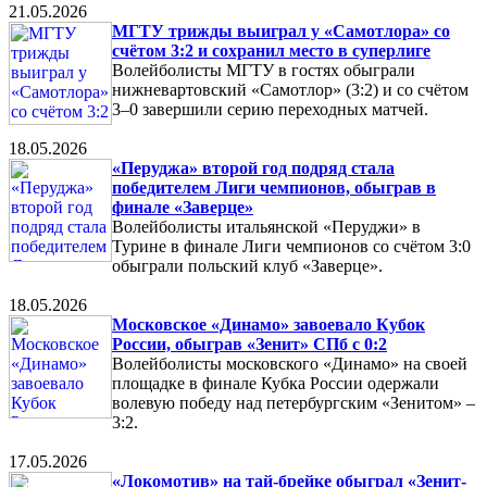
21.05.2026
МГТУ трижды выиграл у «Самотлора» со
счётом 3:2 и сохранил место в суперлиге
Волейболисты МГТУ в гостях обыграли
нижневартовский «Самотлор» (3:2) и со счётом
3–0 завершили серию переходных матчей.
18.05.2026
«Перуджа» второй год подряд стала
победителем Лиги чемпионов, обыграв в
финале «Заверце»
Волейболисты итальянской «Перуджи» в
Турине в финале Лиги чемпионов со счётом 3:0
обыграли польский клуб «Заверце».
18.05.2026
Московское «Динамо» завоевало Кубок
России, обыграв «Зенит» СПб с 0:2
Волейболисты московского «Динамо» на своей
площадке в финале Кубка России одержали
волевую победу над петербургским «Зенитом» –
3:2.
17.05.2026
«Локомотив» на тай-брейке обыграл «Зенит-