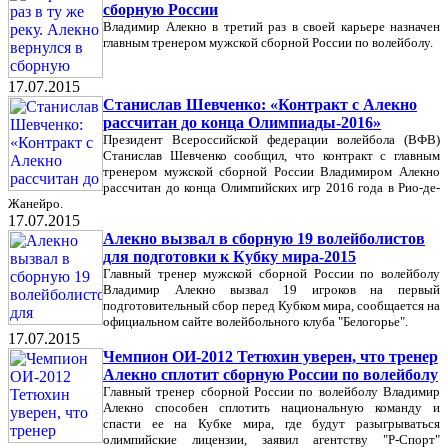
сборную России
Владимир Алекно в третий раз в своей карьере назначен
главным тренером мужской сборной России по волейболу.
17.07.2015
Станислав Шевченко: «Контракт с Алекно
рассчитан до конца Олимпиады-2016»
Президент Всероссийской федерации волейбола (ВФВ)
Станислав Шевченко сообщил, что контракт с главным
тренером мужской сборной России Владимиром Алекно
рассчитан до конца Олимпийских игр 2016 года в Рио-де-
Жанейро.
17.07.2015
Алекно вызвал в сборную 19 волейболистов
для подготовки к Кубку мира-2015
Главный тренер мужской сборной России по волейболу
Владимир Алекно вызвал 19 игроков на первый
подготовительный сбор перед Кубком мира, сообщается на
официальном сайте волейбольного клуба "Белогорье".
17.07.2015
Чемпион ОИ-2012 Тетюхин уверен, что тренер
Алекно сплотит сборную России по волейболу
Главный тренер сборной России по волейболу Владимир
Алекно способен сплотить национальную команду и
спасти ее на Кубке мира, где будут разыгрываться
олимпийские лицензии, заявил агентству "Р-Спорт"