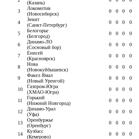
(Казань)
Локомотив
3
0
0
0
0
(Новосибирск)
Зенит
4
0
0
0
0
(Санкт-Петербург)
Белогорье
5
0
0
0
0
(Белгород)
Динамо-ЛО
6
0
0
0
0
(Сосновый бор)
Енисей
7
0
0
0
0
(Красноярск)
Нова
8
0
0
0
0
(Новокуйбышевск)
Факел Ямал
9
0
0
0
0
(Новый Уренгой)
Газпром-Югра
10
0
0
0
0
(ХМАО-Югра)
Горький
11
0
0
0
0
(Нижний Новгород)
Динамо-Урал
12
0
0
0
0
(Уфа)
Оренбуржье
13
0
0
0
0
(Оренбург)
Кузбасс
14
0
0
0
0
(Кемерово)