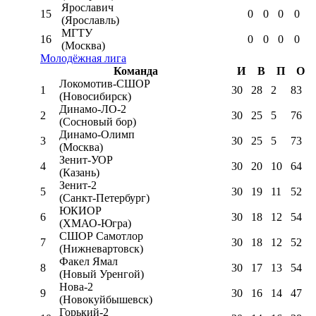
Ярославич
15
0
0
0
0
(Ярославль)
МГТУ
16
0
0
0
0
(Москва)
Молодёжная лига
Команда
И
В
П
О
Локомотив-CШОР
1
30
28
2
83
(Новосибирск)
Динамо-ЛО-2
2
30
25
5
76
(Сосновый бор)
Динамо-Олимп
3
30
25
5
73
(Москва)
Зенит-УОР
4
30
20
10
64
(Казань)
Зенит-2
5
30
19
11
52
(Санкт-Петербург)
ЮКИОР
6
30
18
12
54
(ХМАО-Югра)
СШОР Самотлор
7
30
18
12
52
(Нижневартовск)
Факел Ямал
8
30
17
13
54
(Новый Уренгой)
Нова-2
9
30
16
14
47
(Новокуйбышевск)
Горький-2