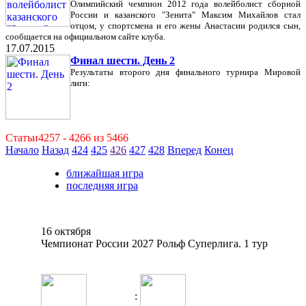
Олимпийский чемпион 2012 года волейболист сборной
России и казанского "Зенита" Максим Михайлов стал
отцом, у спортсмена и его жены Анастасии родился сын,
сообщается на официальном сайте клуба.
17.07.2015
Финал шести. День 2
Результаты второго дня финального турнира Мировой
лиги:
Статьи4257 - 4266 из 5466
Начало
Назад
424
425
426
427
428
Вперед
Конец
ближайшая игра
последняя игра
16 октября
Чемпионат России 2027 Рольф Суперлига. 1 тур
: