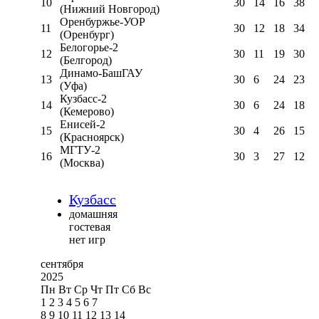
10
30
14
16
38
(Нижний Новгород)
Оренбуржье-УОР
11
30
12
18
34
(Оренбург)
Белогорье-2
12
30
11
19
30
(Белгород)
Динамо-БашГАУ
13
30
6
24
23
(Уфа)
Кузбасс-2
14
30
6
24
18
(Кемерово)
Енисей-2
15
30
4
26
15
(Красноярск)
МГТУ-2
16
30
3
27
12
(Москва)
Кузбасс
домашняя
гостевая
нет игр
сентября
2025
Пн
Вт
Ср
Чт
Пт
Сб
Вс
1
2
3
4
5
6
7
8
9
10
11
12
13
14