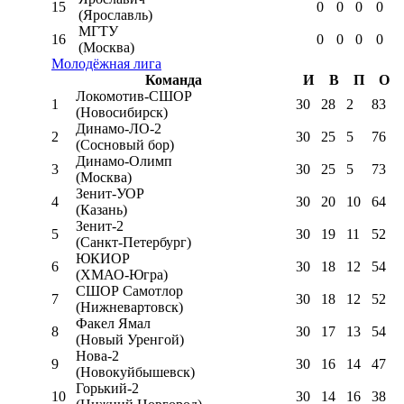
15
0
0
0
0
(Ярославль)
МГТУ
16
0
0
0
0
(Москва)
Молодёжная лига
Команда
И
В
П
О
Локомотив-CШОР
1
30
28
2
83
(Новосибирск)
Динамо-ЛО-2
2
30
25
5
76
(Сосновый бор)
Динамо-Олимп
3
30
25
5
73
(Москва)
Зенит-УОР
4
30
20
10
64
(Казань)
Зенит-2
5
30
19
11
52
(Санкт-Петербург)
ЮКИОР
6
30
18
12
54
(ХМАО-Югра)
СШОР Самотлор
7
30
18
12
52
(Нижневартовск)
Факел Ямал
8
30
17
13
54
(Новый Уренгой)
Нова-2
9
30
16
14
47
(Новокуйбышевск)
Горький-2
10
30
14
16
38