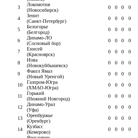
Локомотив
3
0
0
0
0
(Новосибирск)
Зенит
4
0
0
0
0
(Санкт-Петербург)
Белогорье
5
0
0
0
0
(Белгород)
Динамо-ЛО
6
0
0
0
0
(Сосновый бор)
Енисей
7
0
0
0
0
(Красноярск)
Нова
8
0
0
0
0
(Новокуйбышевск)
Факел Ямал
9
0
0
0
0
(Новый Уренгой)
Газпром-Югра
10
0
0
0
0
(ХМАО-Югра)
Горький
11
0
0
0
0
(Нижний Новгород)
Динамо-Урал
12
0
0
0
0
(Уфа)
Оренбуржье
13
0
0
0
0
(Оренбург)
Кузбасс
14
0
0
0
0
(Кемерово)
Ярославич