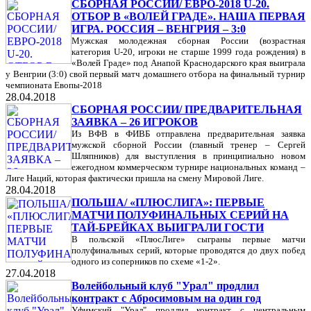
СБОРНАЯ РОССИИ/ ЕВРО-2018 U-20.
ОТБОР В «ВОЛЕЙ ГРАДЕ». НАША ПЕРВАЯ
ИГРА. РОССИЯ – ВЕНГРИЯ – 3:0
Мужская молодежная сборная России (возрастная
категория U-20, игроки не старше 1999 года рождения) в
«Волей Граде» под Анапой Краснодарского края выиграла
у Венгрии (3:0) свой первый матч домашнего отбора на финальный турнир
чемпионата Евопы-2018
28.04.2018
СБОРНАЯ РОССИИ/ ПРЕДВАРИТЕЛЬНАЯ
ЗАЯВКА – 26 ИГРОКОВ
Из ВФВ в ФИВБ отправлена предварительная заявка
мужской сборной России (главный тренер – Сергей
Шляпников) для выступления в принципиально новом
ежегодном коммерческом турнире национальных команд –
Лиге Наций, которая фактически пришла на смену Мировой Лиге.
28.04.2018
ПОЛЬША/ «ПЛЮСЛИГА»: ПЕРВЫЕ
МАТЧИ ПОЛУФИНАЛЬНЫХ СЕРИЙ НА
ТАЙ-БРЕЙКАХ ВЫИГРАЛИ ГОСТИ
В польской «ПлюсЛиге» сыграны первые матчи
полуфинальных серий, которые проводятся до двух побед
одного из соперников по схеме «1-2».
27.04.2018
Волейбольный клуб "Урал" продлил
контракт с Абросимовым на один год
Уфимский "Урал" продлил контракт с центральным