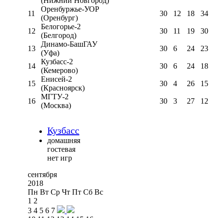
(Нижний Новгород)
Оренбуржье-УОР
11
30
12
18
34
(Оренбург)
Белогорье-2
12
30
11
19
30
(Белгород)
Динамо-БашГАУ
13
30
6
24
23
(Уфа)
Кузбасс-2
14
30
6
24
18
(Кемерово)
Енисей-2
15
30
4
26
15
(Красноярск)
МГТУ-2
16
30
3
27
12
(Москва)
Кузбасс
домашняя
гостевая
нет игр
сентября
2018
Пн
Вт
Ср
Чт
Пт
Сб
Вс
1
2
3
4
5
6
7