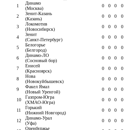
Динамо
1
0
0
0
0
(Москва)
Зенит-Казань
2
0
0
0
0
(Казань)
Локомотив
3
0
0
0
0
(Новосибирск)
Зенит
4
0
0
0
0
(Санкт-Петербург)
Белогорье
5
0
0
0
0
(Белгород)
Динамо-ЛО
6
0
0
0
0
(Сосновый бор)
Енисей
7
0
0
0
0
(Красноярск)
Нова
8
0
0
0
0
(Новокуйбышевск)
Факел Ямал
9
0
0
0
0
(Новый Уренгой)
Газпром-Югра
10
0
0
0
0
(ХМАО-Югра)
Горький
11
0
0
0
0
(Нижний Новгород)
Динамо-Урал
12
0
0
0
0
(Уфа)
Оренбуржье