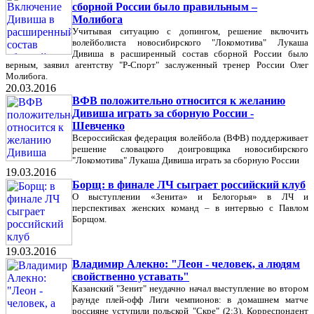
сборной России было правильным –
Молибога
Учитывая ситуацию с допингом, решение включить
волейболиста новосибирского "Локомотива" Лукаша
Дивиша в расширенный состав сборной России было
верным, заявил агентству "Р-Спорт" заслуженный тренер России Олег
Молибога.
20.03.2016
ВФВ положительно относится к желанию
Дивиша играть за сборную России -
Шевченко
Всероссийская федерация волейбола (ВФВ) поддерживает
решение словацкого доигровщика новосибирского
"Локомотива" Лукаша Дивиша играть за сборную России
19.03.2016
Борщ: в финале ЛЧ сыграет российский клуб
О выступлении «Зенита» и Белогорья» в ЛЧ и
перспективах женских команд – в интервью с Павлом
Борщом.
19.03.2016
Владимир Алекно: "Леон - человек, а людям
свойственно уставать"
Казанский "Зенит" неудачно начал выступление во втором
раунде плей-офф Лиги чемпионов: в домашнем матче
россияне уступили польской "Скре" (2:3). Корреспондент