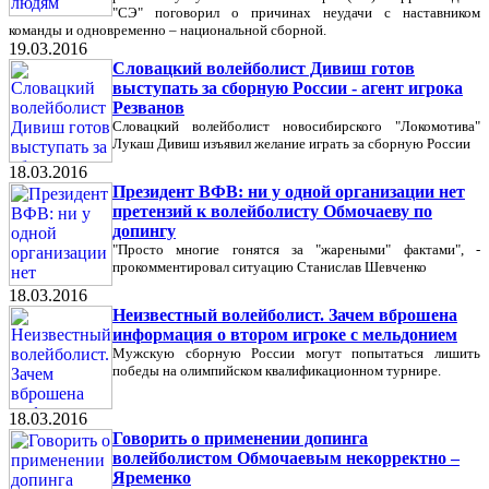
"СЭ" поговорил о причинах неудачи с наставником
команды и одновременно – национальной сборной.
19.03.2016
Словацкий волейболист Дивиш готов
выступать за сборную России - агент игрока
Резванов
Словацкий волейболист новосибирского "Локомотива"
Лукаш Дивиш изъявил желание играть за сборную России
18.03.2016
Президент ВФВ: ни у одной организации нет
претензий к волейболисту Обмочаеву по
допингу
"Просто многие гонятся за "жареными" фактами", -
прокомментировал ситуацию Станислав Шевченко
18.03.2016
Неизвестный волейболист. Зачем вброшена
информация о втором игроке с мельдонием
Мужскую сборную России могут попытаться лишить
победы на олимпийском квалификационном турнире.
18.03.2016
Говорить о применении допинга
волейболистом Обмочаевым некорректно –
Яременко