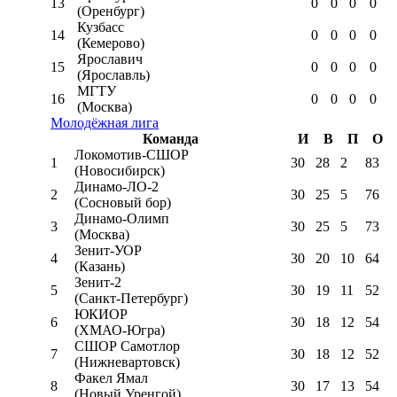
13
0
0
0
0
(Оренбург)
Кузбасс
14
0
0
0
0
(Кемерово)
Ярославич
15
0
0
0
0
(Ярославль)
МГТУ
16
0
0
0
0
(Москва)
Молодёжная лига
Команда
И
В
П
О
Локомотив-CШОР
1
30
28
2
83
(Новосибирск)
Динамо-ЛО-2
2
30
25
5
76
(Сосновый бор)
Динамо-Олимп
3
30
25
5
73
(Москва)
Зенит-УОР
4
30
20
10
64
(Казань)
Зенит-2
5
30
19
11
52
(Санкт-Петербург)
ЮКИОР
6
30
18
12
54
(ХМАО-Югра)
СШОР Самотлор
7
30
18
12
52
(Нижневартовск)
Факел Ямал
8
30
17
13
54
(Новый Уренгой)