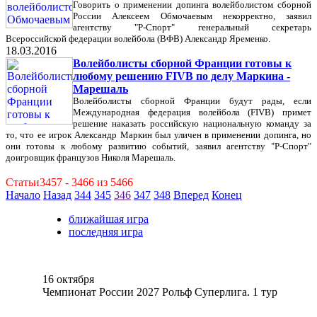
Говорить о применении допинга волейболистом сборной
России Алексеем Обмочаевым некорректно, заявил
агентству "Р-Спорт" генеральный секретарь
Всероссийской федерации волейбола (ВФВ) Александр Яременко.
18.03.2016
Волейболисты сборной Франции готовы к
любому решению FIVB по делу Маркина -
Марешаль
Волейболисты сборной Франции будут рады, если
Международная федерация волейбола (FIVB) примет
решение наказать российскую национальную команду за
то, что ее игрок Александр Маркин был уличен в применении допинга, но
они готовы к любому развитию событий, заявил агентству "Р-Спорт"
доигровщик французов Николя Марешаль.
Статьи3457 - 3466 из 5466
Начало
Назад
344
345
346
347
348
Вперед
Конец
ближайшая игра
последняя игра
16 октября
Чемпионат России 2027 Рольф Суперлига. 1 тур