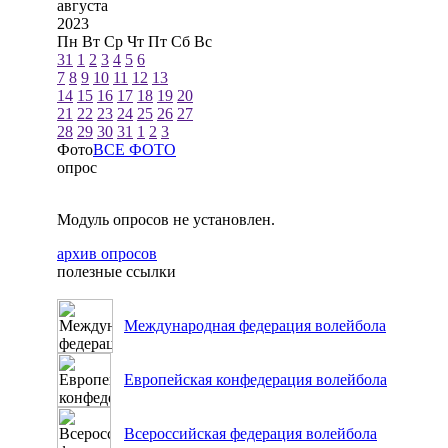
августа
2023
Пн
Вт
Ср
Чт
Пт
Сб
Вс
31
1
2
3
4
5
6
7
8
9
10
11
12
13
14
15
16
17
18
19
20
21
22
23
24
25
26
27
28
29
30
31
1
2
3
Фото
ВСЕ ФОТО
опрос
Модуль опросов не установлен.
архив опросов
полезные ссылки
Международная федерация волейбола
Европейская конфедерация волейбола
Всероссийская федерация волейбола