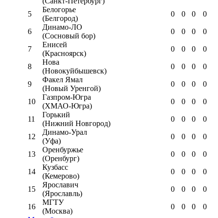
(Санкт-Петербург)
Белогорье
5
0
0
0
0
(Белгород)
Динамо-ЛО
6
0
0
0
0
(Сосновый бор)
Енисей
7
0
0
0
0
(Красноярск)
Нова
8
0
0
0
0
(Новокуйбышевск)
Факел Ямал
9
0
0
0
0
(Новый Уренгой)
Газпром-Югра
10
0
0
0
0
(ХМАО-Югра)
Горький
11
0
0
0
0
(Нижний Новгород)
Динамо-Урал
12
0
0
0
0
(Уфа)
Оренбуржье
13
0
0
0
0
(Оренбург)
Кузбасс
14
0
0
0
0
(Кемерово)
Ярославич
15
0
0
0
0
(Ярославль)
МГТУ
16
0
0
0
0
(Москва)