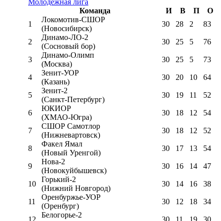
Молодёжная лига
Команда
И
В
П
О
Локомотив-CШОР
1
30
28
2
83
(Новосибирск)
Динамо-ЛО-2
2
30
25
5
76
(Сосновый бор)
Динамо-Олимп
3
30
25
5
73
(Москва)
Зенит-УОР
4
30
20
10
64
(Казань)
Зенит-2
5
30
19
11
52
(Санкт-Петербург)
ЮКИОР
6
30
18
12
54
(ХМАО-Югра)
СШОР Самотлор
7
30
18
12
52
(Нижневартовск)
Факел Ямал
8
30
17
13
54
(Новый Уренгой)
Нова-2
9
30
16
14
47
(Новокуйбышевск)
Горький-2
10
30
14
16
38
(Нижний Новгород)
Оренбуржье-УОР
11
30
12
18
34
(Оренбург)
Белогорье-2
12
30
11
19
30