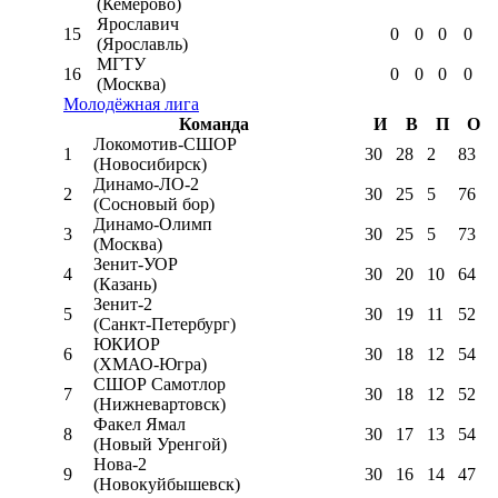
(Кемерово)
Ярославич
15
0
0
0
0
(Ярославль)
МГТУ
16
0
0
0
0
(Москва)
Молодёжная лига
Команда
И
В
П
О
Локомотив-CШОР
1
30
28
2
83
(Новосибирск)
Динамо-ЛО-2
2
30
25
5
76
(Сосновый бор)
Динамо-Олимп
3
30
25
5
73
(Москва)
Зенит-УОР
4
30
20
10
64
(Казань)
Зенит-2
5
30
19
11
52
(Санкт-Петербург)
ЮКИОР
6
30
18
12
54
(ХМАО-Югра)
СШОР Самотлор
7
30
18
12
52
(Нижневартовск)
Факел Ямал
8
30
17
13
54
(Новый Уренгой)
Нова-2
9
30
16
14
47
(Новокуйбышевск)