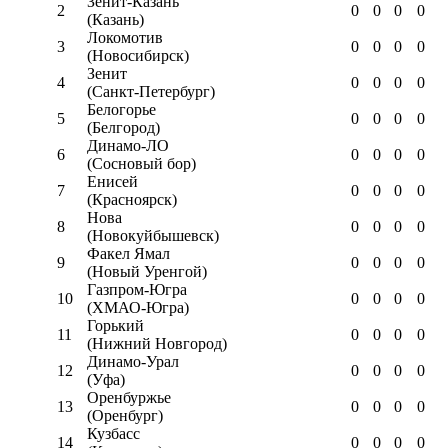
Зенит-Казань
2
0
0
0
0
(Казань)
Локомотив
3
0
0
0
0
(Новосибирск)
Зенит
4
0
0
0
0
(Санкт-Петербург)
Белогорье
5
0
0
0
0
(Белгород)
Динамо-ЛО
6
0
0
0
0
(Сосновый бор)
Енисей
7
0
0
0
0
(Красноярск)
Нова
8
0
0
0
0
(Новокуйбышевск)
Факел Ямал
9
0
0
0
0
(Новый Уренгой)
Газпром-Югра
10
0
0
0
0
(ХМАО-Югра)
Горький
11
0
0
0
0
(Нижний Новгород)
Динамо-Урал
12
0
0
0
0
(Уфа)
Оренбуржье
13
0
0
0
0
(Оренбург)
Кузбасс
14
0
0
0
0