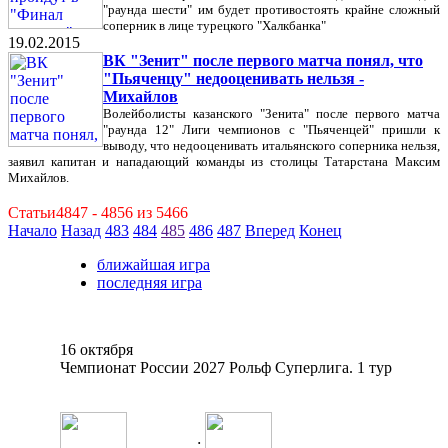
"раунда шести" им будет противостоять крайне сложный
соперник в лице турецкого "Халкбанка"
19.02.2015
ВК "Зенит" после первого матча понял, что
"Пьяченцу" недооценивать нельзя -
Михайлов
Волейболисты казанского "Зенита" после первого матча
"раунда 12" Лиги чемпионов с "Пьяченцей" пришли к
выводу, что недооценивать итальянского соперника нельзя,
заявил капитан и нападающий команды из столицы Татарстана Максим
Михайлов.
Статьи4847 - 4856 из 5466
Начало
Назад
483
484
485
486
487
Вперед
Конец
ближайшая игра
последняя игра
16 октября
Чемпионат России 2027 Рольф Суперлига. 1 тур
: