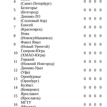
4
0
0
0
0
(Санкт-Петербург)
Белогорье
5
0
0
0
0
(Белгород)
Динамо-ЛО
6
0
0
0
0
(Сосновый бор)
Енисей
7
0
0
0
0
(Красноярск)
Нова
8
0
0
0
0
(Новокуйбышевск)
Факел Ямал
9
0
0
0
0
(Новый Уренгой)
Газпром-Югра
10
0
0
0
0
(ХМАО-Югра)
Горький
11
0
0
0
0
(Нижний Новгород)
Динамо-Урал
12
0
0
0
0
(Уфа)
Оренбуржье
13
0
0
0
0
(Оренбург)
Кузбасс
14
0
0
0
0
(Кемерово)
Ярославич
15
0
0
0
0
(Ярославль)
МГТУ
16
0
0
0
0
(Москва)