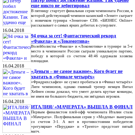
Питер побил достижение Казани. Так удачно
еще никто не дебютировал
В пятницу стартует финальная серия чемпионата России, в
которой действующий чемпион казанский «Зенит» сыграет
с новичком турнира «Зенитом» СПб. «БИЗНЕС Online»
рассказывает о самых ярких дебютах в суперлиге.
16.04.2018
94 очка за сет! Фантастический рекорд
«Факела» и «Локомотива»
Волейболисты «Факела» и «Локомотива» в турнире за 5-е
место в чемпионате России сыграли уникальную партию,
победу в которой со счетом 48:46 одержали хозяева
площадки.
16.04.2018
«Деньги – не самое важное». Кого будет не
хватать в «Финале четырёх»
«Фридрихсхафен» не сумел пробиться в «Финал четырёх»
Лиги чемпионов, однако главный тренер немцев Витал
Хейнен снова доказал, что умеет делать крутые команды,
не имея ни большого бюджета, ни звёздных игроков.
16.04.2018
ИТАЛИЯ/ «МАЧЕРАТА» ВЫШЛА В ФИНАЛ
Первым финалистом плей-офф чемпионата Италии стала
«Мачерата». Полуфинальная серия у «Модены» выиграна
со счетом 3-1. А вот в противостоянии победителя
«регулярки» «Перуджи» и «Тренто» предстоит пятый
матч.