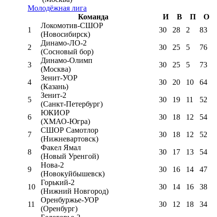
Молодёжная лига
Команда
И
В
П
О
Локомотив-CШОР
1
30
28
2
83
(Новосибирск)
Динамо-ЛО-2
2
30
25
5
76
(Сосновый бор)
Динамо-Олимп
3
30
25
5
73
(Москва)
Зенит-УОР
4
30
20
10
64
(Казань)
Зенит-2
5
30
19
11
52
(Санкт-Петербург)
ЮКИОР
6
30
18
12
54
(ХМАО-Югра)
СШОР Самотлор
7
30
18
12
52
(Нижневартовск)
Факел Ямал
8
30
17
13
54
(Новый Уренгой)
Нова-2
9
30
16
14
47
(Новокуйбышевск)
Горький-2
10
30
14
16
38
(Нижний Новгород)
Оренбуржье-УОР
11
30
12
18
34
(Оренбург)