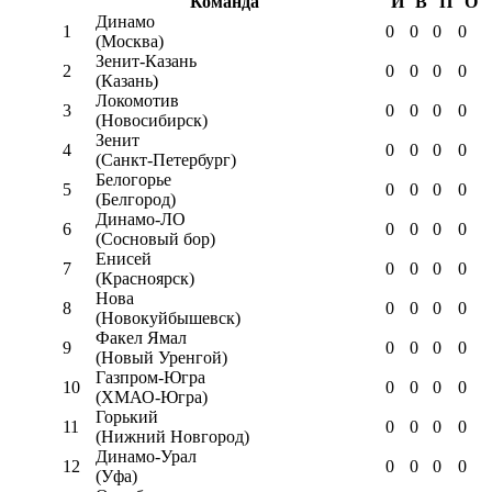
Команда
И
В
П
О
Динамо
1
0
0
0
0
(Москва)
Зенит-Казань
2
0
0
0
0
(Казань)
Локомотив
3
0
0
0
0
(Новосибирск)
Зенит
4
0
0
0
0
(Санкт-Петербург)
Белогорье
5
0
0
0
0
(Белгород)
Динамо-ЛО
6
0
0
0
0
(Сосновый бор)
Енисей
7
0
0
0
0
(Красноярск)
Нова
8
0
0
0
0
(Новокуйбышевск)
Факел Ямал
9
0
0
0
0
(Новый Уренгой)
Газпром-Югра
10
0
0
0
0
(ХМАО-Югра)
Горький
11
0
0
0
0
(Нижний Новгород)
Динамо-Урал
12
0
0
0
0
(Уфа)