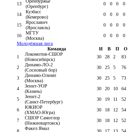
Оренбуржье
13
0
0
0
0
(Оренбург)
Кузбасс
14
0
0
0
0
(Кемерово)
Ярославич
15
0
0
0
0
(Ярославль)
МГТУ
16
0
0
0
0
(Москва)
Молодёжная лига
Команда
И
В
П
О
Локомотив-CШОР
1
30
28
2
83
(Новосибирск)
Динамо-ЛО-2
2
30
25
5
76
(Сосновый бор)
Динамо-Олимп
3
30
25
5
73
(Москва)
Зенит-УОР
4
30
20
10
64
(Казань)
Зенит-2
5
30
19
11
52
(Санкт-Петербург)
ЮКИОР
6
30
18
12
54
(ХМАО-Югра)
СШОР Самотлор
7
30
18
12
52
(Нижневартовск)
Факел Ямал
8
30
17
13
54