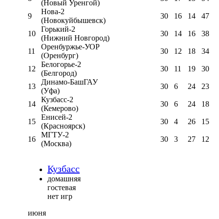
(Новый Уренгой)
Нова-2
9
30
16
14
47
(Новокуйбышевск)
Горький-2
10
30
14
16
38
(Нижний Новгород)
Оренбуржье-УОР
11
30
12
18
34
(Оренбург)
Белогорье-2
12
30
11
19
30
(Белгород)
Динамо-БашГАУ
13
30
6
24
23
(Уфа)
Кузбасс-2
14
30
6
24
18
(Кемерово)
Енисей-2
15
30
4
26
15
(Красноярск)
МГТУ-2
16
30
3
27
12
(Москва)
Кузбасс
домашняя
гостевая
нет игр
июня