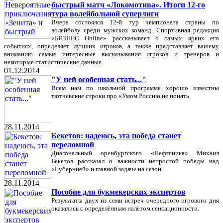
быстрый матч «Локомотива». Итоги 12-го
тура волейбольной суперлиги
Вчера состоялся 12-й тур чемпионата страны по
волейболу среди мужских команд. Спортивная редакция
«БИЗНЕС Online» рассказывает о самых ярких его
событиях, определяет лучших игроков, а также представляет вашему
вниманию самые интересные высказывания игроков и тренеров и
некоторые статистические данные.
01.12.2014
"У ней особенная стать..."
Всем нам по школьной программе хорошо известны
тютчевские строки про «Умом Россию не понять
28.11.2014
Бекетов: надеюсь, эта победа станет
переломной
Диагональный оренбургского «Нефтяника» Михаил
Бекетов рассказал о важности непростой победы над
«Губернией» и главной задаче на сезон.
28.11.2014
Пособие для букмекерских экспертов
Результаты двух из семи встреч очередного игрового дня
оказались с определённым налётом сенсационности.