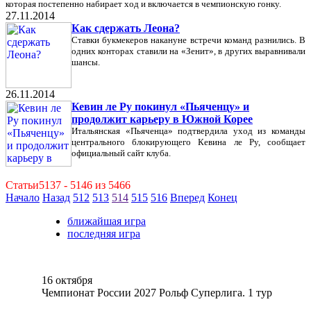
которая постепенно набирает ход и включается в чемпионскую гонку.
27.11.2014
Как сдержать Леона?
Ставки букмекеров накануне встречи команд разнились. В
одних конторах ставили на «Зенит», в других выравнивали
шансы.
26.11.2014
Кевин ле Ру покинул «Пьяченцу» и
продолжит карьеру в Южной Корее
Итальянская «Пьяченца» подтвердила уход из команды
центрального блокирующего Кевина ле Ру, сообщает
официальный сайт клуба.
Статьи5137 - 5146 из 5466
Начало
Назад
512
513
514
515
516
Вперед
Конец
ближайшая игра
последняя игра
16 октября
Чемпионат России 2027 Рольф Суперлига. 1 тур