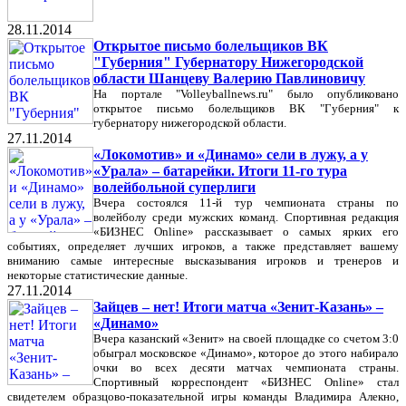
28.11.2014
Открытое письмо болельщиков ВК
"Губерния" Губернатору Нижегородской
области Шанцеву Валерию Павлиновичу
На портале "Volleyballnews.ru" было опубликовано
открытое письмо болельщиков ВК "Губерния" к
губернатору нижегородской области.
27.11.2014
«Локомотив» и «Динамо» сели в лужу, а у
«Урала» – батарейки. Итоги 11-го тура
волейбольной суперлиги
Вчера состоялся 11-й тур чемпионата страны по
волейболу среди мужских команд. Спортивная редакция
«БИЗНЕС Online» рассказывает о самых ярких его
событиях, определяет лучших игроков, а также представляет вашему
вниманию самые интересные высказывания игроков и тренеров и
некоторые статистические данные.
27.11.2014
Зайцев – нет! Итоги матча «Зенит-Казань» –
«Динамо»
Вчера казанский «Зенит» на своей площадке со счетом 3:0
обыграл московское «Динамо», которое до этого набирало
очки во всех десяти матчах чемпионата страны.
Спортивный корреспондент «БИЗНЕС Online» стал
свидетелем образцово-показательной игры команды Владимира Алекно,