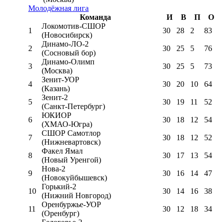
Молодёжная лига
Команда
И
В
П
О
Локомотив-CШОР
1
30
28
2
83
(Новосибирск)
Динамо-ЛО-2
2
30
25
5
76
(Сосновый бор)
Динамо-Олимп
3
30
25
5
73
(Москва)
Зенит-УОР
4
30
20
10
64
(Казань)
Зенит-2
5
30
19
11
52
(Санкт-Петербург)
ЮКИОР
6
30
18
12
54
(ХМАО-Югра)
СШОР Самотлор
7
30
18
12
52
(Нижневартовск)
Факел Ямал
8
30
17
13
54
(Новый Уренгой)
Нова-2
9
30
16
14
47
(Новокуйбышевск)
Горький-2
10
30
14
16
38
(Нижний Новгород)
Оренбуржье-УОР
11
30
12
18
34
(Оренбург)