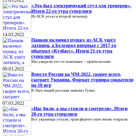
21.03.2022
«Это был электрический стул для тренеров».
Итоги 22-го тура суперлиги
Из АСК уехал и второй легионер.
14.03.2022
Панков включил пушку, из АСК ушёл
латвиец, а Белгород впервые с 2017-го
обыграл «Кузбасс». Итоги 21-го тура
суперлиги
Мы увидели что-то новенькое – приём ногами.
09.03.2022
Вместо России на ЧМ-2022, скорее всего,
сыграет Украина. Формат турнира сократили
на 18 игр
В Лиге наций россиян заменил Тунис.
07.03.2022
«Нас били, а мы стояли и смотрели». Итоги
20-го тура суперлиги
Все украинцы уехали, трансферное окно вновь открыли.