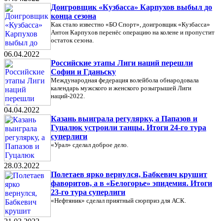
Доигровщик «Кузбасса» Карпухов выбыл до
конца сезона
Как стало известно «БО Спорт», доигровщик «Кузбасса»
Антон Карпухов перенёс операцию на колене и пропустит
остаток сезона.
06.04.2022
Российские этапы Лиги наций перешли
Софии и Гданьску
Международная федерация волейбола обнародовала
календарь мужского и женского розыгрышей Лиги
наций-2022.
04.04.2022
Казань выиграла регулярку, а Папазов и
Гуцалюк устроили танцы. Итоги 24-го тура
суперлиги
«Урал» сделал доброе дело.
28.03.2022
Полетаев ярко вернулся, Бабкевич крушит
фаворитов, а в «Белогорье» эпидемия. Итоги
23-го тура суперлиги
«Нефтяник» сделал приятный сюрприз для АСК.