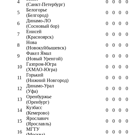
4
0
0
0
0
(Санкт-Петербург)
Белогорье
5
0
0
0
0
(Белгород)
Динамо-ЛО
6
0
0
0
0
(Сосновый бор)
Енисей
7
0
0
0
0
(Красноярск)
Нова
8
0
0
0
0
(Новокуйбышевск)
Факел Ямал
9
0
0
0
0
(Новый Уренгой)
Газпром-Югра
10
0
0
0
0
(ХМАО-Югра)
Горький
11
0
0
0
0
(Нижний Новгород)
Динамо-Урал
12
0
0
0
0
(Уфа)
Оренбуржье
13
0
0
0
0
(Оренбург)
Кузбасс
14
0
0
0
0
(Кемерово)
Ярославич
15
0
0
0
0
(Ярославль)
МГТУ
16
0
0
0
0
(Москва)