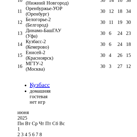
10
30
14
16
38
(Нижний Новгород)
Оренбуржье-УОР
11
30
12
18
34
(Оренбург)
Белогорье-2
12
30
11
19
30
(Белгород)
Динамо-БашГАУ
13
30
6
24
23
(Уфа)
Кузбасс-2
14
30
6
24
18
(Кемерово)
Енисей-2
15
30
4
26
15
(Красноярск)
МГТУ-2
16
30
3
27
12
(Москва)
Кузбасс
домашняя
гостевая
нет игр
июня
2025
Пн
Вт
Ср
Чт
Пт
Сб
Вс
1
2
3
4
5
6
7
8