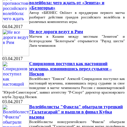
волейбола: чего ждать от «Зенита» и
«Белогорья»
Автор «БИЗНЕС Online» в преддверии первого матча
разбирает действия грандов российского волейбола в
различных компонентах игры.
04.04.2017
Не все дороги ведут в Рим
Матчем в Казани между местным "Зенитом" и
белгородским "Белогорьем" открывается "Раунд шести"
Лиги чемпионов
03.04.2017
Спиридонов поступил как настоящий
мужчина, извинившись перед судьями –
Носков
Волейболист "Енисея" Алексей Спиридонов поступил как
настоящий мужчина, извинившись перед судьями за свое
поведение в матче чемпионата России c нижневартовской
"Югрой-Самотлором", заявил агентству "Р-Спорт" директор красноярского
клуба Эдуард Носков.
03.04.2017
Волейболисты "Факела" обыграли турецкий
"Галатасарай" и вышли в финал Кубка
вызова
Волейболисты новоуренгойского "Факела" обыграли
стамбульский "Галатасарай" во втором матче полуфинала