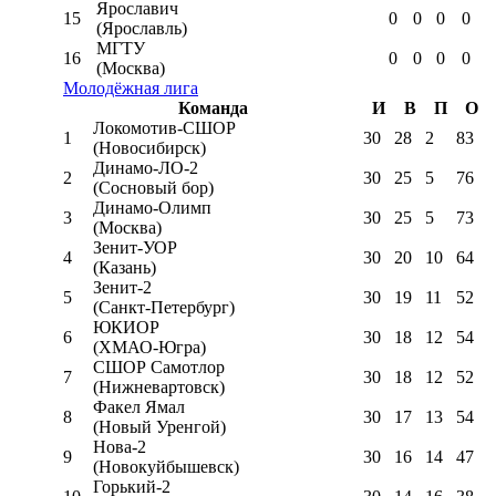
Ярославич
15
0
0
0
0
(Ярославль)
МГТУ
16
0
0
0
0
(Москва)
Молодёжная лига
Команда
И
В
П
О
Локомотив-CШОР
1
30
28
2
83
(Новосибирск)
Динамо-ЛО-2
2
30
25
5
76
(Сосновый бор)
Динамо-Олимп
3
30
25
5
73
(Москва)
Зенит-УОР
4
30
20
10
64
(Казань)
Зенит-2
5
30
19
11
52
(Санкт-Петербург)
ЮКИОР
6
30
18
12
54
(ХМАО-Югра)
СШОР Самотлор
7
30
18
12
52
(Нижневартовск)
Факел Ямал
8
30
17
13
54
(Новый Уренгой)
Нова-2
9
30
16
14
47
(Новокуйбышевск)
Горький-2