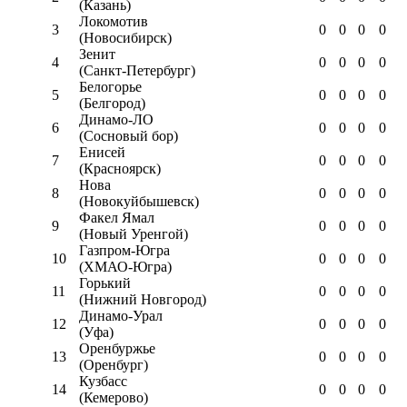
(Казань)
Локомотив
3
0
0
0
0
(Новосибирск)
Зенит
4
0
0
0
0
(Санкт-Петербург)
Белогорье
5
0
0
0
0
(Белгород)
Динамо-ЛО
6
0
0
0
0
(Сосновый бор)
Енисей
7
0
0
0
0
(Красноярск)
Нова
8
0
0
0
0
(Новокуйбышевск)
Факел Ямал
9
0
0
0
0
(Новый Уренгой)
Газпром-Югра
10
0
0
0
0
(ХМАО-Югра)
Горький
11
0
0
0
0
(Нижний Новгород)
Динамо-Урал
12
0
0
0
0
(Уфа)
Оренбуржье
13
0
0
0
0
(Оренбург)
Кузбасс
14
0
0
0
0
(Кемерово)