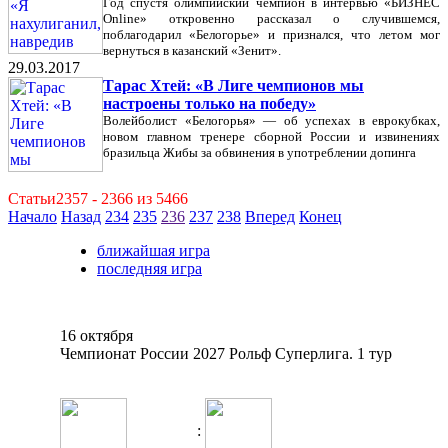
Год спустя олимпийский чемпион в интервью «БИЗНЕС
Online» откровенно рассказал о случившемся,
поблагодарил «Белогорье» и признался, что летом мог
вернуться в казанский «Зенит».
29.03.2017
Тарас Хтей: «В Лиге чемпионов мы
настроены только на победу»
Волейболист «Белогорья» — об успехах в еврокубках,
новом главном тренере сборной России и извинениях
бразильца Жибы за обвинения в употреблении допинга
Статьи2357 - 2366 из 5466
Начало
Назад
234
235
236
237
238
Вперед
Конец
ближайшая игра
последняя игра
16 октября
Чемпионат России 2027 Рольф Суперлига. 1 тур
: