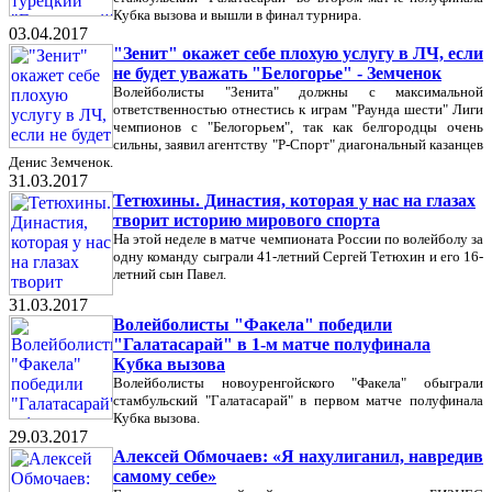
Кубка вызова и вышли в финал турнира.
03.04.2017
"Зенит" окажет себе плохую услугу в ЛЧ, если
не будет уважать "Белогорье" - Земченок
Волейболисты "Зенита" должны с максимальной
ответственностью отнестись к играм "Раунда шести" Лиги
чемпионов с "Белогорьем", так как белгородцы очень
сильны, заявил агентству "Р-Спорт" диагональный казанцев
Денис Земченок.
31.03.2017
Тетюхины. Династия, которая у нас на глазах
творит историю мирового спорта
На этой неделе в матче чемпионата России по волейболу за
одну команду сыграли 41-летний Сергей Тетюхин и его 16-
летний сын Павел.
31.03.2017
Волейболисты "Факела" победили
"Галатасарай" в 1-м матче полуфинала
Кубка вызова
Волейболисты новоуренгойского "Факела" обыграли
стамбульский "Галатасарай" в первом матче полуфинала
Кубка вызова.
29.03.2017
Алексей Обмочаев: «Я нахулиганил, навредив
самому себе»