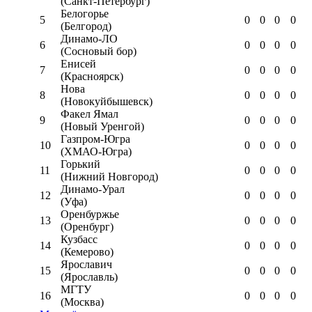
(Санкт-Петербург)
Белогорье
5
0
0
0
0
(Белгород)
Динамо-ЛО
6
0
0
0
0
(Сосновый бор)
Енисей
7
0
0
0
0
(Красноярск)
Нова
8
0
0
0
0
(Новокуйбышевск)
Факел Ямал
9
0
0
0
0
(Новый Уренгой)
Газпром-Югра
10
0
0
0
0
(ХМАО-Югра)
Горький
11
0
0
0
0
(Нижний Новгород)
Динамо-Урал
12
0
0
0
0
(Уфа)
Оренбуржье
13
0
0
0
0
(Оренбург)
Кузбасс
14
0
0
0
0
(Кемерово)
Ярославич
15
0
0
0
0
(Ярославль)
МГТУ
16
0
0
0
0
(Москва)