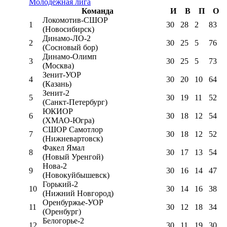
Молодёжная лига
Команда
И
В
П
О
Локомотив-CШОР
1
30
28
2
83
(Новосибирск)
Динамо-ЛО-2
2
30
25
5
76
(Сосновый бор)
Динамо-Олимп
3
30
25
5
73
(Москва)
Зенит-УОР
4
30
20
10
64
(Казань)
Зенит-2
5
30
19
11
52
(Санкт-Петербург)
ЮКИОР
6
30
18
12
54
(ХМАО-Югра)
СШОР Самотлор
7
30
18
12
52
(Нижневартовск)
Факел Ямал
8
30
17
13
54
(Новый Уренгой)
Нова-2
9
30
16
14
47
(Новокуйбышевск)
Горький-2
10
30
14
16
38
(Нижний Новгород)
Оренбуржье-УОР
11
30
12
18
34
(Оренбург)
Белогорье-2
12
30
11
19
30