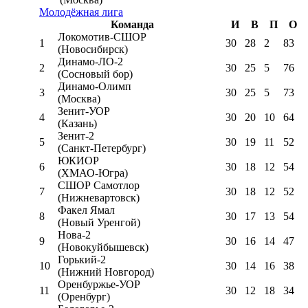
Молодёжная лига
Команда
И
В
П
О
Локомотив-CШОР
1
30
28
2
83
(Новосибирск)
Динамо-ЛО-2
2
30
25
5
76
(Сосновый бор)
Динамо-Олимп
3
30
25
5
73
(Москва)
Зенит-УОР
4
30
20
10
64
(Казань)
Зенит-2
5
30
19
11
52
(Санкт-Петербург)
ЮКИОР
6
30
18
12
54
(ХМАО-Югра)
СШОР Самотлор
7
30
18
12
52
(Нижневартовск)
Факел Ямал
8
30
17
13
54
(Новый Уренгой)
Нова-2
9
30
16
14
47
(Новокуйбышевск)
Горький-2
10
30
14
16
38
(Нижний Новгород)
Оренбуржье-УОР
11
30
12
18
34
(Оренбург)