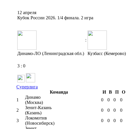
12 апреля
Кубок России 2026. 1/4 финала. 2 игра
:
Динамо-ЛО (Ленинградская обл.)
Кузбасс (Кемерово)
3
:
0
Суперлига
Команда
И
В
П
О
Динамо
1
0
0
0
0
(Москва)
Зенит-Казань
2
0
0
0
0
(Казань)
Локомотив
3
0
0
0
0
(Новосибирск)
Зенит