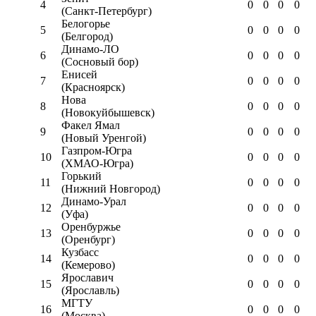
4
0
0
0
0
(Санкт-Петербург)
Белогорье
5
0
0
0
0
(Белгород)
Динамо-ЛО
6
0
0
0
0
(Сосновый бор)
Енисей
7
0
0
0
0
(Красноярск)
Нова
8
0
0
0
0
(Новокуйбышевск)
Факел Ямал
9
0
0
0
0
(Новый Уренгой)
Газпром-Югра
10
0
0
0
0
(ХМАО-Югра)
Горький
11
0
0
0
0
(Нижний Новгород)
Динамо-Урал
12
0
0
0
0
(Уфа)
Оренбуржье
13
0
0
0
0
(Оренбург)
Кузбасс
14
0
0
0
0
(Кемерово)
Ярославич
15
0
0
0
0
(Ярославль)
МГТУ
16
0
0
0
0
(Москва)