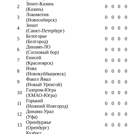
Зенит-Казань
2
0
0
0
0
(Казань)
Локомотив
3
0
0
0
0
(Новосибирск)
Зенит
4
0
0
0
0
(Санкт-Петербург)
Белогорье
5
0
0
0
0
(Белгород)
Динамо-ЛО
6
0
0
0
0
(Сосновый бор)
Енисей
7
0
0
0
0
(Красноярск)
Нова
8
0
0
0
0
(Новокуйбышевск)
Факел Ямал
9
0
0
0
0
(Новый Уренгой)
Газпром-Югра
10
0
0
0
0
(ХМАО-Югра)
Горький
11
0
0
0
0
(Нижний Новгород)
Динамо-Урал
12
0
0
0
0
(Уфа)
Оренбуржье
13
0
0
0
0
(Оренбург)
Кузбасс