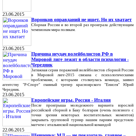
23.06.2015
Воронков оправданий не ищет. Но их хватает
Сборная России и во второй раз проиграла действующим
чемпионам мира полякам.
23.06.2015
Причина неудач волейболистов РФ в
Мировой лиге лежит в области психологии -
Чередник
Затяжная серия поражений волейболистов сборной России
в Мировой лиге-2015 связана с психологическими
проблемами, с которыми столкнулась команда, заявил
агентству "Р-Спорт" главный тренер красноярского "Енисея" Юрий
Чередник.
23.06.2015
Европейские игры. Россия - Италия
После проигрыша молодежного варианта взрослой
российской сборной в Баку болгарам (очень полезного с
точки зрения некоторых воспитательных моментов)
закрывать групповой турнир нашим парням предстояло
матчем с итальянской национальной командой
22.06.2015
Шевченко: МЛ — не показатель, главное –