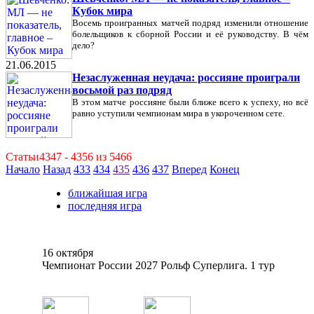
Кубок мира
Восемь проигранных матчей подряд изменили отношение
болельщиков к сборной России и её руководству. В чём
дело?
21.06.2015
Незаслуженная неудача: россияне проиграли
восьмой раз подряд
В этом матче россияне были ближе всего к успеху, но всё
равно уступили чемпионам мира в укороченном сете.
Статьи4347 - 4356 из 5466
Начало
Назад
433
434
435
436
437
Вперед
Конец
ближайшая игра
последняя игра
16 октября
Чемпионат России 2027 Рольф Суперлига. 1 тур