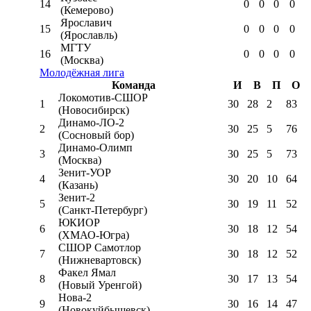
14
0
0
0
0
(Кемерово)
Ярославич
15
0
0
0
0
(Ярославль)
МГТУ
16
0
0
0
0
(Москва)
Молодёжная лига
Команда
И
В
П
О
Локомотив-CШОР
1
30
28
2
83
(Новосибирск)
Динамо-ЛО-2
2
30
25
5
76
(Сосновый бор)
Динамо-Олимп
3
30
25
5
73
(Москва)
Зенит-УОР
4
30
20
10
64
(Казань)
Зенит-2
5
30
19
11
52
(Санкт-Петербург)
ЮКИОР
6
30
18
12
54
(ХМАО-Югра)
СШОР Самотлор
7
30
18
12
52
(Нижневартовск)
Факел Ямал
8
30
17
13
54
(Новый Уренгой)
Нова-2
9
30
16
14
47
(Новокуйбышевск)