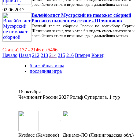
российского стиля в игре команды в дальнейших матчах.
02.06.2017
Волейболист Мусэрский не поможет сборной
России в нынешнем сезоне - Шляпников
Главный тренер сборной России по волейболу Сергей
Шляпников заявил, что хотел бы видеть смесь азиатского и
российского стиля в игре команды в дальнейших матчах.
Статьи2137 - 2146 из 5466
Начало
Назад
212
213
214
215
216
Вперед
Конец
ближайшая игра
последняя игра
16 октября
Чемпионат России 2027 Рольф Суперлига. 1 тур
:
Кузбасс (Кемерово)
Динамо-ЛО (Ленинградская обл.)