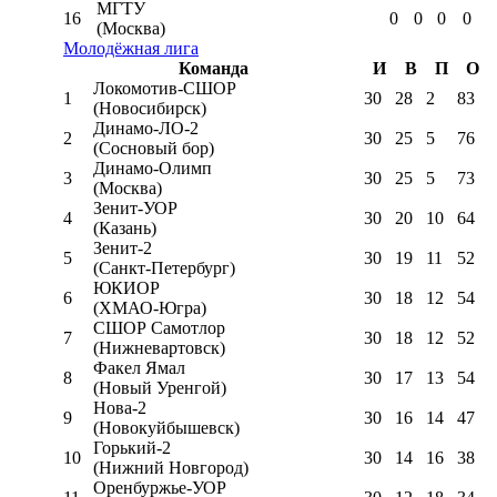
МГТУ
16
0
0
0
0
(Москва)
Молодёжная лига
Команда
И
В
П
О
Локомотив-CШОР
1
30
28
2
83
(Новосибирск)
Динамо-ЛО-2
2
30
25
5
76
(Сосновый бор)
Динамо-Олимп
3
30
25
5
73
(Москва)
Зенит-УОР
4
30
20
10
64
(Казань)
Зенит-2
5
30
19
11
52
(Санкт-Петербург)
ЮКИОР
6
30
18
12
54
(ХМАО-Югра)
СШОР Самотлор
7
30
18
12
52
(Нижневартовск)
Факел Ямал
8
30
17
13
54
(Новый Уренгой)
Нова-2
9
30
16
14
47
(Новокуйбышевск)
Горький-2
10
30
14
16
38
(Нижний Новгород)
Оренбуржье-УОР