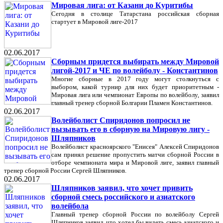
Мировая лига: от Казани до Куритибы
Сегодня в столице Татарстана российская сборная
стартует в Мировой лиге-2017
02.06.2017
Сборным придется выбирать между Мировой
лигой-2017 и ЧЕ по волейболу - Константинов
Многие сборные в 2017 году могут столкнуться с
выбором, какой турнир для них будет приоритетным -
Мировая лига или чемпионат Европы по волейболу, заявил
главный тренер сборной Болгарии Пламен Константинов.
02.06.2017
Волейболист Спиридонов попросил не
вызывать его в сборную на Мировую лигу -
Шляпников
Волейболист красноярского "Енисея" Алексей Спиридонов
сам принял решение пропустить матчи сборной России в
отборе чемпионата мира и Мировой лиге, заявил главный
тренер сборной России Сергей Шляпников.
02.06.2017
Шляпников заявил, что хочет привить
сборной смесь российского и азиатского
волейбола
Главный тренер сборной России по волейболу Сергей
Шляпников заявил, что хотел бы видеть смесь азиатского и