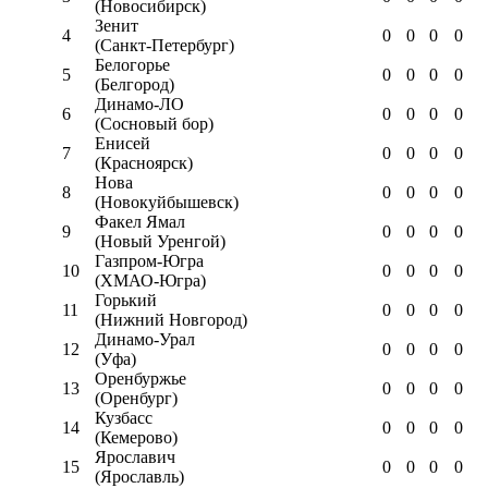
(Новосибирск)
Зенит
4
0
0
0
0
(Санкт-Петербург)
Белогорье
5
0
0
0
0
(Белгород)
Динамо-ЛО
6
0
0
0
0
(Сосновый бор)
Енисей
7
0
0
0
0
(Красноярск)
Нова
8
0
0
0
0
(Новокуйбышевск)
Факел Ямал
9
0
0
0
0
(Новый Уренгой)
Газпром-Югра
10
0
0
0
0
(ХМАО-Югра)
Горький
11
0
0
0
0
(Нижний Новгород)
Динамо-Урал
12
0
0
0
0
(Уфа)
Оренбуржье
13
0
0
0
0
(Оренбург)
Кузбасс
14
0
0
0
0
(Кемерово)
Ярославич
15
0
0
0
0
(Ярославль)