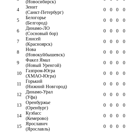
(Новосибирск)
Зенит
4
0
0
0
0
(Санкт-Петербург)
Белогорье
5
0
0
0
0
(Белгород)
Динамо-ЛО
6
0
0
0
0
(Сосновый бор)
Енисей
7
0
0
0
0
(Красноярск)
Нова
8
0
0
0
0
(Новокуйбышевск)
Факел Ямал
9
0
0
0
0
(Новый Уренгой)
Газпром-Югра
10
0
0
0
0
(ХМАО-Югра)
Горький
11
0
0
0
0
(Нижний Новгород)
Динамо-Урал
12
0
0
0
0
(Уфа)
Оренбуржье
13
0
0
0
0
(Оренбург)
Кузбасс
14
0
0
0
0
(Кемерово)
Ярославич
15
0
0
0
0
(Ярославль)