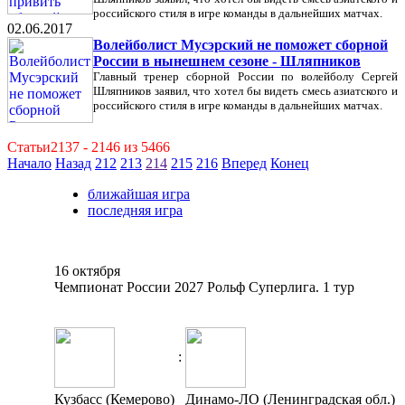
российского стиля в игре команды в дальнейших матчах.
02.06.2017
Волейболист Мусэрский не поможет сборной
России в нынешнем сезоне - Шляпников
Главный тренер сборной России по волейболу Сергей
Шляпников заявил, что хотел бы видеть смесь азиатского и
российского стиля в игре команды в дальнейших матчах.
Статьи2137 - 2146 из 5466
Начало
Назад
212
213
214
215
216
Вперед
Конец
ближайшая игра
последняя игра
16 октября
Чемпионат России 2027 Рольф Суперлига. 1 тур
:
Кузбасс (Кемерово)
Динамо-ЛО (Ленинградская обл.)