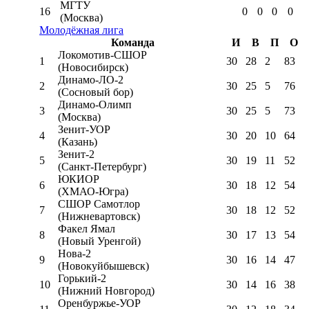
МГТУ
16
0
0
0
0
(Москва)
Молодёжная лига
Команда
И
В
П
О
Локомотив-CШОР
1
30
28
2
83
(Новосибирск)
Динамо-ЛО-2
2
30
25
5
76
(Сосновый бор)
Динамо-Олимп
3
30
25
5
73
(Москва)
Зенит-УОР
4
30
20
10
64
(Казань)
Зенит-2
5
30
19
11
52
(Санкт-Петербург)
ЮКИОР
6
30
18
12
54
(ХМАО-Югра)
СШОР Самотлор
7
30
18
12
52
(Нижневартовск)
Факел Ямал
8
30
17
13
54
(Новый Уренгой)
Нова-2
9
30
16
14
47
(Новокуйбышевск)
Горький-2
10
30
14
16
38
(Нижний Новгород)
Оренбуржье-УОР