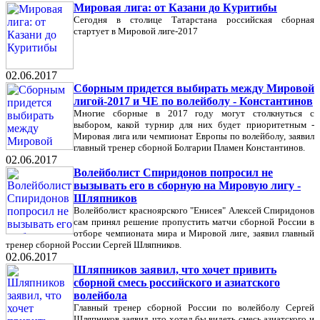
Мировая лига: от Казани до Куритибы
Сегодня в столице Татарстана российская сборная
стартует в Мировой лиге-2017
02.06.2017
Сборным придется выбирать между Мировой
лигой-2017 и ЧЕ по волейболу - Константинов
Многие сборные в 2017 году могут столкнуться с
выбором, какой турнир для них будет приоритетным -
Мировая лига или чемпионат Европы по волейболу, заявил
главный тренер сборной Болгарии Пламен Константинов.
02.06.2017
Волейболист Спиридонов попросил не
вызывать его в сборную на Мировую лигу -
Шляпников
Волейболист красноярского "Енисея" Алексей Спиридонов
сам принял решение пропустить матчи сборной России в
отборе чемпионата мира и Мировой лиге, заявил главный
тренер сборной России Сергей Шляпников.
02.06.2017
Шляпников заявил, что хочет привить
сборной смесь российского и азиатского
волейбола
Главный тренер сборной России по волейболу Сергей
Шляпников заявил, что хотел бы видеть смесь азиатского и