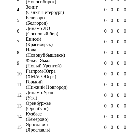
(Новосибирск)
Зенит
4
0
0
0
0
(Санкт-Петербург)
Белогорье
5
0
0
0
0
(Белгород)
Динамо-ЛО
6
0
0
0
0
(Сосновый бор)
Енисей
7
0
0
0
0
(Красноярск)
Нова
8
0
0
0
0
(Новокуйбышевск)
Факел Ямал
9
0
0
0
0
(Новый Уренгой)
Газпром-Югра
10
0
0
0
0
(ХМАО-Югра)
Горький
11
0
0
0
0
(Нижний Новгород)
Динамо-Урал
12
0
0
0
0
(Уфа)
Оренбуржье
13
0
0
0
0
(Оренбург)
Кузбасс
14
0
0
0
0
(Кемерово)
Ярославич
15
0
0
0
0
(Ярославль)