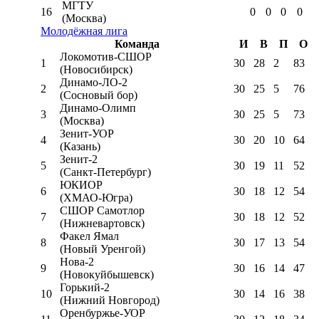
МГТУ
16
0
0
0
0
(Москва)
Молодёжная лига
Команда
И
В
П
О
Локомотив-CШОР
1
30
28
2
83
(Новосибирск)
Динамо-ЛО-2
2
30
25
5
76
(Сосновый бор)
Динамо-Олимп
3
30
25
5
73
(Москва)
Зенит-УОР
4
30
20
10
64
(Казань)
Зенит-2
5
30
19
11
52
(Санкт-Петербург)
ЮКИОР
6
30
18
12
54
(ХМАО-Югра)
СШОР Самотлор
7
30
18
12
52
(Нижневартовск)
Факел Ямал
8
30
17
13
54
(Новый Уренгой)
Нова-2
9
30
16
14
47
(Новокуйбышевск)
Горький-2
10
30
14
16
38
(Нижний Новгород)
Оренбуржье-УОР