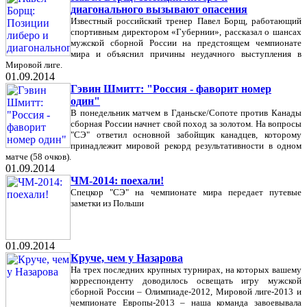
диагонального вызывают опасения
Известный российский тренер Павел Борщ, работающий
спортивным директором «Губернии», рассказал о шансах
мужской сборной России на предстоящем чемпионате
мира и объяснил причины неудачного выступления в
Мировой лиге.
01.09.2014
Гэвин Шмитт: "Россия - фаворит номер
один"
В понедельник матчем в Гданьске/Сопоте против Канады
сборная России начнет свой поход за золотом. На вопросы
"СЭ" ответил основной забойщик канадцев, которому
принадлежит мировой рекорд результативности в одном
матче (58 очков).
01.09.2014
ЧМ-2014: поехали!
Спецкор "СЭ" на чемпионате мира передает путевые
заметки из Польши
01.09.2014
Круче, чем у Назарова
На трех последних крупных турнирах, на которых вашему
корреспонденту доводилось освещать игру мужской
сборной России – Олимпиаде-2012, Мировой лиге-2013 и
чемпионате Европы-2013 – наша команда завоевывала