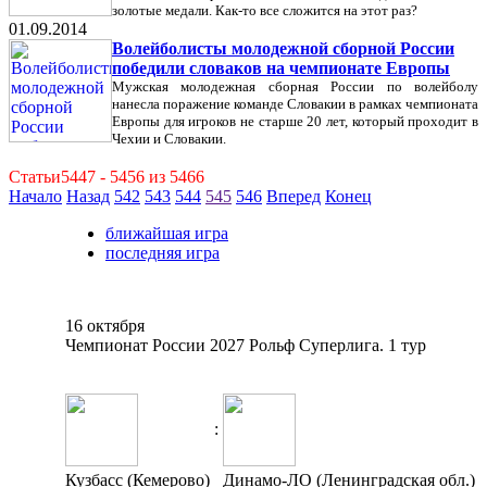
золотые медали. Как-то все сложится на этот раз?
01.09.2014
Волейболисты молодежной сборной России
победили словаков на чемпионате Европы
Мужская молодежная сборная России по волейболу
нанесла поражение команде Словакии в рамках чемпионата
Европы для игроков не старше 20 лет, который проходит в
Чехии и Словакии.
Статьи5447 - 5456 из 5466
Начало
Назад
542
543
544
545
546
Вперед
Конец
ближайшая игра
последняя игра
16 октября
Чемпионат России 2027 Рольф Суперлига. 1 тур
:
Кузбасс (Кемерово)
Динамо-ЛО (Ленинградская обл.)