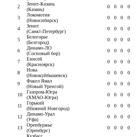
Зенит-Казань
2
0
0
0
0
(Казань)
Локомотив
3
0
0
0
0
(Новосибирск)
Зенит
4
0
0
0
0
(Санкт-Петербург)
Белогорье
5
0
0
0
0
(Белгород)
Динамо-ЛО
6
0
0
0
0
(Сосновый бор)
Енисей
7
0
0
0
0
(Красноярск)
Нова
8
0
0
0
0
(Новокуйбышевск)
Факел Ямал
9
0
0
0
0
(Новый Уренгой)
Газпром-Югра
10
0
0
0
0
(ХМАО-Югра)
Горький
11
0
0
0
0
(Нижний Новгород)
Динамо-Урал
12
0
0
0
0
(Уфа)
Оренбуржье
13
0
0
0
0
(Оренбург)
Кузбасс