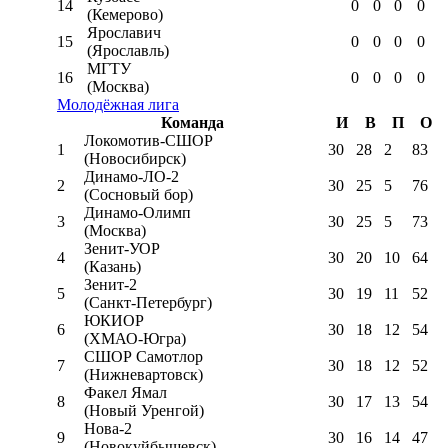
14
0
0
0
0
(Кемерово)
Ярославич
15
0
0
0
0
(Ярославль)
МГТУ
16
0
0
0
0
(Москва)
Молодёжная лига
Команда
И
В
П
О
Локомотив-CШОР
1
30
28
2
83
(Новосибирск)
Динамо-ЛО-2
2
30
25
5
76
(Сосновый бор)
Динамо-Олимп
3
30
25
5
73
(Москва)
Зенит-УОР
4
30
20
10
64
(Казань)
Зенит-2
5
30
19
11
52
(Санкт-Петербург)
ЮКИОР
6
30
18
12
54
(ХМАО-Югра)
СШОР Самотлор
7
30
18
12
52
(Нижневартовск)
Факел Ямал
8
30
17
13
54
(Новый Уренгой)
Нова-2
9
30
16
14
47
(Новокуйбышевск)