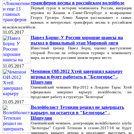
трансферов весны в российском волейболе
Первый турок в истории чемпионата России, миграция
игроков из Казани в Санкт-Петербург и возвращение
Георга Грозера. Алмаз Хаиров рассказывает о самых
важных и интересных трансферах весны в российском
мужском волейболе.
31.05.2017
Павел Борщ: У России хорошие шансы на
выход в финальный этап Мировой лиги
Известный тренер Павел Борщ оценил выступление
сборной России на отборочном турнире к чемпионату
мира, на котором россияне заняли первое место.
31.05.2017
Чемпион ОИ-2012 Хтей завершил карьеру
игрока и будет работать в "Белогорье" -
Шипулин
Олимпийский чемпион Игр-2012 в Лондоне Тарас Хтей
официально завершил карьеру волейболиста, но
продолжит работу в структуре "Белогорья"
31.05.2017
Волейболист Тетюхин решил не завершать
карьеру, он остается в "Белогорье" -
Шипулин
Олимпийский чемпион, доигровщик волейбольного клуба
"Белогорье" Сергей Тетюхин в сезоне-2017/18 не будет
завершать карьеру игрока и продолжит выступать за