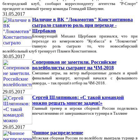
белгородский клуб, сообщил корреспонденту агентства "Р-Спорт"
президент и главный тренер команды Геннадий Шипулин.
31.05.2017
Наличие в ВК "Локомотив" Константинова
сыграло главную роль при переходе -
Щербаков
Блокирующий Михаил Щербаков признался, что при
переходе из кемеровского "Кузбасса" в "Локомотив"
главную роль сыграло то, что новосибирский
волейбольный клуб тренирует Пламен Константинов.
30.05.2017
Соперников не заметили. Российские
волейболисты сыграют на ЧМ-2018
Смешные игры, на ветер выброшенные деньги и яркий
финальный концерт, который начался с фальшивого
аккорда, – так прошёл отбор на ЧМ-2018.
29.05.2017
Сергей Шляпников: «С такой командой
можно решать многие задачи!»
Главный тренер и игроки сборной России поделились
впечатлениями от завершившегося турнира в Таллине
29.05.2017
Чинное распределение
Мужская сборная России по волейболу выиграла турнир в