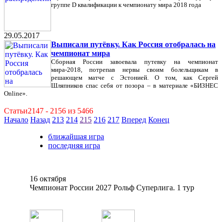
группе D квалификации к чемпионату мира 2018 года
29.05.2017
Выписали путёвку. Как Россия отобралась на
чемпионат мира
Сборная России завоевала путевку на чемпионат
мира-2018, потрепав нервы своим болельщикам в
решающем матче с Эстонией. О том, как Сергей
Шляпников спас себя от позора – в материале «БИЗНЕС
Online».
Статьи2147 - 2156 из 5466
Начало
Назад
213
214
215
216
217
Вперед
Конец
ближайшая игра
последняя игра
16 октября
Чемпионат России 2027 Рольф Суперлига. 1 тур