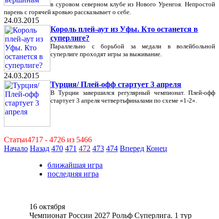
в суровом северном клубе из Нового Уренгоя. Непростой
парень с горячей кровью рассказывает о себе.
24.03.2015
Король плей-аут из Уфы. Кто останется в
суперлиге?
Параллельно с борьбой за медали в волейбольной
суперлиге проходят игры за выживание.
24.03.2015
Турция/ Плей-офф стартует 3 апреля
В Турции завершился регулярный чемпионат. Плей-офф
стартует 3 апреля четвертьфиналами по схеме «1-2».
Статьи4717 - 4726 из 5466
Начало
Назад
470
471
472
473
474
Вперед
Конец
ближайшая игра
последняя игра
16 октября
Чемпионат России 2027 Рольф Суперлига. 1 тур