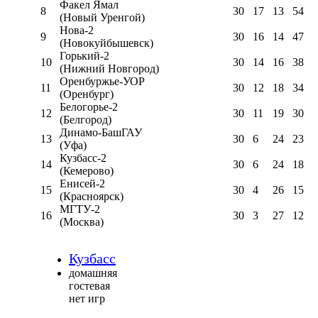
Факел Ямал
8
30
17
13
54
(Новый Уренгой)
Нова-2
9
30
16
14
47
(Новокуйбышевск)
Горький-2
10
30
14
16
38
(Нижний Новгород)
Оренбуржье-УОР
11
30
12
18
34
(Оренбург)
Белогорье-2
12
30
11
19
30
(Белгород)
Динамо-БашГАУ
13
30
6
24
23
(Уфа)
Кузбасс-2
14
30
6
24
18
(Кемерово)
Енисей-2
15
30
4
26
15
(Красноярск)
МГТУ-2
16
30
3
27
12
(Москва)
Кузбасс
домашняя
гостевая
нет игр