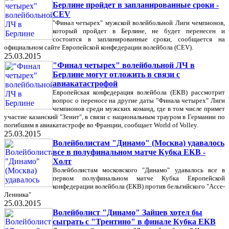
Берлине пройдет в запланированные сроки -
CEV
"Финал четырех" мужской волейбольной Лиги чемпионов,
который пройдет в Берлине, не будет перенесен и
состоится в запланированные сроки, сообщается на
официальном сайте Европейской конфедерации волейбола (CEV).
25.03.2015
"Финал четырех" волейбольной ЛЧ в
Берлине могут отложить в связи с
авиакатастрофой
Европейская конфедерация волейбола (ЕКВ) рассмотрит
вопрос о переносе на другие даты "Финала четырех" Лиги
чемпионов среди мужских команд, где в том числе примет
участие казанский "Зенит", в связи с национальным трауром в Германии по
погибшим в авиакатастрофе во Франции, сообщает World of Volley.
25.03.2015
Волейболистам "Динамо" (Москва) удавалось
все в полуфинальном матче Кубка ЕКВ -
Холт
Волейболистам московского "Динамо" удавалось все в
первом полуфинальном матче Кубка Европейской
конфедерации волейбола (ЕКВ) против бельгийского "Ассе-
Ленника"
25.03.2015
Волейболист "Динамо" Зайцев хотел бы
сыграть с "Трентино" в финале Кубка ЕКВ