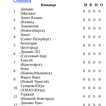
Суперлига
Команда
И
В
П
О
Динамо
1
0
0
0
0
(Москва)
Зенит-Казань
2
0
0
0
0
(Казань)
Локомотив
3
0
0
0
0
(Новосибирск)
Зенит
4
0
0
0
0
(Санкт-Петербург)
Белогорье
5
0
0
0
0
(Белгород)
Динамо-ЛО
6
0
0
0
0
(Сосновый бор)
Енисей
7
0
0
0
0
(Красноярск)
Нова
8
0
0
0
0
(Новокуйбышевск)
Факел Ямал
9
0
0
0
0
(Новый Уренгой)
Газпром-Югра
10
0
0
0
0
(ХМАО-Югра)
Горький
11
0
0
0
0
(Нижний Новгород)
Динамо-Урал
12
0
0
0
0