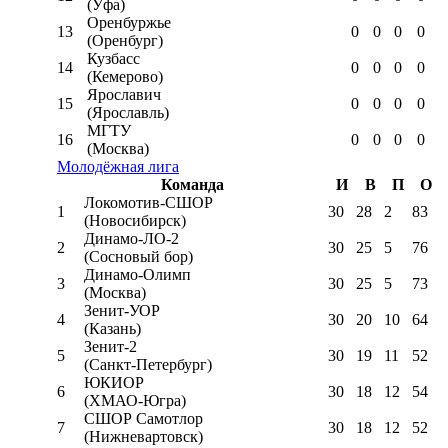
(Уфа)
Оренбуржье
13
0
0
0
0
(Оренбург)
Кузбасс
14
0
0
0
0
(Кемерово)
Ярославич
15
0
0
0
0
(Ярославль)
МГТУ
16
0
0
0
0
(Москва)
Молодёжная лига
Команда
И
В
П
О
Локомотив-CШОР
1
30
28
2
83
(Новосибирск)
Динамо-ЛО-2
2
30
25
5
76
(Сосновый бор)
Динамо-Олимп
3
30
25
5
73
(Москва)
Зенит-УОР
4
30
20
10
64
(Казань)
Зенит-2
5
30
19
11
52
(Санкт-Петербург)
ЮКИОР
6
30
18
12
54
(ХМАО-Югра)
СШОР Самотлор
7
30
18
12
52
(Нижневартовск)