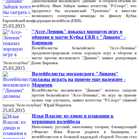
Диагональный московского "Динамо" и сборной Италии по
волейболу Иван Зайцев заявил агентству "Р-Спорт", что
предпочел бы итальянский "Трентино" в качестве
возможного соперника команды по финалу Кубка
Европейской конфедерации волейбола (ЕКВ).
25.03.2015
"Ассе-Ленник" показал хорошую игру в
обороне в матче Кубка ЕКВ с "Динамо" -
Бирюков
Волейболисты бельгийского "Ассе-Ленника"
продемонстрировали очень хорошую игру в обороне в
матче против московского "Динамо", заявил доигровщик
"бело-голубых" Денис Бирюков.
25.03.2015
Волейболисты московского "Динамо"
должны играть на приеме еще надежнее -
Маричев
Волейболисты московского "Динамо" неплохо сыграли
против бельгийского "Ассе-Ленника", но игру на приеме
нужно еще улучшать, заявил агентству "Р-Спорт" главный
тренер "бело-голубых" Юрий Маричев.
25.03.2015
Илья Власов: из дзюдо и плавания к
вершинам волейбола
Наполовину русский, наполовину татарин, блокирующий
«Факела» Илья Власов родился в Башкирии, а
волейболистом и большой надеждой сборной России стал