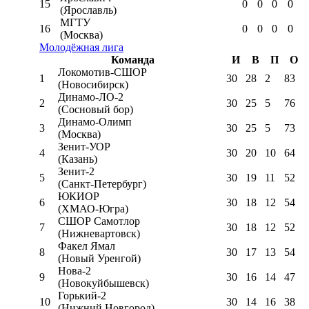
15
0
0
0
0
(Ярославль)
МГТУ
16
0
0
0
0
(Москва)
Молодёжная лига
Команда
И
В
П
О
Локомотив-CШОР
1
30
28
2
83
(Новосибирск)
Динамо-ЛО-2
2
30
25
5
76
(Сосновый бор)
Динамо-Олимп
3
30
25
5
73
(Москва)
Зенит-УОР
4
30
20
10
64
(Казань)
Зенит-2
5
30
19
11
52
(Санкт-Петербург)
ЮКИОР
6
30
18
12
54
(ХМАО-Югра)
СШОР Самотлор
7
30
18
12
52
(Нижневартовск)
Факел Ямал
8
30
17
13
54
(Новый Уренгой)
Нова-2
9
30
16
14
47
(Новокуйбышевск)
Горький-2
10
30
14
16
38
(Нижний Новгород)