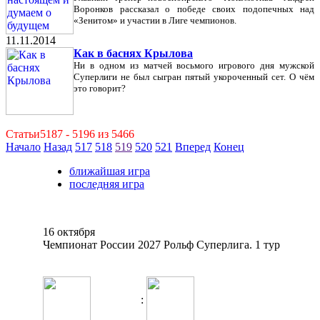
Воронков рассказал о победе своих подопечных над
«Зенитом» и участии в Лиге чемпионов.
11.11.2014
Как в баснях Крылова
Ни в одном из матчей восьмого игрового дня мужской
Суперлиги не был сыгран пятый укороченный сет. О чём
это говорит?
Статьи5187 - 5196 из 5466
Начало
Назад
517
518
519
520
521
Вперед
Конец
ближайшая игра
последняя игра
16 октября
Чемпионат России 2027 Рольф Суперлига. 1 тур
: