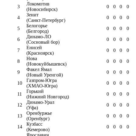
Локомотив
3
0
0
0
0
(Новосибирск)
Зенит
4
0
0
0
0
(Санкт-Петербург)
Белогорье
5
0
0
0
0
(Белгород)
Динамо-ЛО
6
0
0
0
0
(Сосновый бор)
Енисей
7
0
0
0
0
(Красноярск)
Нова
8
0
0
0
0
(Новокуйбышевск)
Факел Ямал
9
0
0
0
0
(Новый Уренгой)
Газпром-Югра
10
0
0
0
0
(ХМАО-Югра)
Горький
11
0
0
0
0
(Нижний Новгород)
Динамо-Урал
12
0
0
0
0
(Уфа)
Оренбуржье
13
0
0
0
0
(Оренбург)
Кузбасс
14
0
0
0
0
(Кемерово)
Ярославич