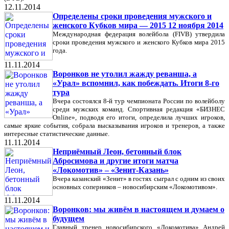
12.11.2014
Определены сроки проведения мужского и
женского Кубков мира — 2015 12 ноября 2014
Международная федерация волейбола (FIVB) утвердила
сроки проведения мужского и женского Кубков мира 2015
года.
11.11.2014
Воронков не утолил жажду реванша, а
«Урал» вспомнил, как побеждать. Итоги 8-го
тура
Вчера состоялся 8-й тур чемпионата России по волейболу
среди мужских команд. Спортивная редакция «БИЗНЕС
Online», подводя его итоги, определила лучших игроков,
самые яркие события, собрала высказывания игроков и тренеров, а также
интересные статистические данные.
11.11.2014
Неприёмный Леон, бетонный блок
Абросимова и другие итоги матча
«Локомотив» – «Зенит-Казань»
Вчера казанский «Зенит» в гостях сыграл с одним из своих
основных соперников – новосибирским «Локомотивом».
11.11.2014
Воронков: мы живём в настоящем и думаем о
будущем
Главный тренер новосибирского «Локомотива» Андрей