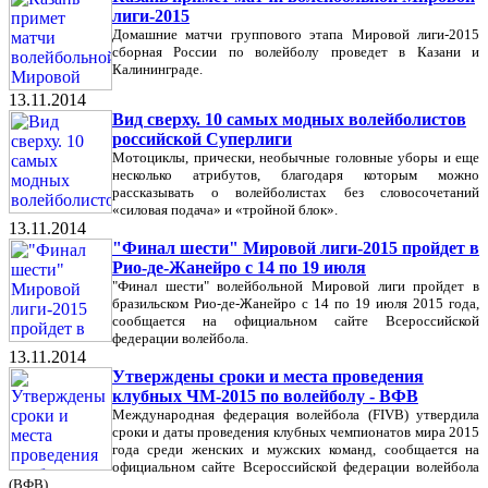
лиги-2015
Домашние матчи группового этапа Мировой лиги-2015
сборная России по волейболу проведет в Казани и
Калининграде.
13.11.2014
Вид сверху. 10 самых модных волейболистов
российской Суперлиги
Мотоциклы, прически, необычные головные уборы и еще
несколько атрибутов, благодаря которым можно
рассказывать о волейболистах без словосочетаний
«силовая подача» и «тройной блок».
13.11.2014
"Финал шести" Мировой лиги-2015 пройдет в
Рио-де-Жанейро с 14 по 19 июля
"Финал шести" волейбольной Мировой лиги пройдет в
бразильском Рио-де-Жанейро с 14 по 19 июля 2015 года,
сообщается на официальном сайте Всероссийской
федерации волейбола.
13.11.2014
Утверждены сроки и места проведения
клубных ЧМ-2015 по волейболу - ВФВ
Международная федерация волейбола (FIVB) утвердила
сроки и даты проведения клубных чемпионатов мира 2015
года среди женских и мужских команд, сообщается на
официальном сайте Всероссийской федерации волейбола
(ВФВ).