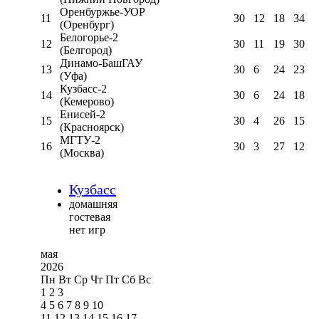
Оренбуржье-УОР
11
30
12
18
34
(Оренбург)
Белогорье-2
12
30
11
19
30
(Белгород)
Динамо-БашГАУ
13
30
6
24
23
(Уфа)
Кузбасс-2
14
30
6
24
18
(Кемерово)
Енисей-2
15
30
4
26
15
(Красноярск)
МГТУ-2
16
30
3
27
12
(Москва)
Кузбасс
домашняя
гостевая
нет игр
мая
2026
Пн
Вт
Ср
Чт
Пт
Сб
Вс
1
2
3
4
5
6
7
8
9
10
11
12
13
14
15
16
17