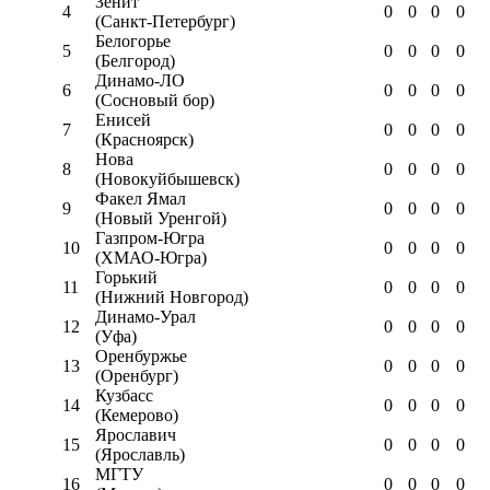
Зенит
4
0
0
0
0
(Санкт-Петербург)
Белогорье
5
0
0
0
0
(Белгород)
Динамо-ЛО
6
0
0
0
0
(Сосновый бор)
Енисей
7
0
0
0
0
(Красноярск)
Нова
8
0
0
0
0
(Новокуйбышевск)
Факел Ямал
9
0
0
0
0
(Новый Уренгой)
Газпром-Югра
10
0
0
0
0
(ХМАО-Югра)
Горький
11
0
0
0
0
(Нижний Новгород)
Динамо-Урал
12
0
0
0
0
(Уфа)
Оренбуржье
13
0
0
0
0
(Оренбург)
Кузбасс
14
0
0
0
0
(Кемерово)
Ярославич
15
0
0
0
0
(Ярославль)
МГТУ
16
0
0
0
0