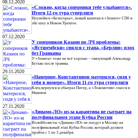
08.12.2020
«Сложно, когда соперники тебе улыбаются».
Итоги 12-го тура суперлиги
Ноунейм в «Белогорье», новый капитан в «Зените» СПб и
эйс-шоу в Новом Уренгое.
07.12.2020
У соперников Казани по ЛЧ проблемы:
«Ястшембски» снялся с этапа, «Берлин» плох
без Гранкина
У «Зенита» тоже не всё хорошо – связующий Александр
Бутько после травмы.
29.11.2020
«Наверное, Константинов матерился, сидя у
себя в номере». Итоги 11-го тура суперлиги
Клец вернулся и обыграл Питер, а «Локомотив» спасся в
Нижнем.
27.11.2020
«Динамо-ЛО» из-за карантина не сыграет на
полуфинальном этапе Кубка России
Волейболисты «Динамо-ЛО» не поедут в Москву на
полуфинальный этап Кубка России, который должен
пройти с 1 по 3 декабря.