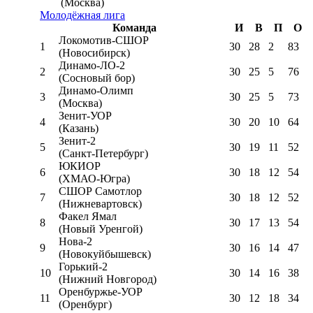
(Москва)
Молодёжная лига
Команда
И
В
П
О
Локомотив-CШОР
1
30
28
2
83
(Новосибирск)
Динамо-ЛО-2
2
30
25
5
76
(Сосновый бор)
Динамо-Олимп
3
30
25
5
73
(Москва)
Зенит-УОР
4
30
20
10
64
(Казань)
Зенит-2
5
30
19
11
52
(Санкт-Петербург)
ЮКИОР
6
30
18
12
54
(ХМАО-Югра)
СШОР Самотлор
7
30
18
12
52
(Нижневартовск)
Факел Ямал
8
30
17
13
54
(Новый Уренгой)
Нова-2
9
30
16
14
47
(Новокуйбышевск)
Горький-2
10
30
14
16
38
(Нижний Новгород)
Оренбуржье-УОР
11
30
12
18
34
(Оренбург)