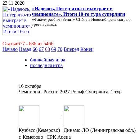
23.11.2020
«Надеюсь, Питер что-то выиграет в
чемпионате». Итоги 10-го тура суперлиги
«Факел» разбил «Зенит» СПб, а в Новосибирске сыграли
третьи связки.
Статьи677 - 686 из 5466
Начало
Назад
66
67
68
69
70
Вперед
Конец
ближайшая игра
последняя игра
16 октября
Чемпионат России 2027 Рольф Суперлига. 1 тур
:
Кузбасс (Кемерово)
Динамо-ЛО (Ленинградская обл.)
г. Кемерово | СРК Арена