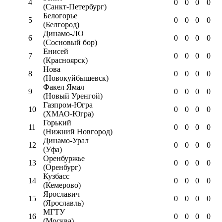
4
0
0
0
0
(Санкт-Петербург)
Белогорье
5
0
0
0
0
(Белгород)
Динамо-ЛО
6
0
0
0
0
(Сосновый бор)
Енисей
7
0
0
0
0
(Красноярск)
Нова
8
0
0
0
0
(Новокуйбышевск)
Факел Ямал
9
0
0
0
0
(Новый Уренгой)
Газпром-Югра
10
0
0
0
0
(ХМАО-Югра)
Горький
11
0
0
0
0
(Нижний Новгород)
Динамо-Урал
12
0
0
0
0
(Уфа)
Оренбуржье
13
0
0
0
0
(Оренбург)
Кузбасс
14
0
0
0
0
(Кемерово)
Ярославич
15
0
0
0
0
(Ярославль)
МГТУ
16
0
0
0
0
(Москва)