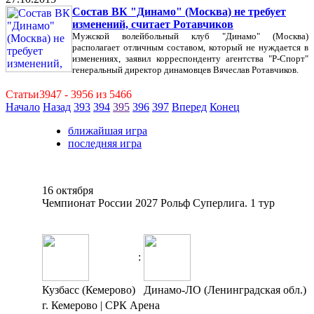
Состав ВК "Динамо" (Москва) не требует
изменений, считает Ротавчиков
Мужской волейбольный клуб "Динамо" (Москва)
располагает отличным составом, который не нуждается в
изменениях, заявил корреспонденту агентства "Р-Спорт"
генеральный директор динамовцев Вячеслав Ротавчиков.
Статьи3947 - 3956 из 5466
Начало
Назад
393
394
395
396
397
Вперед
Конец
ближайшая игра
последняя игра
16 октября
Чемпионат России 2027 Рольф Суперлига. 1 тур
:
Кузбасс (Кемерово)
Динамо-ЛО (Ленинградская обл.)
г. Кемерово | СРК Арена