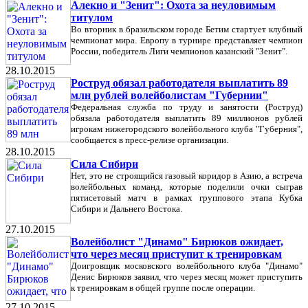
Алекно и "Зенит": Охота за неуловимым
титулом
Во вторник в бразильском городе Бетим стартует клубный
чемпионат мира. Европу в турнире представляет чемпион
России, победитель Лиги чемпионов казанский "Зенит".
28.10.2015
Роструд обязал работодателя выплатить 89
млн рублей волейболистам "Губернии"
Федеральная служба по труду и занятости (Роструд)
обязала работодателя выплатить 89 миллионов рублей
игрокам нижегородского волейбольного клуба "Губерния",
сообщается в пресс-релизе организации.
28.10.2015
Сила Сибири
Нет, это не строящийся газовый коридор в Азию, а встреча
волейбольных команд, которые поделили очки сыграв
пятисетовый матч в рамках группового этапа Кубка
Сибири и Дальнего Востока.
27.10.2015
Волейболист "Динамо" Бирюков ожидает,
что через месяц приступит к тренировкам
Доигровщик московского волейбольного клуба "Динамо"
Денис Бирюков заявил, что через месяц может приступить
к тренировкам в общей группе после операции.
27.10.2015