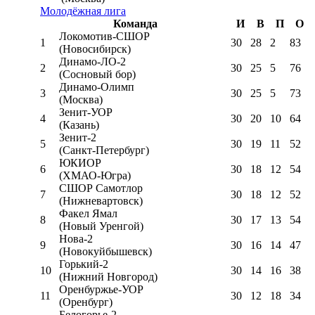
Молодёжная лига
Команда
И
В
П
О
Локомотив-CШОР
1
30
28
2
83
(Новосибирск)
Динамо-ЛО-2
2
30
25
5
76
(Сосновый бор)
Динамо-Олимп
3
30
25
5
73
(Москва)
Зенит-УОР
4
30
20
10
64
(Казань)
Зенит-2
5
30
19
11
52
(Санкт-Петербург)
ЮКИОР
6
30
18
12
54
(ХМАО-Югра)
СШОР Самотлор
7
30
18
12
52
(Нижневартовск)
Факел Ямал
8
30
17
13
54
(Новый Уренгой)
Нова-2
9
30
16
14
47
(Новокуйбышевск)
Горький-2
10
30
14
16
38
(Нижний Новгород)
Оренбуржье-УОР
11
30
12
18
34
(Оренбург)
Белогорье-2