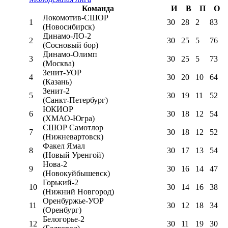
Команда
И
В
П
О
Локомотив-CШОР
1
30
28
2
83
(Новосибирск)
Динамо-ЛО-2
2
30
25
5
76
(Сосновый бор)
Динамо-Олимп
3
30
25
5
73
(Москва)
Зенит-УОР
4
30
20
10
64
(Казань)
Зенит-2
5
30
19
11
52
(Санкт-Петербург)
ЮКИОР
6
30
18
12
54
(ХМАО-Югра)
СШОР Самотлор
7
30
18
12
52
(Нижневартовск)
Факел Ямал
8
30
17
13
54
(Новый Уренгой)
Нова-2
9
30
16
14
47
(Новокуйбышевск)
Горький-2
10
30
14
16
38
(Нижний Новгород)
Оренбуржье-УОР
11
30
12
18
34
(Оренбург)
Белогорье-2
12
30
11
19
30