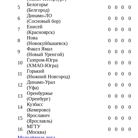
Белогорье
5
0
0
0
0
(Белгород)
Динамо-ЛО
6
0
0
0
0
(Сосновый бор)
Енисей
7
0
0
0
0
(Красноярск)
Нова
8
0
0
0
0
(Новокуйбышевск)
Факел Ямал
9
0
0
0
0
(Новый Уренгой)
Газпром-Югра
10
0
0
0
0
(ХМАО-Югра)
Горький
11
0
0
0
0
(Нижний Новгород)
Динамо-Урал
12
0
0
0
0
(Уфа)
Оренбуржье
13
0
0
0
0
(Оренбург)
Кузбасс
14
0
0
0
0
(Кемерово)
Ярославич
15
0
0
0
0
(Ярославль)
МГТУ
16
0
0
0
0
(Москва)
Молодёжная лига