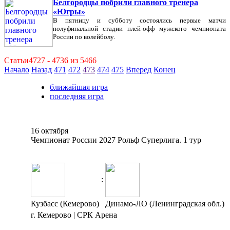
Белгородцы побрили главного тренера
«Югры»
В пятницу и субботу состоялись первые матчи
полуфинальной стадии плей-офф мужского чемпионата
России по волейболу.
Статьи4727 - 4736 из 5466
Начало
Назад
471
472
473
474
475
Вперед
Конец
ближайшая игра
последняя игра
16 октября
Чемпионат России 2027 Рольф Суперлига. 1 тур
:
Кузбасс (Кемерово)
Динамо-ЛО (Ленинградская обл.)
г. Кемерово | СРК Арена