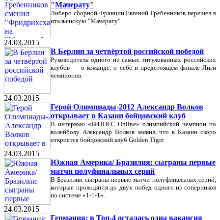
"Мачерату"
Либеро сборной Франции Евгений Гребенников перешел в
итальянскую "Мачерату"
24.03.2015
В Берлин за четвёртой российской победой
Руководитель одного из самых титулованных российских
клубов — о команде, о себе и предстоящем финале Лиги
чемпионов.
24.03.2015
Герой Олимпиады-2012 Александр Волков
открывает в Казани бойцовский клуб
В интервью «БИЗНЕС Online» олимпийский чемпион по
волейболу Александр Волков заявил, что в Казани скоро
откроется бойцовский клуб Golden Tiger
24.03.2015
Южная Америка/ Бразилия: сыграны первые
матчи полуфинальных серий
В Бразилии сыграны первые матчи полуфинальных серий,
которые проводятся до двух побед одного из соперников
по системе «1-1-1».
24.03.2015
Германия: в Топ-4 осталась одна вакансия