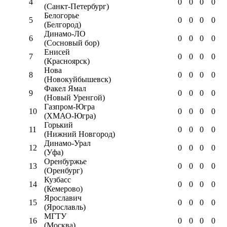
4
0
0
0
0
(Санкт-Петербург)
Белогорье
5
0
0
0
0
(Белгород)
Динамо-ЛО
6
0
0
0
0
(Сосновый бор)
Енисей
7
0
0
0
0
(Красноярск)
Нова
8
0
0
0
0
(Новокуйбышевск)
Факел Ямал
9
0
0
0
0
(Новый Уренгой)
Газпром-Югра
10
0
0
0
0
(ХМАО-Югра)
Горький
11
0
0
0
0
(Нижний Новгород)
Динамо-Урал
12
0
0
0
0
(Уфа)
Оренбуржье
13
0
0
0
0
(Оренбург)
Кузбасс
14
0
0
0
0
(Кемерово)
Ярославич
15
0
0
0
0
(Ярославль)
МГТУ
16
0
0
0
0
(Москва)