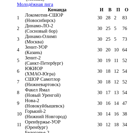
Молодёжная лига
Команда
И
В
П
О
Локомотив-CШОР
1
30
28
2
83
(Новосибирск)
Динамо-ЛО-2
2
30
25
5
76
(Сосновый бор)
Динамо-Олимп
3
30
25
5
73
(Москва)
Зенит-УОР
4
30
20
10
64
(Казань)
Зенит-2
5
30
19
11
52
(Санкт-Петербург)
ЮКИОР
6
30
18
12
54
(ХМАО-Югра)
СШОР Самотлор
7
30
18
12
52
(Нижневартовск)
Факел Ямал
8
30
17
13
54
(Новый Уренгой)
Нова-2
9
30
16
14
47
(Новокуйбышевск)
Горький-2
10
30
14
16
38
(Нижний Новгород)
Оренбуржье-УОР
11
30
12
18
34
(Оренбург)
Белогорье-2