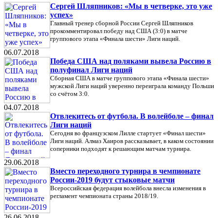
Сергей Шляпников: «Мы в четверке, это уже
успех»
Главный тренер сборной России Сергей Шляпников
прокомментировал победу над США (3:0) в матче
группового этапа «Финала шести» Лиги наций.
06.07.2018
Победа США над поляками вывела Россию в
полуфинал Лиги наций
Сборная США в матче группового этапа «Финала шести»
мужской Лиги наций уверенно переиграла команду Польши
со счётом 3:0.
04.07.2018
Отвлекитесь от футбола. В волейболе – финал
Лиги наций
Сегодня во французском Лилле стартует «Финал шести»
Лиги наций. Алмаз Хаиров рассказывает, в каком состоянии
соперники подходят к решающим матчам турнира.
29.06.2018
Вместо переходного турнира в чемпионате
России-2019 будут стыковые матчи
Всероссийская федерация волейбола внесла изменения в
регламент чемпионата страны 2018/19.
26.06.2018