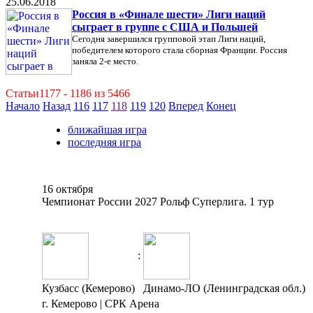
25.06.2018
Россия в «Финале шести» Лиги наций
сыграет в группе с США и Польшей
Сегодня завершился групповой этап Лиги наций,
победителем которого стала сборная Франции. Россия
заняла 2-е место.
Статьи1177 - 1186 из 5466
Начало
Назад
116
117
118
119
120
Вперед
Конец
ближайшая игра
последняя игра
16 октября
Чемпионат России 2027 Рольф Суперлига. 1 тур
:
Кузбасс (Кемерово)
Динамо-ЛО (Ленинградская обл.)
г. Кемерово | СРК Арена