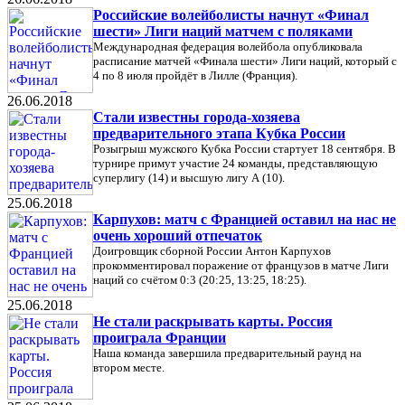
Российские волейболисты начнут «Финал
шести» Лиги наций матчем с поляками
Международная федерация волейбола опубликовала
расписание матчей «Финала шести» Лиги наций, который с
4 по 8 июля пройдёт в Лилле (Франция).
26.06.2018
Стали известны города-хозяева
предварительного этапа Кубка России
Розыгрыш мужского Кубка России стартует 18 сентября. В
турнире примут участие 24 команды, представляющую
суперлигу (14) и высшую лигу А (10).
25.06.2018
Карпухов: матч с Францией оставил на нас не
очень хороший отпечаток
Доигровщик сборной России Антон Карпухов
прокомментировал поражение от французов в матче Лиги
наций со счётом 0:3 (20:25, 13:25, 18:25).
25.06.2018
Не стали раскрывать карты. Россия
проиграла Франции
Наша команда завершила предварительный раунд на
втором месте.