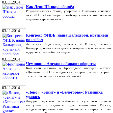
03.11.2014
Как Леон Штокра обошёл
Результативность Леона, упорство «Прикамья» и первое
очко «Югры-Самотлор» — в обзоре самых ярких событий
седьмого тура мужского ЧР.
03.11.2014
Конгресс ФИВБ, наша Кальдерон, круизный
волейбол
Депрессия Андерсона, конгресс в Италии, паспорт
Кальдерон, новая арена для «Белогорья» – вспоминаем эти
и другие яркие события недели.
03.11.2014
Чемпионы Алекно набирают обороты
Казанский «Зенит» в Краснодаре победил местное
«Динамо» – 3:1 и продолжил беспроигрышную серию.
Теперь она состоит из четырёх матчей.
03.11.2014
«Локо», «Зенит» и «Белогорье»: Разминка
удалась
Лидеры мужской волейбольной суперлиги удачно
выступили в седьмом туре чемпионата России,
продемонстрировав свою готовность к старту в Лиге