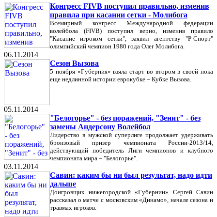
Конгресс FIVB поступил правильно, изменив
правила при касании сетки - Молибога
Всемирный конгресс Международной федерации
волейбола (FIVB) поступил верно, изменив правило
"Касание игроком сетки", заявил агентству "Р-Спорт"
олимпийский чемпион 1980 года Олег Молибога.
06.11.2014
Сезон Вызова
5 ноября «Губерния» взяла старт во втором в своей пока
еще недлинной истории еврокубке – Кубке Вызова.
05.11.2014
"Белогорье" - без поражений, "Зенит" - без
замены Андерсону Волейбол
Лидерство в мужской суперлиге продолжает удерживать
бронзовый призер чемпионата России-2013/14,
действующий победитель Лиги чемпионов и клубного
чемпионата мира – "Белогорье".
03.11.2014
Савин: каким бы ни был результат, надо идти
дальше
Доигровщик нижегородской «Губернии» Сергей Савин
рассказал о матче с московским «Динамо», начале сезона и
травмах игроков.