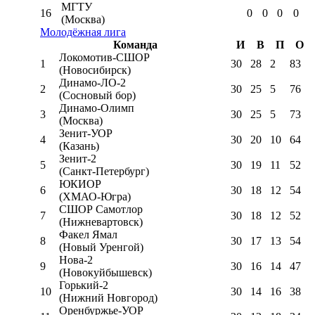
МГТУ
16
0
0
0
0
(Москва)
Молодёжная лига
Команда
И
В
П
О
Локомотив-CШОР
1
30
28
2
83
(Новосибирск)
Динамо-ЛО-2
2
30
25
5
76
(Сосновый бор)
Динамо-Олимп
3
30
25
5
73
(Москва)
Зенит-УОР
4
30
20
10
64
(Казань)
Зенит-2
5
30
19
11
52
(Санкт-Петербург)
ЮКИОР
6
30
18
12
54
(ХМАО-Югра)
СШОР Самотлор
7
30
18
12
52
(Нижневартовск)
Факел Ямал
8
30
17
13
54
(Новый Уренгой)
Нова-2
9
30
16
14
47
(Новокуйбышевск)
Горький-2
10
30
14
16
38
(Нижний Новгород)
Оренбуржье-УОР