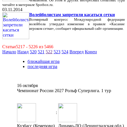
чемпионов. Об этом и других интересных событиях тура
читайте в материале Spotbox.ru.
03.11.2014
Волейболистам запретили касаться сетки
Всемирный конгресс Международной федерации
волейбола утвердил изменение в правиле «Касание
игроком сетки», сообщает официальный сайт организации.
Статьи5217 - 5226 из 5466
Начало
Назад
520
521
522
523
524
Вперед
Конец
ближайшая игра
последняя игра
16 октября
Чемпионат России 2027 Рольф Суперлига. 1 тур
:
Кузбасс (Кемерово)
Динамо-ЛО (Ленинградская обл.)