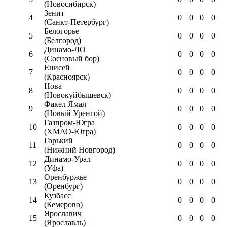
(Новосибирск)
Зенит
4
0
0
0
0
(Санкт-Петербург)
Белогорье
5
0
0
0
0
(Белгород)
Динамо-ЛО
6
0
0
0
0
(Сосновый бор)
Енисей
7
0
0
0
0
(Красноярск)
Нова
8
0
0
0
0
(Новокуйбышевск)
Факел Ямал
9
0
0
0
0
(Новый Уренгой)
Газпром-Югра
10
0
0
0
0
(ХМАО-Югра)
Горький
11
0
0
0
0
(Нижний Новгород)
Динамо-Урал
12
0
0
0
0
(Уфа)
Оренбуржье
13
0
0
0
0
(Оренбург)
Кузбасс
14
0
0
0
0
(Кемерово)
Ярославич
15
0
0
0
0
(Ярославль)