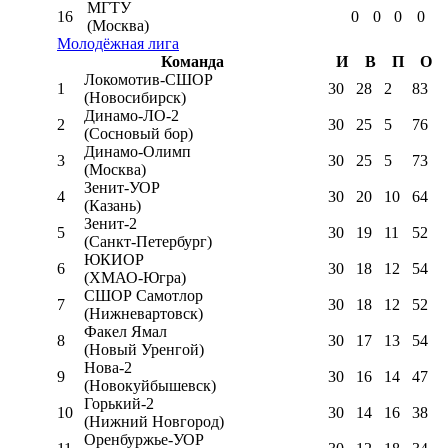
МГТУ
16
0
0
0
0
(Москва)
Молодёжная лига
Команда
И
В
П
О
Локомотив-CШОР
1
30
28
2
83
(Новосибирск)
Динамо-ЛО-2
2
30
25
5
76
(Сосновый бор)
Динамо-Олимп
3
30
25
5
73
(Москва)
Зенит-УОР
4
30
20
10
64
(Казань)
Зенит-2
5
30
19
11
52
(Санкт-Петербург)
ЮКИОР
6
30
18
12
54
(ХМАО-Югра)
СШОР Самотлор
7
30
18
12
52
(Нижневартовск)
Факел Ямал
8
30
17
13
54
(Новый Уренгой)
Нова-2
9
30
16
14
47
(Новокуйбышевск)
Горький-2
10
30
14
16
38
(Нижний Новгород)
Оренбуржье-УОР