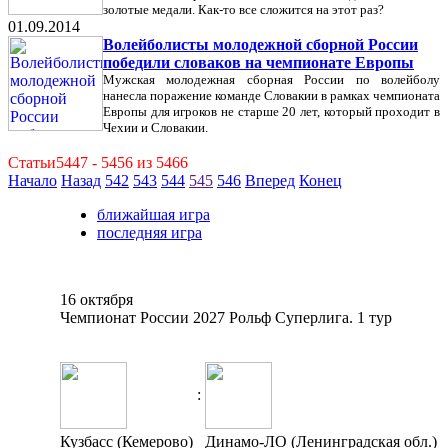
золотые медали. Как-то все сложится на этот раз?
01.09.2014
Волейболисты молодежной сборной России
победили словаков на чемпионате Европы
Мужская молодежная сборная России по волейболу
нанесла поражение команде Словакии в рамках чемпионата
Европы для игроков не старше 20 лет, который проходит в
Чехии и Словакии.
Статьи5447 - 5456 из 5466
Начало
Назад
542
543
544
545
546
Вперед
Конец
ближайшая игра
последняя игра
16 октября
Чемпионат России 2027 Рольф Суперлига. 1 тур
:
Кузбасс (Кемерово)
Динамо-ЛО (Ленинградская обл.)