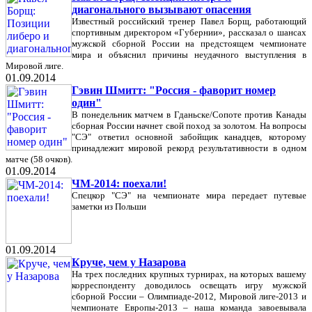
диагонального вызывают опасения
Известный российский тренер Павел Борщ, работающий
спортивным директором «Губернии», рассказал о шансах
мужской сборной России на предстоящем чемпионате
мира и объяснил причины неудачного выступления в
Мировой лиге.
01.09.2014
Гэвин Шмитт: "Россия - фаворит номер
один"
В понедельник матчем в Гданьске/Сопоте против Канады
сборная России начнет свой поход за золотом. На вопросы
"СЭ" ответил основной забойщик канадцев, которому
принадлежит мировой рекорд результативности в одном
матче (58 очков).
01.09.2014
ЧМ-2014: поехали!
Спецкор "СЭ" на чемпионате мира передает путевые
заметки из Польши
01.09.2014
Круче, чем у Назарова
На трех последних крупных турнирах, на которых вашему
корреспонденту доводилось освещать игру мужской
сборной России – Олимпиаде-2012, Мировой лиге-2013 и
чемпионате Европы-2013 – наша команда завоевывала